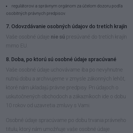
regulátorovi a správnym orgánom za účelom dozoru podľa
osobitných právnych predpisov.
7. Odovzdávanie osobných údajov do tretích krajín
Vaše osobné údaje
nie sú
presúvané do tretích krajín
mimo EU.
8. Doba, po ktorú sú osobné údaje spracúvané
Vaše osobné údaje uchovávame iba po nevyhnutne
nutnú dobu a archivujeme v zmysle zákonných lehôt,
ktoré nám ukladajú právne predpisy. Pri údajoch o
uskutočnených obchodoch a zákazníkoch ide o dobu
10 rokov od uzavretia zmluvy s Vami.
Osobné údaje spracúvame po dobu trvania právneho
titulu, ktorý nám umožňuje vaše osobné údaje