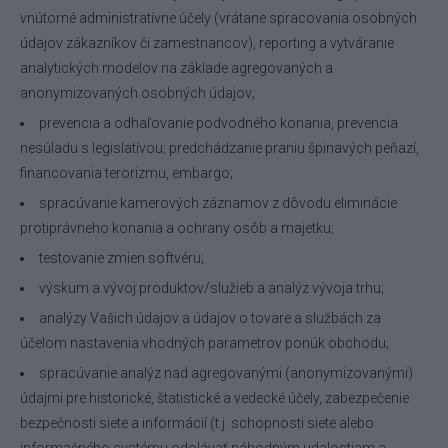
vnútorné administratívne účely (vrátane spracovania osobných
údajov zákazníkov či zamestnancov), reporting a vytváranie
analytických modelov na základe agregovaných a
anonymizovaných osobných údajov;
prevencia a odhaľovanie podvodného konania, prevencia
nesúladu s legislatívou; predchádzanie praniu špinavých peňazí,
financovania terorizmu, embargo;
spracúvanie kamerových záznamov z dôvodu eliminácie
protiprávneho konania a ochrany osôb a majetku;
testovanie zmien softvéru;
výskum a vývoj produktov/služieb a analýz vývoja trhu;
analýzy Vašich údajov a údajov o tovare a službách za
účelom nastavenia vhodných parametrov ponúk obchodu;
spracúvanie analýz nad agregovanými (anonymizovanými)
údajmi pre historické, štatistické a vedecké účely, zabezpečenie
bezpečnosti siete a informácií (t.j. schopnosti siete alebo