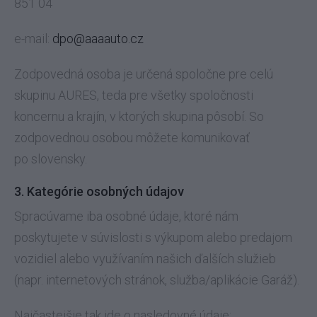
851 04
e-mail:
dpo@aaaauto.cz
Zodpovedná osoba je určená spoločne pre celú
skupinu AURES, teda pre všetky spoločnosti
koncernu a krajín, v ktorých skupina pôsobí. So
zodpovednou osobou môžete komunikovať
po slovensky.
3. Kategórie osobných údajov
Spracúvame iba osobné údaje, ktoré nám
poskytujete v súvislosti s výkupom alebo predajom
vozidiel alebo využívaním našich ďalších služieb
(napr. internetových stránok, služba/aplikácie Garáž).
Najčastejšie tak ide o nasledovné údaje: