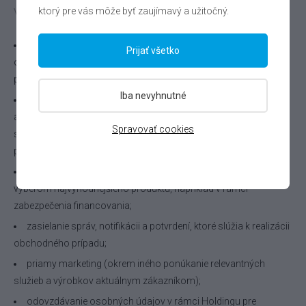
ktorý pre vás môže byť zaujímavý a užitočný.
Vašich osobných údajov:
príprava obchodného prípadu – zber a spracúvanie
Prijať všetko
osobných údajov, ktoré sú potrebné a nevyhnutné pre návrh
podmienok obchodu;
Iba nevyhnutné
riadenie vzťahov so zákazníkmi a potenciálnymi zákazníkmi,
aby sme vám poskytli všetky informácie a služby, ktoré súvisia
Spravovať cookies
s kúpou nášho tovaru či služieb alebo vyriešili vaše požiadavky,
priania a sťažnosti a pod.;
simulácia produktov a služieb, aby sme vám pomohli s
výberom najvýhodnejšieho produktu, napríklad v rámci
zabezpečenia financovania;
zasielanie správ, notifikácii a potvrdení, ktoré slúžia k realizácii
obchodného prípadu;
priamy marketing (okrem iného ponúkanie relevantných
služieb a výrobkov aktuálnym zákazníkom);
odovzdávanie osobných údajov v rámci Holdingu pre