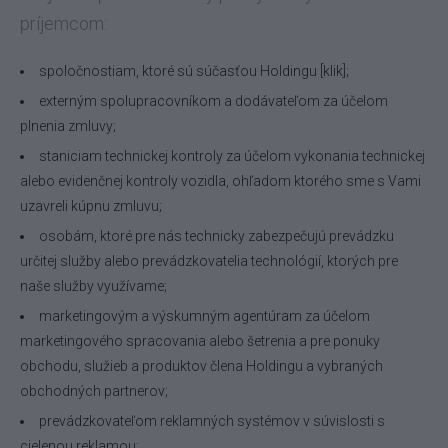
príjemcom:
spoločnostiam, ktoré sú súčasťou Holdingu [klik];
externým spolupracovníkom a dodávateľom za účelom
plnenia zmluvy;
staniciam technickej kontroly za účelom vykonania technickej
alebo evidenčnej kontroly vozidla, ohľadom ktorého sme s Vami
uzavreli kúpnu zmluvu;
osobám, ktoré pre nás technicky zabezpečujú prevádzku
určitej služby alebo prevádzkovatelia technológií, ktorých pre
naše služby využívame;
marketingovým a výskumným agentúram za účelom
marketingového spracovania alebo šetrenia a pre ponuky
obchodu, služieb a produktov člena Holdingu a vybraných
obchodných partnerov;
prevádzkovateľom reklamných systémov v súvislosti s
cielenou reklamou;