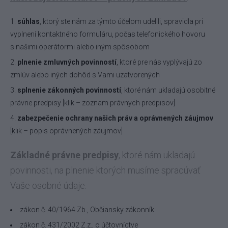
súhlas
, ktorý ste nám za týmto účelom udelili, spravidla pri
vyplnení kontaktného formuláru, počas telefonického hovoru
s našimi operátormi alebo iným spôsobom
plnenie zmluvných povinností
, ktoré pre nás vyplývajú zo
zmlúv alebo iných dohôd s Vami uzatvorených
splnenie zákonných povinností
, ktoré nám ukladajú osobitné
právne predpisy [klik – zoznam právnych predpisov]
zabezpečenie ochrany našich práv a oprávnených záujmov
[klik – popis oprávnených záujmov]
Základné právne predpisy
, ktoré nám ukladajú
povinnosti, na plnenie ktorých musíme spracúvať
Vaše osobné údaje:
zákon č. 40/1964 Zb., Občiansky zákonník
zákon č. 431/2002 Z.z., o účtovníctve