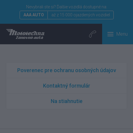
Nevybrali ste si?
Ďalšie vozidlá dostupné na:
AAA AUTO
až z 15 000 ojazdených vozidiel
Menu
Poverenec pre ochranu osobných údajov
Kontaktný formulár
Na stiahnutie