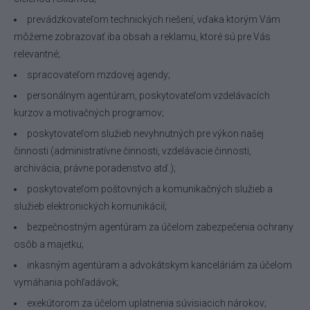
prevádzkovateľom technických riešení, vďaka ktorým Vám
môžeme zobrazovať iba obsah a reklamu, ktoré sú pre Vás
relevantné;
spracovateľom mzdovej agendy;
personálnym agentúram, poskytovateľom vzdelávacích
kurzov a motivačných programov;
poskytovateľom služieb nevyhnutných pre výkon našej
činnosti (administratívne činnosti, vzdelávacie činnosti,
archivácia, právne poradenstvo atď.);
poskytovateľom poštovných a komunikačných služieb a
služieb elektronických komunikácií;
bezpečnostným agentúram za účelom zabezpečenia ochrany
osôb a majetku;
inkasným agentúram a advokátskym kanceláriám za účelom
vymáhania pohľadávok;
exekútorom za účelom uplatnenia súvisiacich nárokov;