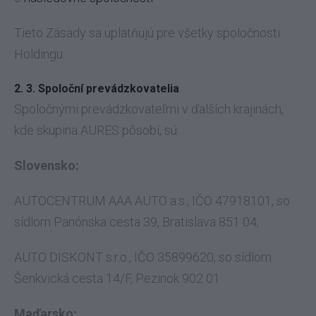
Tieto Zásady sa uplatňujú pre všetky spoločnosti
Holdingu.
2. 3. Spoloční prevádzkovatelia
Spoločnými prevádzkovateľmi v ďalších krajinách,
kde skupina AURES pôsobí, sú:
Slovensko:
AUTOCENTRUM AAA AUTO a.s., IČO 47918101, so
sídlom Panónska cesta 39, Bratislava 851 04,
AUTO DISKONT s.r.o., IČO 35899620, so sídlom
Šenkvická cesta 14/F, Pezinok 902 01
Maďarsko: