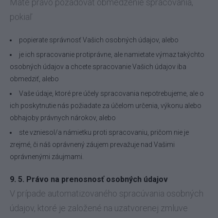
Máte právo požadovať obmedzenie spracovania,
pokiaľ
popierate správnosť Vašich osobných údajov, alebo
je ich spracovanie protiprávne, ale namietate výmaz takýchto
osobných údajov a chcete spracovanie Vašich údajov iba
obmedziť, alebo
Vaše údaje, ktoré pre účely spracovania nepotrebujeme, ale o
ich poskytnutie nás požiadate za účelom určenia, výkonu alebo
obhajoby právnych nárokov, alebo
ste vzniesol/a námietku proti spracovaniu, pričom nie je
zrejmé, či náš oprávnený záujem prevažuje nad Vašimi
oprávnenými záujmami.
9. 5. Právo na prenosnosť osobných údajov
V prípade automatizovaného spracúvania osobných
údajov, ktoré je založené na uzatvorenej zmluve