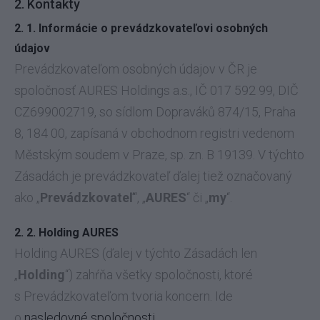
2. Kontakty
2. 1. Informácie o prevádzkovateľovi osobných
údajov
Prevádzkovateľom osobných údajov v ČR je
spoločnosť AURES Holdings a.s., IČ 017 592 99, DIČ
CZ699002719, so sídlom Dopraváků 874/15, Praha
8, 184 00, zapísaná v obchodnom registri vedenom
Městským soudem v Praze, sp. zn. B 19139. V týchto
Zásadách je prevádzkovateľ ďalej tiež označovaný
ako „
Prevádzkovateľ
“, „
AURES
“ či „
my
“.
2. 2. Holding AURES
Holding AURES (ďalej v týchto Zásadách len
„
Holding
“) zahŕňa všetky spoločnosti, ktoré
s Prevádzkovateľom tvoria koncern. Ide
o
nasledovné spoločnosti