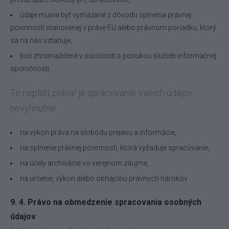
údaje musia byť vymazané z dôvodu splnenia právnej
povinnosti stanovenej v práve EU alebo právnom poriadku, ktorý
sa na nás vzťahuje,
boli zhromaždené v súvislosti s ponukou služieb informačnej
spoločnosti.
To neplatí, pokiaľ je spracovanie Vašich údajov
nevyhnutné
na výkon práva na slobodu prejavu a informácie,
na splnenie právnej povinnosti, ktorá vyžaduje spracúvanie,
na účely archivácie vo verejnom záujme,
na určenie, výkon alebo obhajobu právnych nárokov
9. 4. Právo na obmedzenie spracovania osobných
údajov