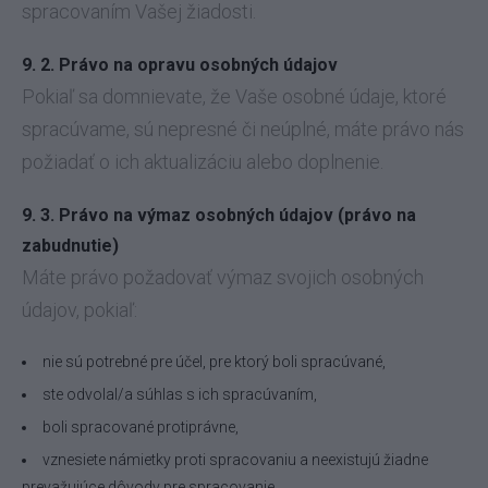
spracovaním Vašej žiadosti.
9. 2. Právo na opravu osobných údajov
Pokiaľ sa domnievate, že Vaše osobné údaje, ktoré
spracúvame, sú nepresné či neúplné, máte právo nás
požiadať o ich aktualizáciu alebo doplnenie.
9. 3. Právo na výmaz osobných údajov (právo na
zabudnutie)
Máte právo požadovať výmaz svojich osobných
údajov, pokiaľ:
nie sú potrebné pre účel, pre ktorý boli spracúvané,
ste odvolal/a súhlas s ich spracúvaním,
boli spracované protiprávne,
vznesiete námietky proti spracovaniu a neexistujú žiadne
prevažujúce dôvody pre spracovanie,