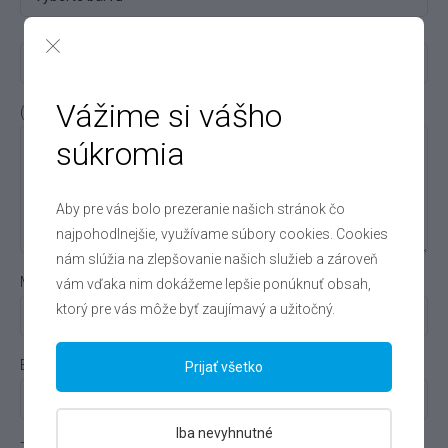
Vážime si vášho
( Poznámka ) Popis
súkromia
Aby pre vás bolo prezeranie našich stránok čo
najpohodlnejšie, využívame súbory cookies. Cookies
nám slúžia na zlepšovanie našich služieb a zároveň
Meno a priezvisko
vám vďaka nim dokážeme lepšie ponúknuť obsah,
ktorý pre vás môže byť zaujímavý a užitočný.
E-mail
Prijať všetko
Iba nevyhnutné