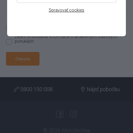
Telefónne číslo
+421
Spravovať cookies
Odoslaním súhlasíte s
podmienkami serveru
Želám si dostávať informácie o atraktívnych zľavových
ponukách
Odeslat
0800 150 008
Nájsť pobočku
© 2026 Mototechna