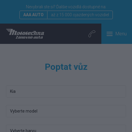
Nevybrali ste si?
Ďalšie vozidlá dostupné na:
AAA AUTO
až z 15 000 ojazdených vozidiel
Menu
Poptat vůz