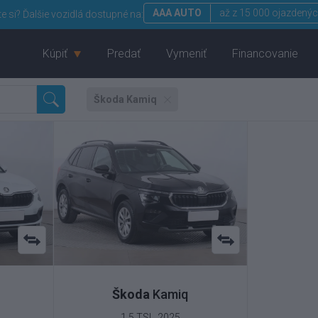
AAA AUTO
až z 15 000 ojazdenýc
te si?
Ďalšie vozidlá dostupné na:
Kúpiť
Predať
Vymeniť
Financovanie
Škoda Kamiq
Škoda
Kamiq
1.5 TSI , 2025