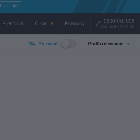
Menu
h vozidiel
0800 150 008
Prenájom
O nás
Pobočky
Denne 8.00-21.00
Porovnať
Podľa relevancie