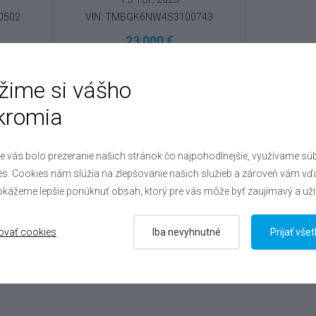
0502
VIN: TMBGK6NW4S3100743
23 000 €
eru
Výhodné splátky na mieru
žime si vášho
kromia
e vás bolo prezeranie našich stránok čo najpohodlnejšie, využívame sú
s. Cookies nám slúžia na zlepšovanie našich služieb a zároveň vám vď
kážeme lepšie ponúknuť obsah, ktorý pre vás môže byť zaujímavý a uži
ovať cookies
Iba nevyhnutné
Prijať vše