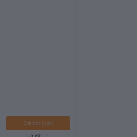
Zobraziť 18 áut
Zrušit filtr