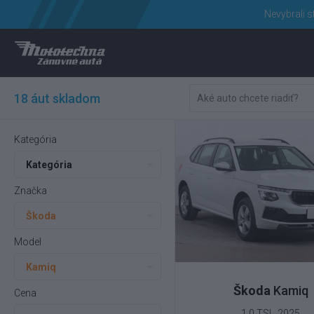
Nevybrali s
18 áut skladom
Kategória
Kategória
Značka
Škoda
Model
Kamiq
Škoda
Kamiq
Cena
1.0 TSI , 2025