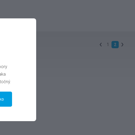
1
2
bory
aka
točný.
tko