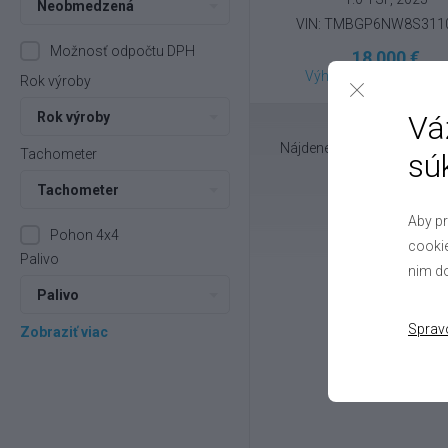
Neobmedzená
VIN: TMBGP6NW8S311
Možnosť odpočtu DPH
18 000 €
Výhodné splátky na mi
Rok výroby
Vá
Rok výroby
Nájdené
18
vozov
Tachometer
sú
Tachometer
Aby pr
Pohon 4x4
cookie
Palivo
nim do
Palivo
Sprav
Zobraziť viac