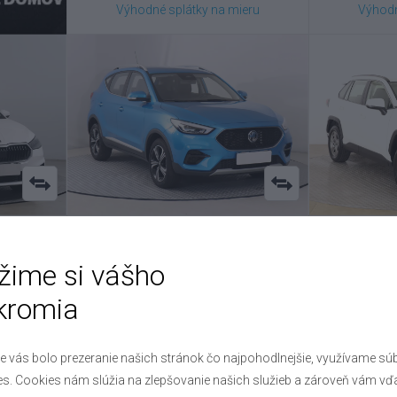
Výhodné splátky na mieru
Výhodn
MG
ZS SUV
T
žime si vášho
1.5 , 2025
2.
kromia
5927
VIN: LSJW74U9XRZ294973
VIN: J
16 300 €
eru
Výhodné splátky na mieru
Výhodn
e vás bolo prezeranie našich stránok čo najpohodlnejšie, využívame sú
s. Cookies nám slúžia na zlepšovanie našich služieb a zároveň vám vď