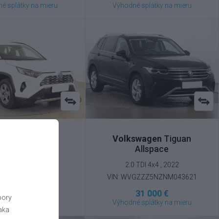
é splátky na mieru
Výhodné splátky na mieru
oyota
RAV 4
Volkswagen
Tiguan
Allspace
5 Hybrid , 2022
2.0 TDI 4x4 , 2022
TMR63FV50J020491
VIN: WVGZZZ5NZNM043621
32 000 €
é splátky na mieru
31 000 €
bory
Výhodné splátky na mieru
aka