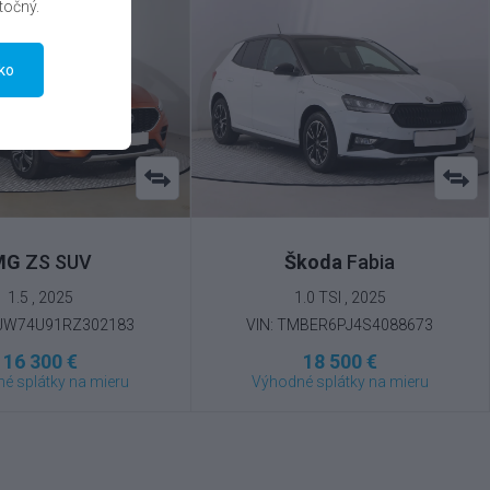
točný.
tko
MG
ZS SUV
Škoda
Fabia
1.5 , 2025
1.0 TSI , 2025
SJW74U91RZ302183
VIN: TMBER6PJ4S4088673
16 300 €
18 500 €
é splátky na mieru
Výhodné splátky na mieru