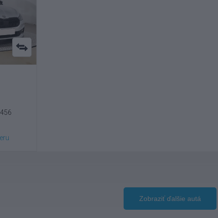
9456
eru
Zobraziť ďalšie autá