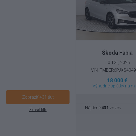
Škoda
Fabia
1.0 TSI , 2025
VIN: TMBER6PJXS404
18 000 €
Výhodné splátky na mi
Zobraziť 431 áut
Nájdené
431
vozov
Zrušit filtr