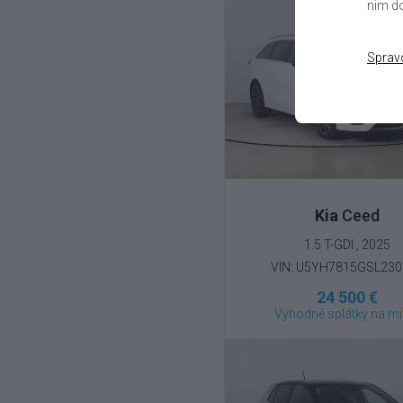
nim do
Sprav
Kia
Ceed
1.5 T-GDI , 2025
VIN: U5YH7815GSL23
24 500 €
Výhodné splátky na mi