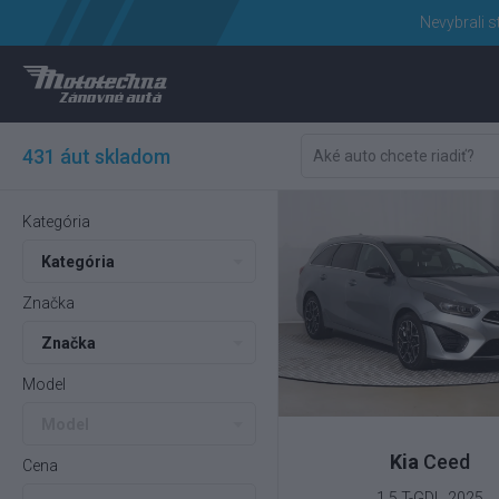
Nevybrali s
431 áut skladom
Kategória
Kategória
Značka
Značka
Model
Model
Kia
Ceed
Cena
1.5 T-GDI , 2025