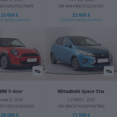
MW51DK0702S78399
VIN: KMHHB8131SU297551
23 000 €
22 600 €
é splátky na mieru
Výhodné splátky na mieru
INI
3-door
Mitsubishi
Space Star
ooper S , 2024
1.2 MIVEC , 2022
MW21GD0102W26263
VIN: MMCXTA03APH007863
28 000 €
11 500 €