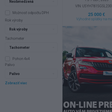
Neobmedzená
VIN: U5YH7815GSL23
Možnosť odpočtu DPH
25 000 €
Výhodné splátky na mi
Rok výroby
Rok výroby
Tachometer
Tachometer
Pohon 4x4
Palivo
Palivo
Zobraziť viac