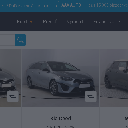
AAA AUTO
až z 15 000 ojazdenýc
te si?
Ďalšie vozidlá dostupné na:
Kúpiť
Predať
Vymeniť
Financovanie
Kia
Ceed
M
1.5 T-GDI , 2025
C