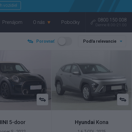
Menu
h vozidiel
0800 150 008
Prenájom
O nás
Pobočky
Denne 8.00-21.00
Porovnať
Podľa relevancie
INI
5-door
Hyundai
Kona
ooper S , 2022
1.6 T-GDI , 2025