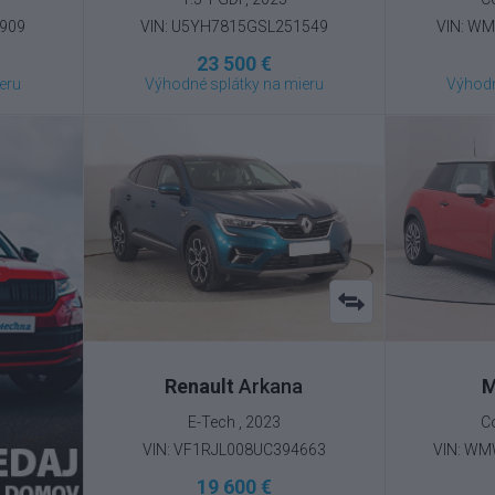
0909
VIN: U5YH7815GSL251549
VIN: W
23 500 €
eru
Výhodné splátky na mieru
Výhodn
Renault
Arkana
M
E-Tech , 2023
C
VIN: VF1RJL008UC394663
VIN: W
19 600 €