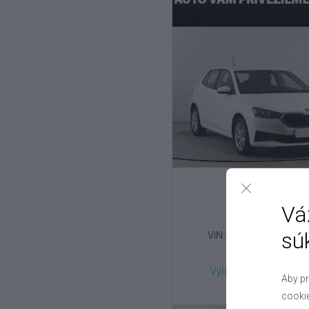
Škoda
Fabia
Vá
1.0 , 2023
sú
VIN: TMBEE6PJ6P407
12 800 €
Výhodné splátky na mi
Aby pr
cookie