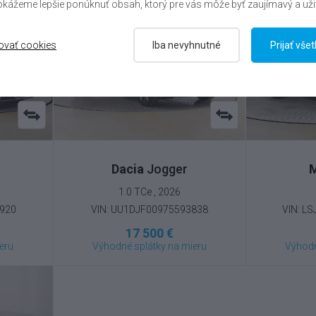
kážeme lepšie ponúknuť obsah, ktorý pre vás môže byť zaujímavý a uži
ovať cookies
Iba nevyhnutné
Prijať vše
Dacia
Jogger
1.0 TCe , 2026
0920
VIN: UU1DJF00975593838
VIN: L
17 500 €
eru
Výhodné splátky na mieru
Výhodn