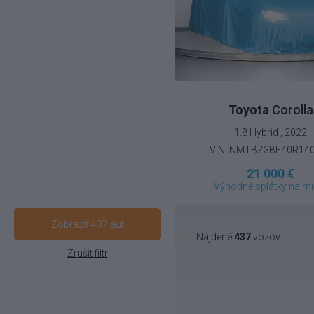
Toyota
Corolla
1.8 Hybrid , 2022
VIN: NMTBZ3BE40R14
21 000 €
Výhodné splátky na mi
Zobraziť 437 áut
Nájdené
437
vozov
Zrušit filtr