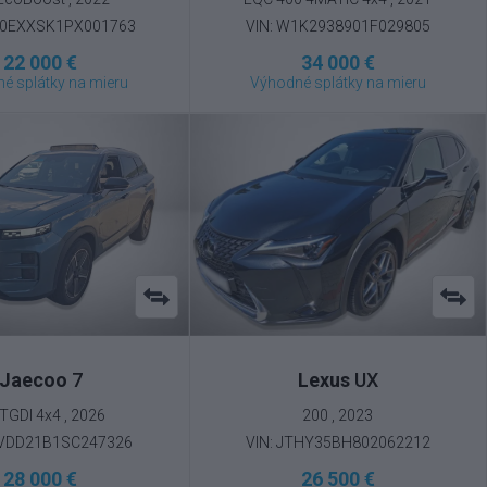
F0EXXSK1PX001763
VIN: W1K2938901F029805
22 000 €
34 000 €
é splátky na mieru
Výhodné splátky na mieru
Jaecoo
7
Lexus
UX
 TGDI 4x4 , 2026
200 , 2023
VVDD21B1SC247326
VIN: JTHY35BH802062212
28 000 €
26 500 €