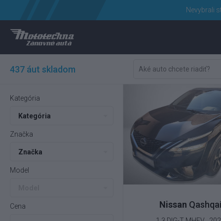
Nevybrali s
437 áut skladom
Kategória
Kategória
Značka
Značka
Model
Model
Nissan
Qashqa
Cena
1.3 DIG-T MHEV , 20