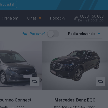
Menu
h vozidiel
0800 150 008
Prenájom
O nás
Pobočky
Denne 8.00-21.00
Porovnať
Podľa relevancie
ourneo Connect
Mercedes-Benz
EQC
 EcoBoost , 2022
EQC 400 4MATIC 4x4 , 2021