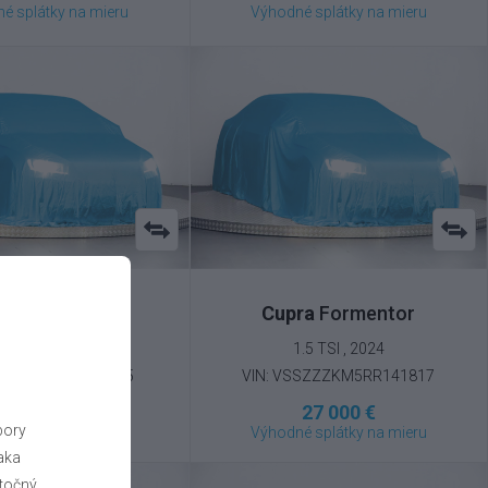
é splátky na mieru
Výhodné splátky na mieru
ia
Sportage
Cupra
Formentor
 T-GDI 4x4 , 2024
1.5 TSI , 2024
5YPV81BHRL282235
VIN: VSSZZZKM5RR141817
26 500 €
27 000 €
bory
é splátky na mieru
Výhodné splátky na mieru
aka
točný.