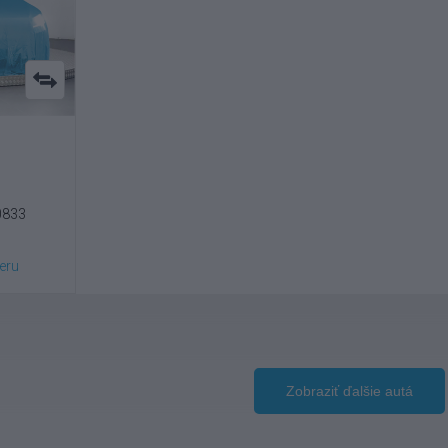
0833
eru
Zobraziť ďalšie autá