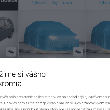
Výhodné splátky na mieru
Výhodn
Škoda
Kodiaq
K
žime si vášho
2.0 TDI 4x4 , 2024
1.6
kromia
2660
VIN: TMBLN9PS5RT006446
VIN: U
42 000 €
e vás bolo prezeranie našich stránok čo najpohodlnejšie, využívame sú
eru
Výhodné splátky na mieru
Výhodn
s. Cookies nám slúžia na zlepšovanie našich služieb a zároveň vám vď
kážeme lepšie ponúknuť obsah, ktorý pre vás môže byť zaujímavý a uži