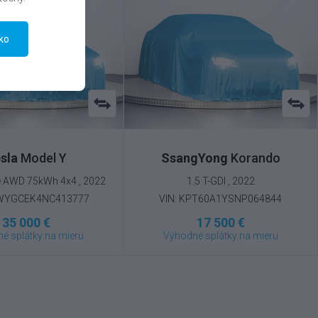
tko
sla
Model Y
SsangYong
Korando
 AWD 75kWh 4x4 , 2022
1.5 T-GDI , 2022
RWYGCEK4NC413777
VIN: KPT60A1YSNP064844
35 000 €
17 500 €
é splátky na mieru
Výhodné splátky na mieru