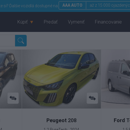
AAA AUTO
až z 15 000 ojazdenýc
te si?
Ďalšie vozidlá dostupné na:
Kúpiť
Predať
Vymeniť
Financovanie
i
Peugeot
208
Ford
T
24
1.2 PureTech , 2024
1.5