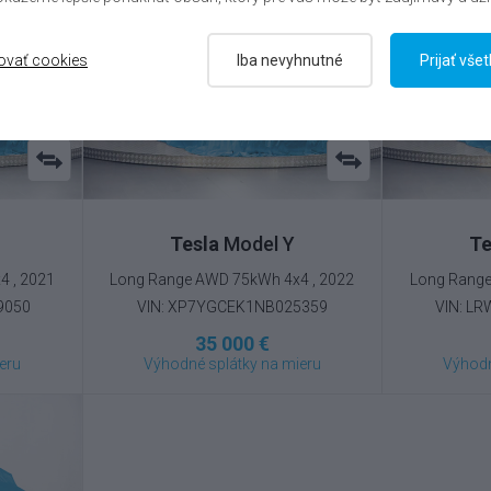
ovať cookies
Iba nevyhnutné
Prijať vše
Tesla
Model Y
Te
 , 2021
Long Range AWD 75kWh 4x4 , 2022
Long Range
9050
VIN: XP7YGCEK1NB025359
VIN: L
35 000 €
eru
Výhodné splátky na mieru
Výhodn