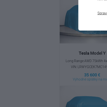
Sprav
Tesla
Model Y
Long Range AWD 75kWh 4x4
VIN: LRWYGCEK7MC14
35 600 €
Výhodné splátky na mi