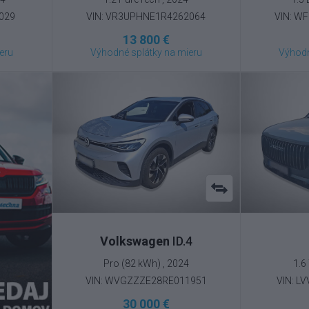
029
VIN: VR3UPHNE1R4262064
VIN: W
13 800 €
eru
Výhodné splátky na mieru
Výhodn
Volkswagen
ID.4
Pro (82 kWh) , 2024
1.6
VIN: WVGZZZE28RE011951
VIN: L
30 000 €