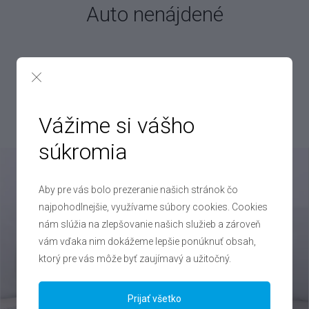
Auto nenájdené
Bohužiaľ, vybrané vozidlo
v túto chvíľu v ponuke nemáme.
Pokojne to však nechajte na nás! Denne vykúpime až 250 áut,
takže určite nájdeme aj auto pre vás!
Vážime si vášho
súkromia
Aby pre vás bolo prezeranie našich stránok čo
najpohodlnejšie, využívame súbory cookies. Cookies
nám slúžia na zlepšovanie našich služieb a zároveň
vám vďaka nim dokážeme lepšie ponúknuť obsah,
ktorý pre vás môže byť zaujímavý a užitočný.
Prijať všetko