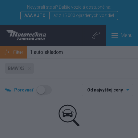
Nevybrali ste si?
Ďalšie vozidlá dostupné na:
AAA AUTO
až z 15 000 ojazdených vozidiel
Menu
1 auto skladom
Filter
BMW X3
Porovnať
Od najvyššej ceny