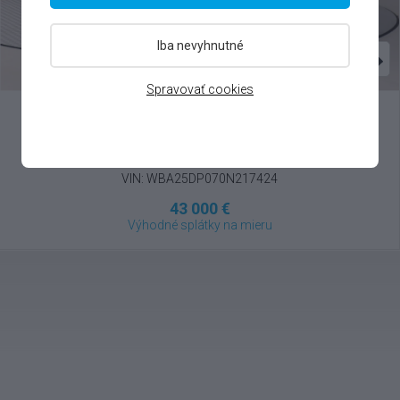
Iba nevyhnutné
Spravovať cookies
BMW
X3
xDrive20i 4x4 , 2023
VIN: WBA25DP070N217424
43 000 €
Výhodné splátky na mieru