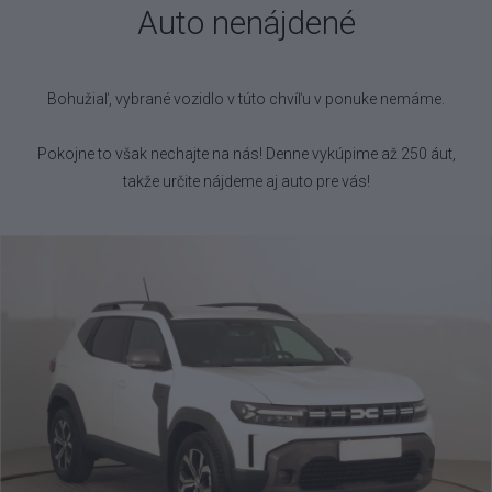
Auto nenájdené
Bohužiaľ, vybrané vozidlo
v túto chvíľu v ponuke nemáme.
Pokojne to však nechajte na nás! Denne vykúpime až 250 áut,
takže určite nájdeme aj auto pre vás!