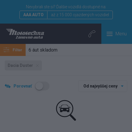
Nevybrali ste si?
Ďalšie vozidlá dostupné na:
AAA AUTO
až z 15 000 ojazdených vozidiel
Menu
6 áut skladom
Filter
Dacia Duster
Porovnať
Od najvyššej ceny