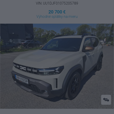
VIN: UU1DJF01075205789
20 700 €
Výhodné splátky na mieru