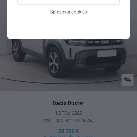
Spravovať cookies
Dacia
Duster
1.2 TCe , 2025
VIN: UU1DJF01775205787
20 700 €
Výhodné splátky na mieru