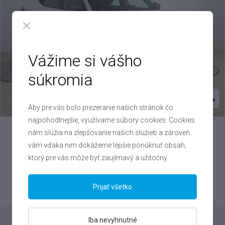
Vážime si vášho
súkromia
Aby pre vás bolo prezeranie našich stránok čo
najpohodlnejšie, využívame súbory cookies. Cookies
nám slúžia na zlepšovanie našich služieb a zároveň
Dacia
Duster
vám vďaka nim dokážeme lepšie ponúknuť obsah,
1.2 TCe , 2025
ktorý pre vás môže byť zaujímavý a užitočný.
VIN: UU1DJF01874892381
19 900 €
Prijať všetko
Výhodné splátky na mieru
Iba nevyhnutné