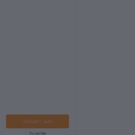
Zobraziť 1 auto
Zrušit filtr