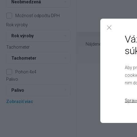
Neobmedzená
Možnosť odpočtu DPH
Rok výroby
Vá
Rok výroby
Nájdené
1
vozov
Tachometer
sú
Tachometer
Aby pr
Pohon 4x4
cookie
Palivo
nim do
Palivo
Sprav
Zobraziť viac