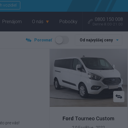
Menu
h vozidiel
0800 150 008
Prenájom
O nás
Pobočky
Denne 8.00-21.00
Porovnať
Od najvyššej ceny
Ford
Tourneo Custom
to pre vás!
2.0 EcoBlue , 2022