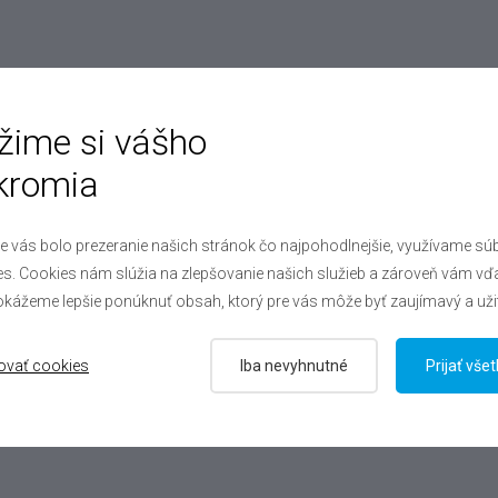
žime si vášho
kromia
e vás bolo prezeranie našich stránok čo najpohodlnejšie, využívame sú
s. Cookies nám slúžia na zlepšovanie našich služieb a zároveň vám vď
kážeme lepšie ponúknuť obsah, ktorý pre vás môže byť zaujímavý a uži
ovať cookies
Iba nevyhnutné
Prijať vše