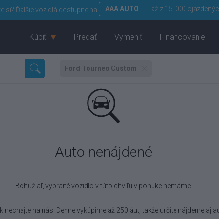
AAA AUTO
až z 15 000 ojazdenýc
te si?
Ďalšie vozidlá dostupné na:
Kúpiť
Predať
Vymeniť
Financovanie
Ford Tourneo Custom
Auto nenájdené
Bohužiaľ, vybrané vozidlo
v túto chvíľu v ponuke nemáme.
k nechajte na nás! Denne vykúpime až 250 áut, takže určite nájdeme aj au