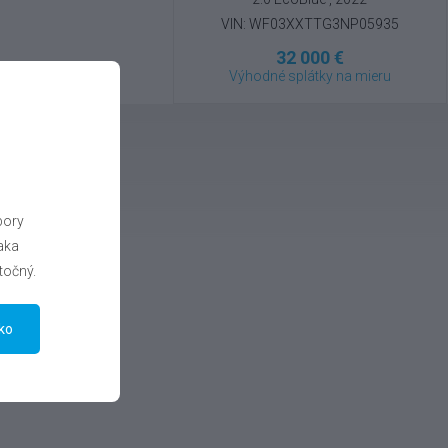
VIN: WF03XXTTG3NP05935
32 000 €
Výhodné splátky na mieru
bory
aka
točný.
tko