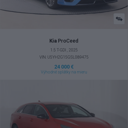
Kia
ProCeed
1.5 T-GDI , 2025
VIN: U5YH2G15GSL089475
24 000 €
Výhodné splátky na mieru