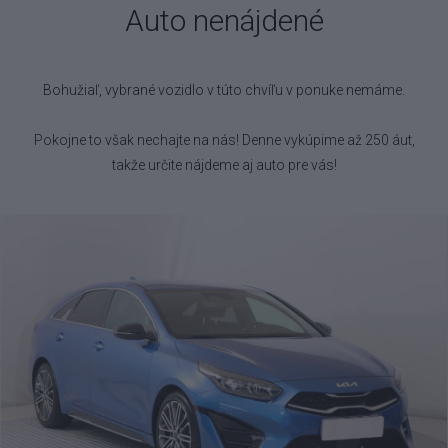
Auto nenájdené
Bohužiaľ, vybrané vozidlo
v túto chvíľu v ponuke nemáme.
Pokojne to však nechajte na nás! Denne vykúpime až 250 áut,
takže určite nájdeme aj auto pre vás!