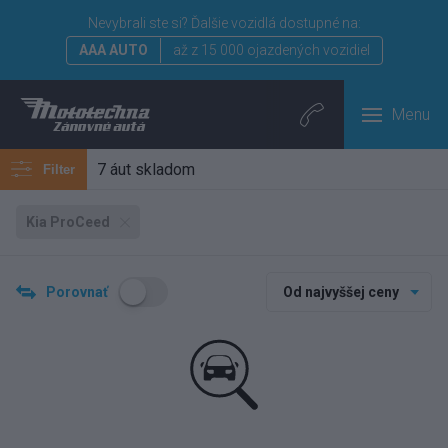
Nevybrali ste si?
Ďalšie vozidlá dostupné na:
AAA AUTO
až z 15 000 ojazdených vozidiel
Menu
7 áut skladom
Filter
Kia ProCeed
Porovnať
Od najvyššej ceny