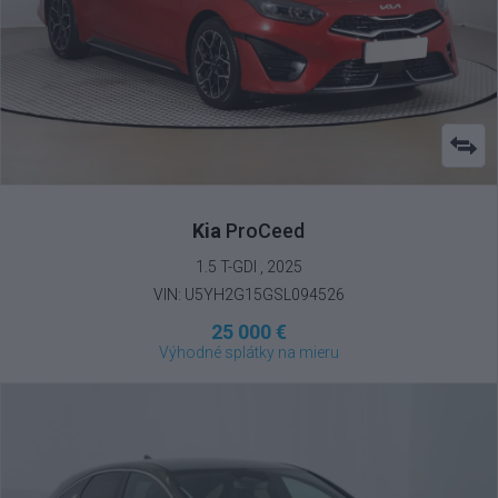
Kia
ProCeed
1.5 T-GDI , 2025
VIN: U5YH2G15GSL094526
25 000 €
Výhodné splátky na mieru