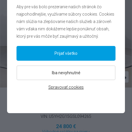
Aby pre vás bolo prezeranie našich stránok čo
najpohodlnejšie, využívame súbory cookies. Cookies
nám slúžia na zlepšovanie našich služieb a zároveň
vám vďaka nim dokážeme lepšie ponúknuť obsah,
ktorý pre vás môže byť zaujímavý a užitočný.
Prijať všetko
Iba nevyhnutné
Spravovať cookies
Kia
ProCeed
1.5 T-GDI , 2025
VIN: U5YH2G15GSL094265
24 800 €
Výhodné splátky na mieru