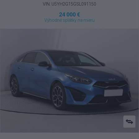
VIN: U5YH2G15GSL091150
24 000 €
Výhodné splátky na mieru