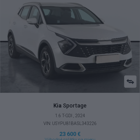
Kia
Sportage
1.6 T-GDI , 2024
VIN: U5YPU81BASL343226
23 600 €
Výhodné splátky na mieru