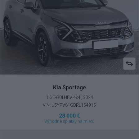
Kia
Sportage
1.6 T-GDI HEV 4x4 , 2024
VIN: U5YPV81GDRL154915
28 000 €
Výhodné splátky na mieru