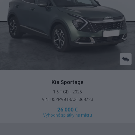
Kia
Sportage
1.6 T-GDI , 2025
VIN: U5YPV81BASL368723
26 000 €
Výhodné splátky na mieru