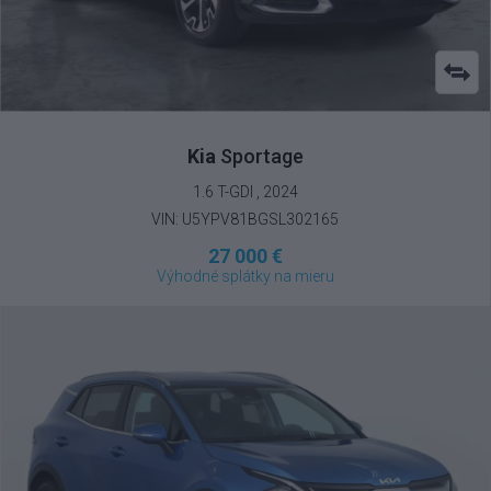
Kia
Sportage
1.6 T-GDI , 2024
VIN: U5YPV81BGSL302165
27 000 €
Výhodné splátky na mieru