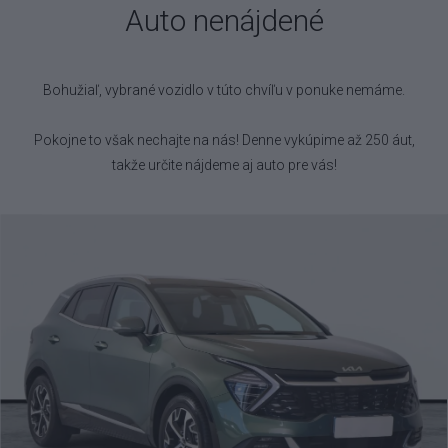
Auto nenájdené
Bohužiaľ, vybrané vozidlo
v túto chvíľu v ponuke nemáme.
Pokojne to však nechajte na nás! Denne vykúpime až 250 áut,
takže určite nájdeme aj auto pre vás!