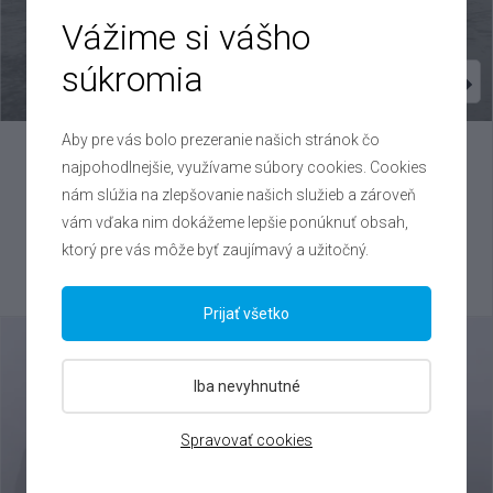
Vážime si vášho
súkromia
Aby pre vás bolo prezeranie našich stránok čo
Kia
Sportage
najpohodlnejšie, využívame súbory cookies. Cookies
nám slúžia na zlepšovanie našich služieb a zároveň
1.6 T-GDI , 2025
vám vďaka nim dokážeme lepšie ponúknuť obsah,
VIN: U5YPV81B7TL470692
ktorý pre vás môže byť zaujímavý a užitočný.
29 000 €
Výhodné splátky na mieru
Prijať všetko
Iba nevyhnutné
Spravovať cookies