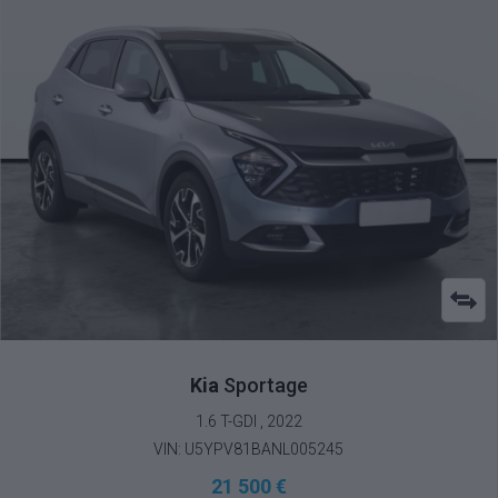
Kia
Sportage
1.6 T-GDI , 2022
VIN: U5YPV81BANL005245
21 500 €