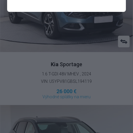
Kia
Sportage
1.6 T-GDI 48V MHEV , 2024
VIN: U5YPV81GBSL194119
26 000 €
Výhodné splátky na mieru