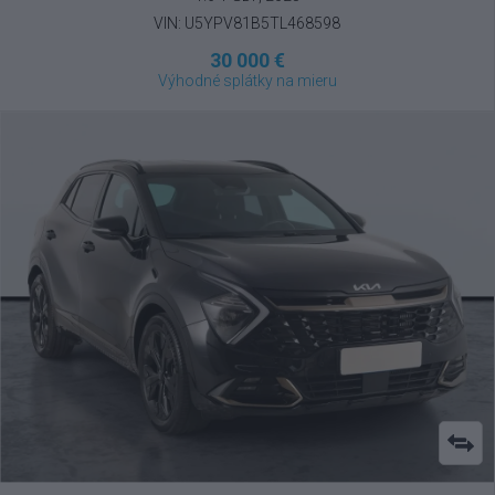
VIN: U5YPV81B5TL468598
30 000 €
Výhodné splátky na mieru