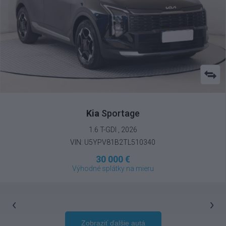
Kia
Sportage
1.6 T-GDI , 2026
VIN: U5YPV81B2TL510340
30 000 €
Výhodné splátky na mieru
Zobraziť ďalšie autá