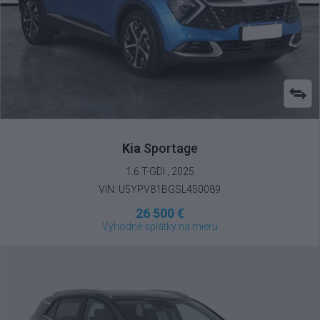
Kia
Sportage
1.6 T-GDI , 2025
VIN: U5YPV81BGSL450089
26 500 €
Výhodné splátky na mieru