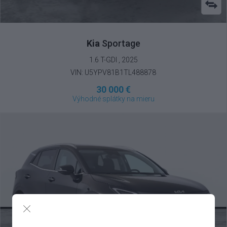
Kia
Sportage
1.6 T-GDI , 2025
VIN: U5YPV81B1TL488878
30 000 €
Výhodné splátky na mieru