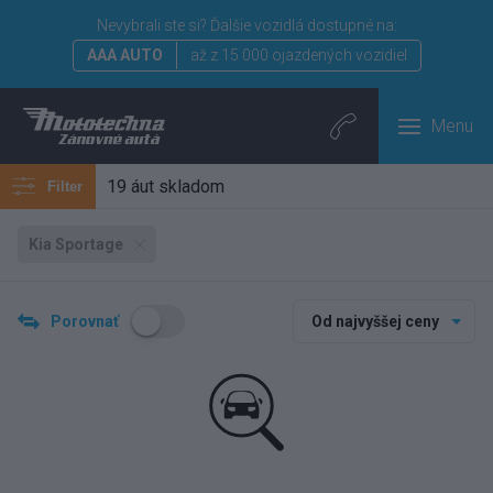
Nevybrali ste si?
Ďalšie vozidlá dostupné na:
AAA AUTO
až z 15 000 ojazdených vozidiel
Menu
19 áut skladom
Filter
Kia Sportage
Porovnať
Od najvyššej ceny