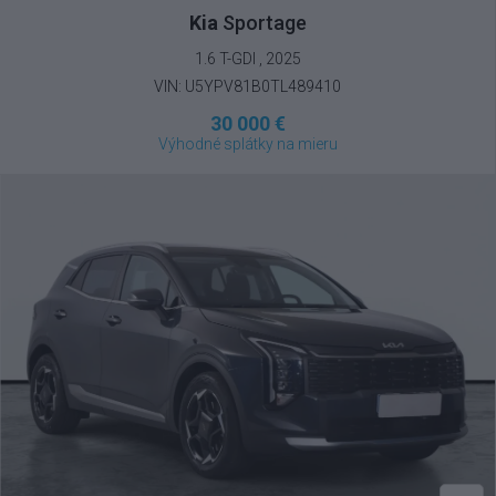
Kia
Sportage
1.6 T-GDI , 2025
VIN: U5YPV81B0TL489410
30 000 €
Výhodné splátky na mieru