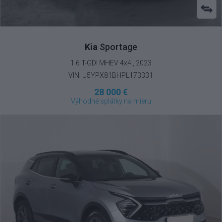
Kia
Sportage
1.6 T-GDI MHEV 4x4 , 2023
VIN: U5YPX81BHPL173331
28 000 €
Výhodné splátky na mieru