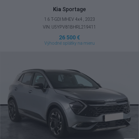
Kia
Sportage
1.6 T-GDI MHEV 4x4 , 2023
VIN: U5YPV81BHRL219411
26 500 €
Výhodné splátky na mieru