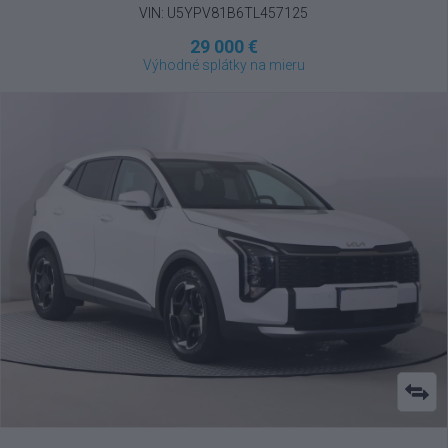
VIN: U5YPV81B6TL457125
29 000 €
Výhodné splátky na mieru