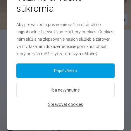
súkromia
Aby pre vás bolo prezeranie našich stránok čo
najpohodlnejšie, využívame súbory cookies. Cookies
nám slúžia na zlepšovanie našich služieb a zároveň
Opel
Crossland
vám vďaka nim dokážeme lepšie ponúknuť obsah,
1.2 Turbo , 2024
ktorý pre vás môže byť zaujímavý a užitočný.
VIN: W0V7H9EB5P4177562
16 300 €
Prijať všetko
Výhodné splátky na mieru
Iba nevyhnutné
Spravovať cookies