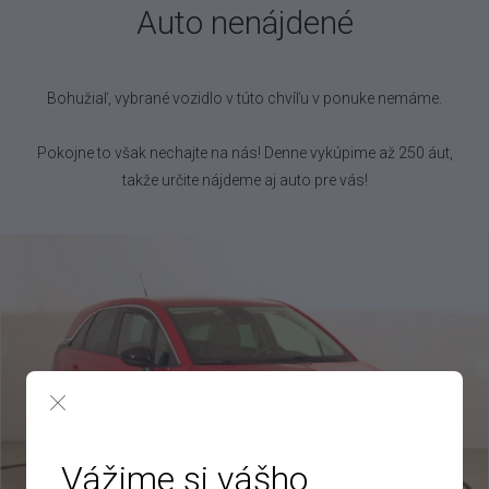
Auto nenájdené
Bohužiaľ, vybrané vozidlo
v túto chvíľu v ponuke nemáme.
Pokojne to však nechajte na nás! Denne vykúpime až 250 áut,
takže určite nájdeme aj auto pre vás!
Vážime si vášho