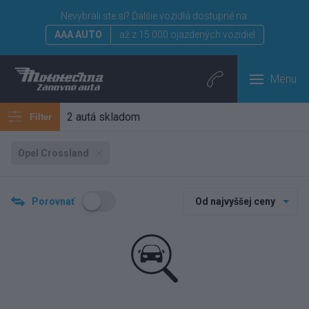
Nevybrali ste si?
Ďalšie vozidlá dostupné na:
AAA AUTO
až z 15 000 ojazdených vozidiel
Menu
2 autá skladom
Filter
Opel Crossland
Porovnať
Od najvyššej ceny