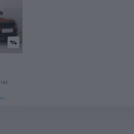
5143
eru