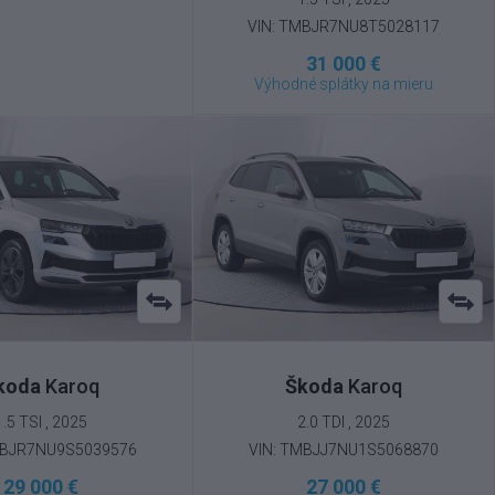
VIN: TMBJR7NU8T5028117
31 000 €
Výhodné splátky na mieru
koda
Karoq
Škoda
Karoq
1.5 TSI , 2025
2.0 TDI , 2025
MBJR7NU9S5039576
VIN: TMBJJ7NU1S5068870
29 000 €
27 000 €