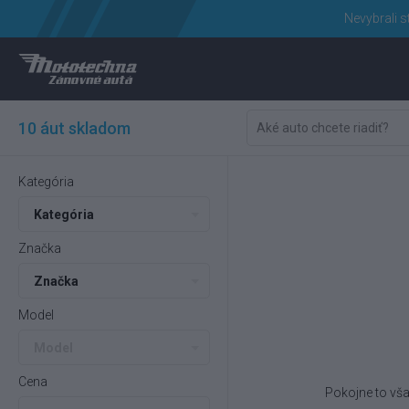
Nevybrali s
10 áut skladom
Kategória
Kategória
Značka
Značka
Model
Model
Cena
Pokojne to vša