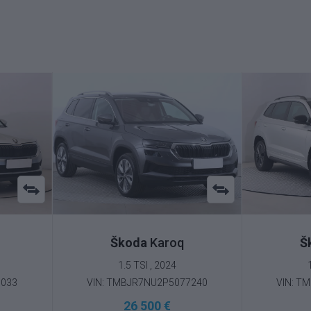
Škoda
Karoq
Š
1.5 TSI , 2024
5033
VIN: TMBJR7NU2P5077240
VIN: T
26 500 €