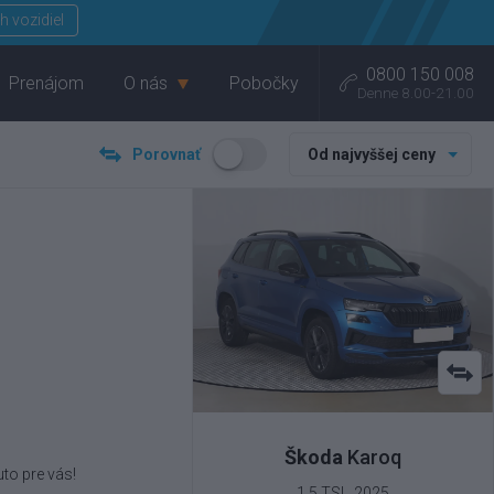
Menu
h vozidiel
0800 150 008
Prenájom
O nás
Pobočky
Denne 8.00-21.00
Porovnať
Od najvyššej ceny
Škoda
Karoq
to pre vás!
1.5 TSI , 2025