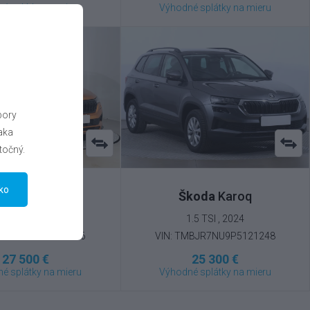
é splátky na mieru
Výhodné splátky na mieru
bory
aka
točný.
tko
koda
Karoq
Škoda
Karoq
1.5 TSI , 2025
1.5 TSI , 2024
MBJR7NU1S5041046
VIN: TMBJR7NU9P5121248
27 500 €
25 300 €
é splátky na mieru
Výhodné splátky na mieru