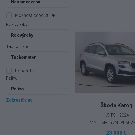
Neobmedzená
Možnosť odpočtu DPH
Rok výroby
Rok výroby
Tachometer
Tachometer
Pohon 4x4
Palivo
Palivo
Zobraziť viac
Škoda
Karoq
1.5 TSI , 2024
VIN: TMBJR7NU8R502
23 000 €