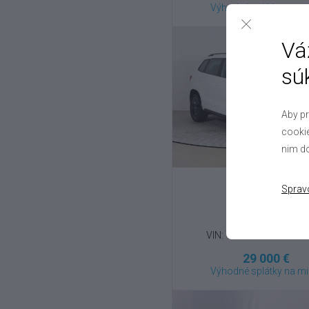
Výhodné splátky na mi
Vá
sú
Aby pr
cookie
nim do
Sprav
Škoda
Karoq
1.5 TSI , 2025
VIN: TMBJR7NUXS503
29 000 €
Výhodné splátky na mi