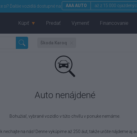
AAA AUTO
až z 15 000 ojazdenýc
te si?
Ďalšie vozidlá dostupné na:
Kúpiť
Predať
Vymeniť
Financovanie
Škoda Karoq
Auto nenájdené
Bohužiaľ, vybrané vozidlo
v túto chvíľu v ponuke nemáme.
k nechajte na nás! Denne vykúpime až 250 áut, takže určite nájdeme aj au