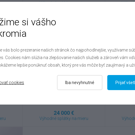
eru
Výhodné splátky na mieru
Výhodn
žime si vášho
kromia
e vás bolo prezeranie našich stránok čo najpohodlnejšie, využívame sú
s. Cookies nám slúžia na zlepšovanie našich služieb a zároveň vám vď
kážeme lepšie ponúknuť obsah, ktorý pre vás môže byť zaujímavý a uži
ovať cookies
Iba nevyhnutné
Prijať vše
Škoda
Karoq
Š
1.5 TSI , 2024
8422
VIN: TMBJR7NU3R5027076
VIN: T
24 000 €
eru
Výhodné splátky na mieru
Výhodn