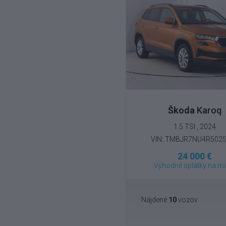
Škoda
Karoq
1.5 TSI , 2024
VIN: TMBJR7NU4R502
24 000 €
Výhodné splátky na mi
Nájdené
10
vozov