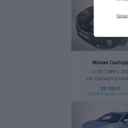
Sprav
Nissan
Qashqa
1.3 DIG-T MHEV , 20
VIN: SJNTAAJ12U1459
25 500 €
Výhodné splátky na mi