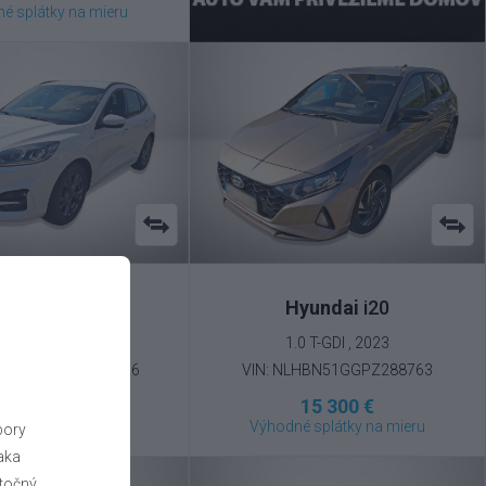
é splátky na mieru
Ford
Kuga
Hyundai
i20
 EcoBoost , 2023
1.0 T-GDI , 2023
F0FXXWPMFNU76306
VIN: NLHBN51GGPZ288763
22 600 €
15 300 €
é splátky na mieru
Výhodné splátky na mieru
bory
aka
točný.