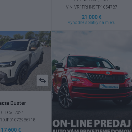
VIN: VR1FRHNSTP1054787
21 000 €
Výhodné splátky na mieru
acia
Duster
.0 TCe , 2024
U1DJF01072986718
17 600 €