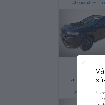
Výhodné splátky na mi
Jeep
Compass
Vá
1.3 T-GDI , 2023
sú
VIN: ZACNJEB12NPS3
18 900 €
Výhodné splátky na mi
Aby pr
cookie
nim do