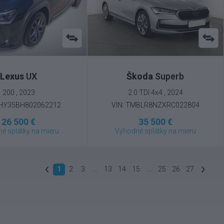
Lexus
UX
Škoda
Superb
200 , 2023
2.0 TDI 4x4 , 2024
THY35BH802062212
VIN: TMBLR8NZXRC022804
26 500 €
35 500 €
é splátky na mieru
Výhodné splátky na mieru
1
2
3
...
13
14
15
...
25
26
27