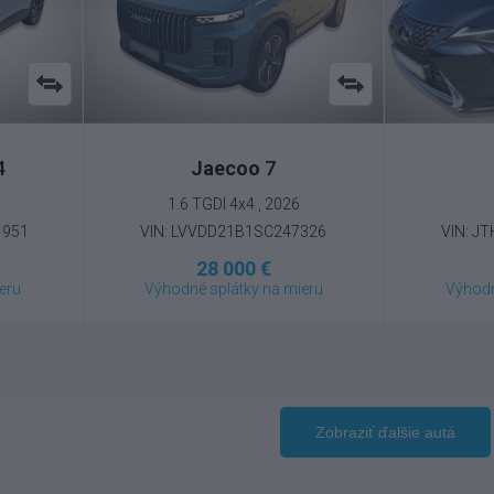
4
Jaecoo
7
4
1.6 TGDI 4x4 , 2026
1951
VIN: LVVDD21B1SC247326
VIN: J
28 000 €
eru
Výhodné splátky na mieru
Výhodn
Zobraziť ďalšie autá