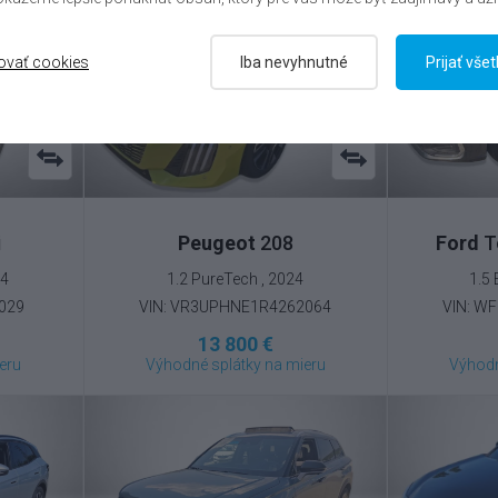
ovať cookies
Iba nevyhnutné
Prijať vše
i
Peugeot
208
Ford
T
24
1.2 PureTech , 2024
1.5
029
VIN: VR3UPHNE1R4262064
VIN: W
13 800 €
eru
Výhodné splátky na mieru
Výhodn