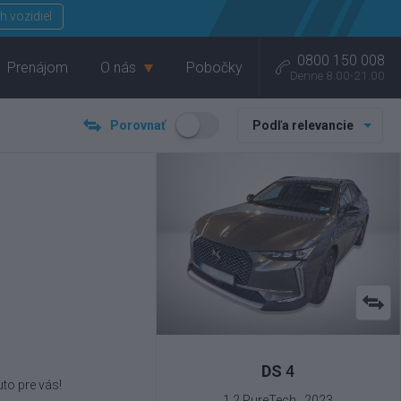
Menu
h vozidiel
0800 150 008
Prenájom
O nás
Pobočky
Denne 8.00-21.00
Porovnať
Podľa relevancie
DS
4
to pre vás!
1.2 PureTech , 2023