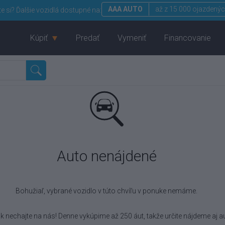
AAA AUTO
až z 15 000 ojazdenýc
te si?
Ďalšie vozidlá dostupné na:
Kúpiť
Predať
Vymeniť
Financovanie
Auto nenájdené
Bohužiaľ, vybrané vozidlo
v túto chvíľu v ponuke nemáme.
k nechajte na nás! Denne vykúpime až 250 áut, takže určite nájdeme aj au