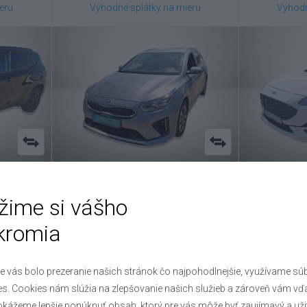
eru
Výhodné splátky na mieru
Výhodn
Kia
Ceed
žime si vášho
1.6 GDI plug-in , 2021
1.5
kromia
1793
VIN: U5YH581AGML011166
VIN: W
16 600 €
eru
Výhodné splátky na mieru
Výhodn
e vás bolo prezeranie našich stránok čo najpohodlnejšie, využívame sú
s. Cookies nám slúžia na zlepšovanie našich služieb a zároveň vám vď
kážeme lepšie ponúknuť obsah, ktorý pre vás môže byť zaujímavý a uži