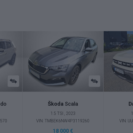
ndo
Škoda
Scala
D
1.5 TSI , 2023
1
0570
VIN: TMBEK6NW4P3119260
VIN: U
18 000 €