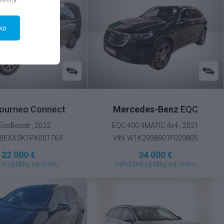
tko
ourneo Connect
Mercedes-Benz
EQC
 EcoBoost , 2022
EQC 400 4MATIC 4x4 , 2021
F0EXXSK1PX001763
VIN: W1K2938901F029805
22 000 €
34 000 €
é splátky na mieru
Výhodné splátky na mieru