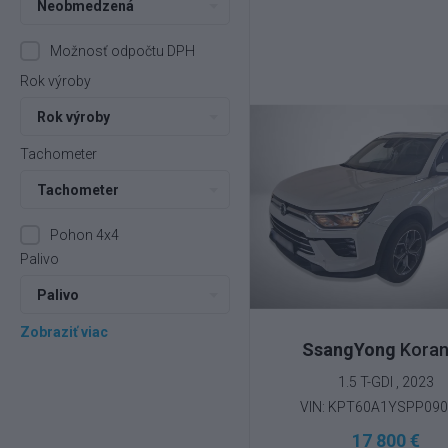
Neobmedzená
Možnosť odpočtu DPH
Rok výroby
Rok výroby
Tachometer
Tachometer
Pohon 4x4
Palivo
Palivo
Zobraziť viac
SsangYong
Kora
1.5 T-GDI , 2023
VIN: KPT60A1YSPP09
17 800 €