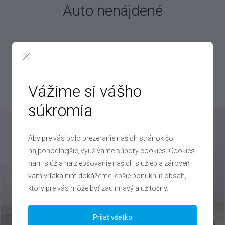
Auto nenájdené
Bohužiaľ, vybrané vozidlo
v túto chvíľu v ponuke nemáme.
Pokojne to však nechajte na nás! Denne vykúpime až 250 áut,
takže určite nájdeme aj auto pre vás!
Vážime si vášho
súkromia
Aby pre vás bolo prezeranie našich stránok čo
najpohodlnejšie, využívame súbory cookies. Cookies
nám slúžia na zlepšovanie našich služieb a zároveň
vám vďaka nim dokážeme lepšie ponúknuť obsah,
ktorý pre vás môže byť zaujímavý a užitočný.
Prijať všetko