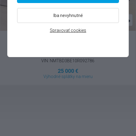
Iba nevyhnutné
Spravovať cookies
Toyota
Corolla
1.8 Hybrid , 2026
VIN: NMTBD3BE10R092786
25 000 €
Výhodné splátky na mieru