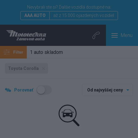
Nevybrali ste si?
Ďalšie vozidlá dostupné na:
AAA AUTO
až z 15 000 ojazdených vozidiel
Menu
1 auto skladom
Filter
Toyota Corolla
Porovnať
Od najvyššej ceny