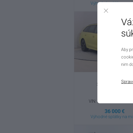
Výhodné splátky na mi
Vá
sú
Aby pr
cookie
nim do
Sprav
Škoda
Octavia
RS 2.0 TSI , 2025
VIN: TMBJV8NX7SY10
36 000 €
Výhodné splátky na mi