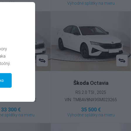
é splátky na mieru
Výhodné splátky na mieru
bory
aka
točný.
tko
oda
Octavia
Škoda
Octavia
2.0 TDI , 2025
RS 2.0 TSI , 2025
MBJJ8NX1SY094352
VIN: TMBAV8NX9SM023265
33 300 €
35 500 €
é splátky na mieru
Výhodné splátky na mieru