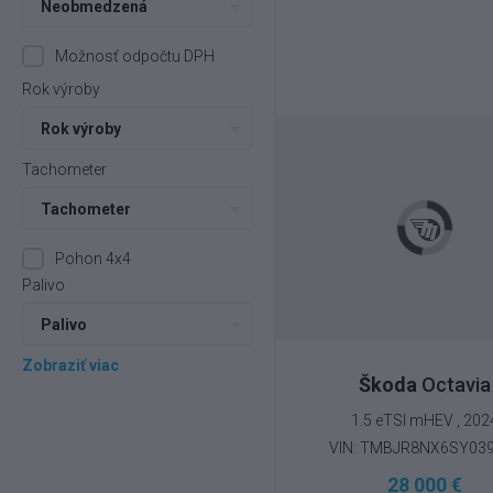
Neobmedzená
Možnosť odpočtu DPH
Rok výroby
Rok výroby
Tachometer
Tachometer
Pohon 4x4
Palivo
Palivo
Zobraziť viac
Škoda
Octavia
1.5 eTSI mHEV , 202
VIN: TMBJR8NX6SY03
28 000 €