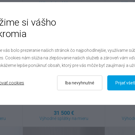
eru
Výhodné splátky na mieru
Výhodn
žime si vášho
kromia
e vás bolo prezeranie našich stránok čo najpohodlnejšie, využívame sú
s. Cookies nám slúžia na zlepšovanie našich služieb a zároveň vám vď
kážeme lepšie ponúknuť obsah, ktorý pre vás môže byť zaujímavý a uži
ovať cookies
Iba nevyhnutné
Prijať vše
Škoda
Octavia
Šk
RS 2.0 TSI , 2023
5679
VIN: TMBAU0NX5PY147666
VIN: T
31 500 €
eru
Výhodné splátky na mieru
Výhodn