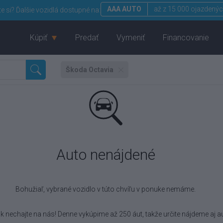
AAA AUTO
až z 15 000 ojazdenýc
te si?
Ďalšie vozidlá dostupné na:
Kúpiť
Predať
Vymeniť
Financovanie
Škoda Octavia
Auto nenájdené
Bohužiaľ, vybrané vozidlo
v túto chvíľu v ponuke nemáme.
k nechajte na nás! Denne vykúpime až 250 áut, takže určite nájdeme aj au