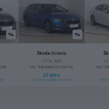
Škoda
Octavia
Šk
1.5 TSI , 2025
1.5
6058
VIN: TMBJR8NX3SY094734
VIN: T
27 500 €
eru
Výhodné splátky na mieru
Výhodn