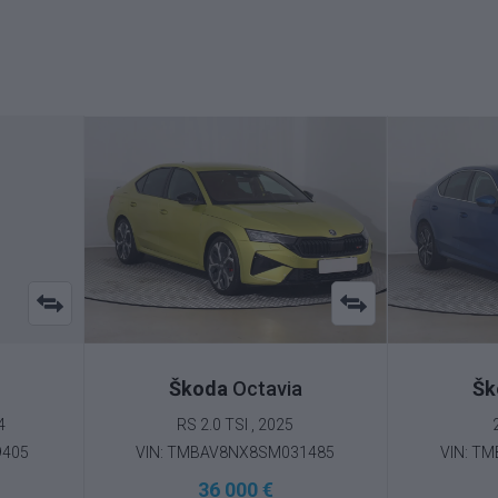
Škoda
Octavia
Šk
4
RS 2.0 TSI , 2025
9405
VIN: TMBAV8NX8SM031485
VIN: T
36 000 €