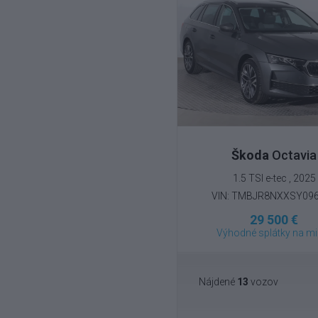
Škoda
Octavia
1.5 TSI e-tec , 2025
VIN: TMBJR8NXXSY09
29 500 €
Výhodné splátky na mi
Nájdené
13
vozov