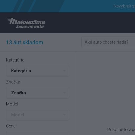
Nevybrali s
13 áut skladom
Kategória
Kategória
Značka
Značka
Model
Model
Cena
Pokojne to vša