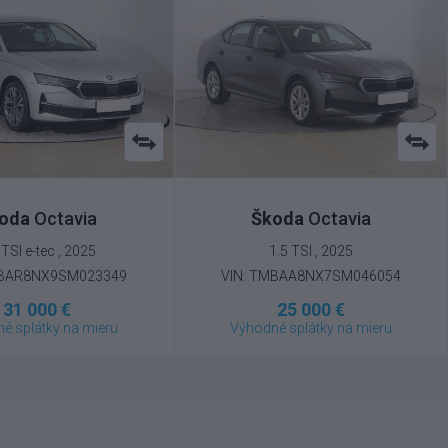
oda
Octavia
Škoda
Octavia
 TSI e-tec , 2025
1.5 TSI , 2025
MBAR8NX9SM023349
VIN: TMBAA8NX7SM046054
31 000 €
25 000 €
é splátky na mieru
Výhodné splátky na mieru