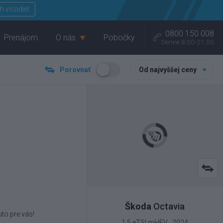
Menu
h vozidiel
0800 150 008
Prenájom
O nás
Pobočky
Denne 8.00-21.00
Porovnať
Od najvyššej ceny
Škoda
Octavia
to pre vás!
1.5 eTSI mHEV , 2024