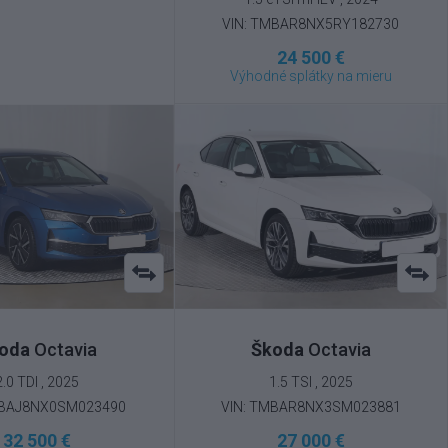
VIN: TMBAR8NX5RY182730
24 500 €
Výhodné splátky na mieru
oda
Octavia
Škoda
Octavia
2.0 TDI , 2025
1.5 TSI , 2025
MBAJ8NX0SM023490
VIN: TMBAR8NX3SM023881
32 500 €
27 000 €