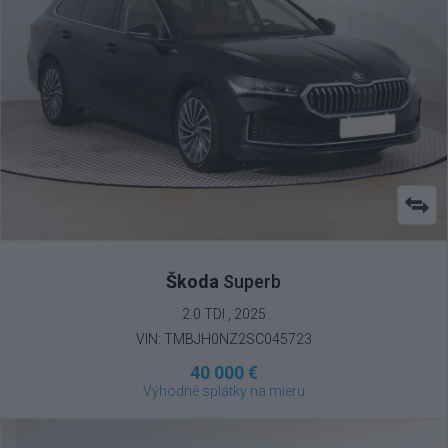
Škoda
Superb
2.0 TDI , 2025
VIN: TMBJH0NZ2SC045723
40 000 €
Výhodné splátky na mieru