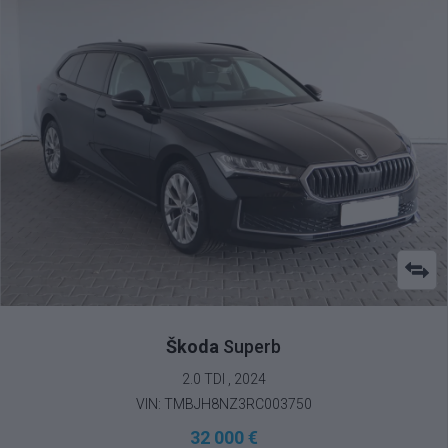
Škoda
Superb
2.0 TDI , 2024
VIN: TMBJH8NZ3RC003750
32 000 €