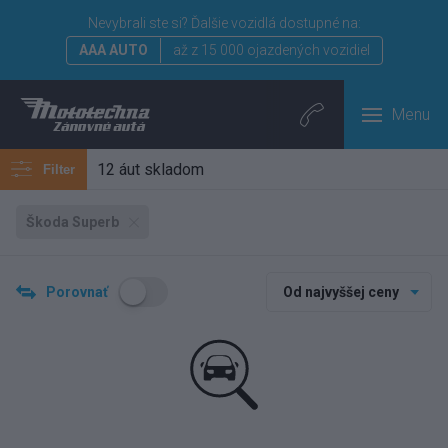
Nevybrali ste si?
Ďalšie vozidlá dostupné na:
AAA AUTO
až z 15 000 ojazdených vozidiel
Menu
12 áut skladom
Filter
Škoda Superb
Porovnať
Od najvyššej ceny