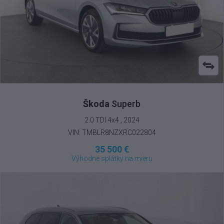
Škoda
Superb
2.0 TDI 4x4 , 2024
VIN: TMBLR8NZXRC022804
35 500 €
Výhodné splátky na mieru