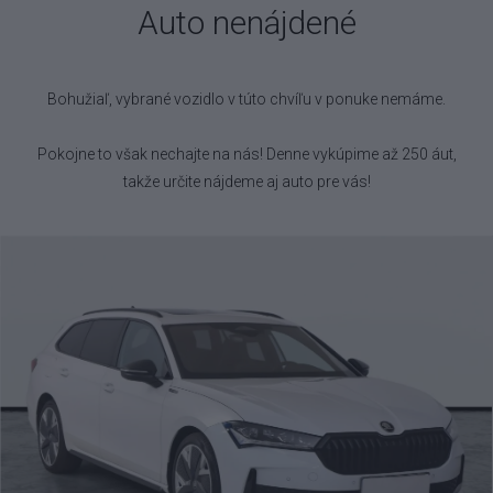
Auto nenájdené
Bohužiaľ, vybrané vozidlo
v túto chvíľu v ponuke nemáme.
Pokojne to však nechajte na nás! Denne vykúpime až 250 áut,
takže určite nájdeme aj auto pre vás!