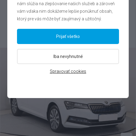
nám slúžia na zlepšovanie našich služieb a zároveň
Škoda
Superb
vám vďaka nim dokážeme lepšie ponúknuť obsah,
2.0 TDI 4x4 , 2024
ktorý pre vás môže byť zaujímavý a užitočný.
VIN: TMBLR8NZ7RC023070
35 500 €
Prijať všetko
Výhodné splátky na mieru
Iba nevyhnutné
Spravovať cookies