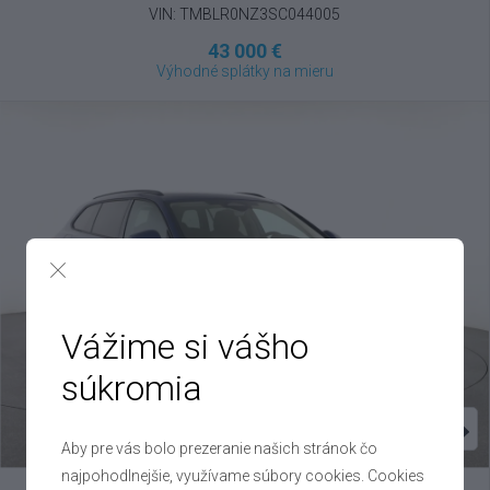
VIN: TMBLR0NZ3SC044005
43 000 €
Výhodné splátky na mieru
Vážime si vášho
súkromia
Aby pre vás bolo prezeranie našich stránok čo
najpohodlnejšie, využívame súbory cookies. Cookies