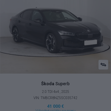
Škoda
Superb
2.0 TDI 4x4 , 2025
VIN: TMBCR8NZ5SC035742
41 000 €
Výhodné splátky na mieru