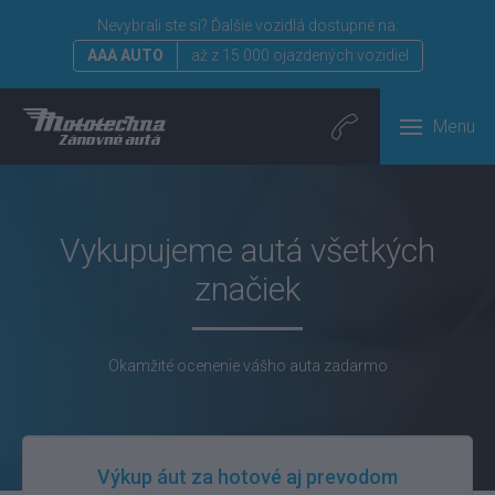
Nevybrali ste si?
Ďalšie vozidlá dostupné na:
AAA AUTO
až z 15 000 ojazdených vozidiel
Menu
Vykupujeme autá všetkých
značiek
Okamžité ocenenie vášho auta zadarmo
Výkup áut za hotové aj prevodom