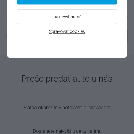
Iba nevyhnutné
Spravovať cookies
Ponúkam firemné auto
Pokračovať
Prečo predať auto u nás
Platba okamžite v hotovosti aj prevodom
Dostanete najvyššiu cenu na trhu