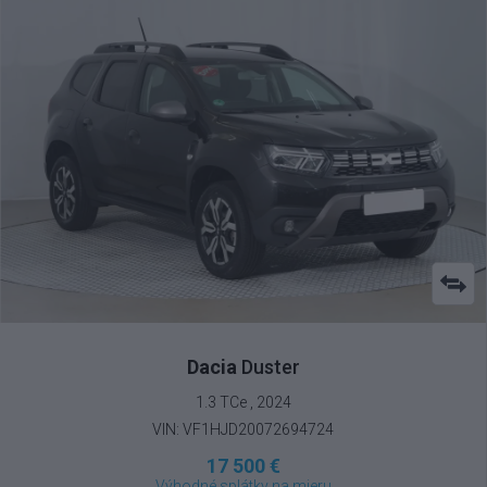
Dacia
Duster
1.3 TCe , 2024
VIN: VF1HJD20072694724
17 500 €
Výhodné splátky na mieru