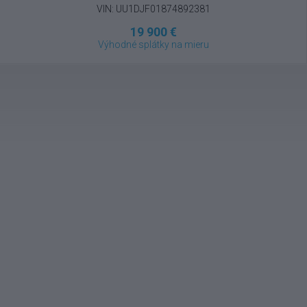
VIN: UU1DJF01874892381
19 900 €
Výhodné splátky na mieru