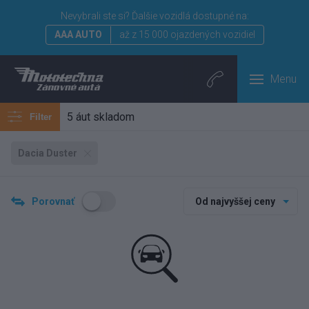
Nevybrali ste si?
Ďalšie vozidlá dostupné na:
AAA AUTO
až z 15 000 ojazdených vozidiel
Menu
5 áut skladom
Filter
Dacia Duster
Porovnať
Od najvyššej ceny