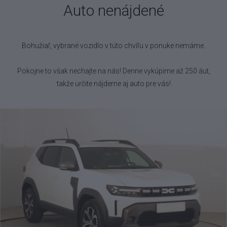
Auto nenájdené
Bohužiaľ, vybrané vozidlo
v túto chvíľu v ponuke nemáme.
Pokojne to však nechajte na nás! Denne vykúpime až 250 áut,
takže určite nájdeme aj auto pre vás!