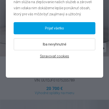
nám slúžia na zlepšovanie našich služieb a zároveň
vám vďaka nim dokážeme lepšie ponúknuť obsah,
ktorý pre vás môže byť zaujímavý a užitočný.
Prijať všetko
Iba nevyhnutné
Spravovať cookies
Dacia
Duster
1.2 TCe , 2025
VIN: UU1DJF01075205789
20 700 €
Výhodné splátky na mieru