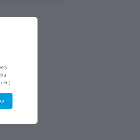
bory
aka
točný.
tko