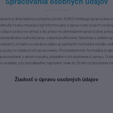
Spracovania osobných údajov
ázach je dnes bežnou súčasťou života. AURES Holdings spracováva oso
 Dotknutá osoba má právo byť informovaný o spracovaní svojich osobný
h údajov, právo na výmaz z da, právo na obmedzenie spracovanie, práv
ividuálneho rozhodovania, vrátane profilovanie. Nesúhlas s ďalším sp
eným), e-mailovou správou alebo aj vyplnením formulára na tejto webov
 osoby vo vzťahu k ich spracovaniu. Prostredníctvom formulára si taki
racovávané, v akom rozsahu, prípadne o ich doplnenie či opravu. O ď
rú uvediete, a to bezodkladne, najneskôr však do 30 dní od doručenia Vaš
Žiadosť o úpravu osobných údajov