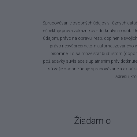
Spracovávanie osobných údajov v rôznych datab
rešpektuje práva zákazníkov - dotknutých osôb.
údajom, právo na opravu, resp. doplnenie svojic
právo nebyť predmetom automatizovaného ind
písomne. To sa môže stať buď listom (doporuč
požiadavky súvisiace s uplatnením práv dotknutej
sú vaše osobné údaje spracovávané a ak sú sp
adresu, kto
Žiadam o