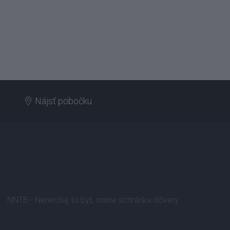
Nájsť pobočku
NNTB - Nenechaj to byť, online schránka dôvery