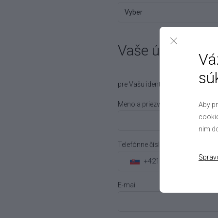
Vaše údaje
Vá
sú
pre Vašu identifikáciu je nutné vy
Meno a priezvisko
Aby pr
cookie
nim do
Telefónne číslo
Sprav
+421
E-mail