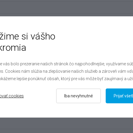
žime si vášho
kromia
plniť aspoň telefón alebo e-mail
e vás bolo prezeranie našich stránok čo najpohodlnejšie, využívame sú
s. Cookies nám slúžia na zlepšovanie našich služieb a zároveň vám vď
kážeme lepšie ponúknuť obsah, ktorý pre vás môže byť zaujímavý a uži
ovať cookies
Iba nevyhnutné
Prijať vše