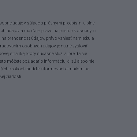
bné údaje v súlade s právnymi predpismi a plne
ch údajov a má ďalej právo na prístup k osobným
o na prenosnosť údajov, právo vzniesť námietku a
racovaním osobných údajov je nutné vysloviť
ej stránke, ktorý súčasne slúži aj pre ďalšie
sto môžete požiadať o informáciu, či sú alebo nie
alších krokoch budete informovaní e-mailom na
ej žiadosti.