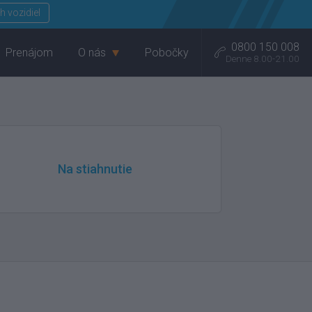
Menu
h vozidiel
0800 150 008
Prenájom
O nás
Pobočky
Denne 8.00-21.00
Na stiahnutie