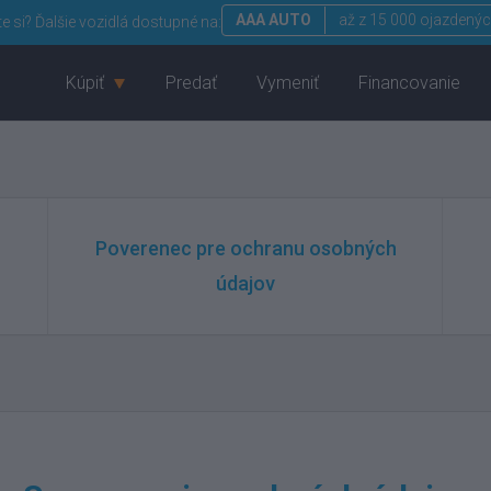
AAA AUTO
až z 15 000 ojazdenýc
te si?
Ďalšie vozidlá dostupné na:
Kúpiť
Predať
Vymeniť
Financovanie
Poverenec pre ochranu osobných
údajov