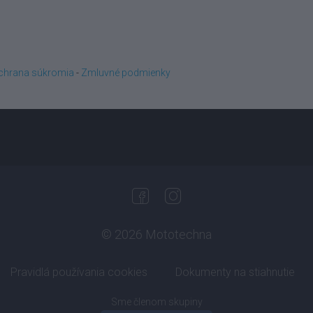
chrana súkromia
-
Zmluvné podmienky
© 2026 Mototechna
Pravidlá používania cookies
Dokumenty na stiahnutie
Sme členom skupiny