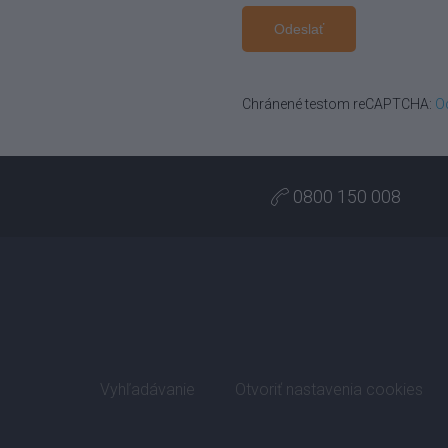
Odeslať
Chránené testom reCAPTCHA:
O
0800 150 008
Vyhľadávanie
Otvoriť nastavenia cookies