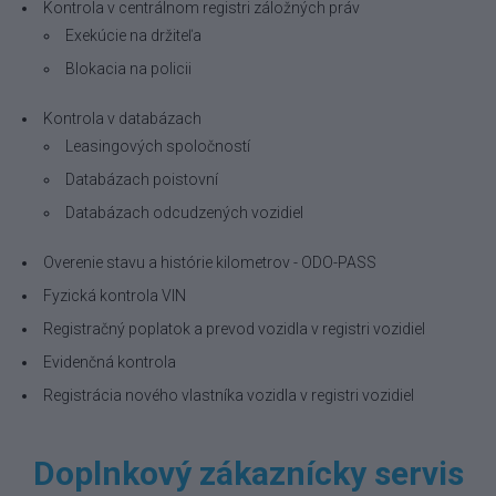
Kontrola v centrálnom registri záložných práv
Exekúcie na držiteľa
Blokacia na policii
Kontrola v databázach
Leasingových spoločností
Databázach poistovní
Databázach odcudzených vozidiel
Overenie stavu a histórie kilometrov - ODO-PASS
Fyzická kontrola VIN
Registračný poplatok a prevod vozidla v registri vozidiel
Evidenčná kontrola
Registrácia nového vlastníka vozidla v registri vozidiel
Doplnkový zákaznícky servis