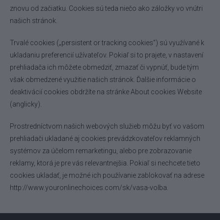
znovu od začiatku. Cookies sú teda niečo ako záložky vo vnútri
našich stránok.
Trvalé cookies („persistent or tracking cookies”) sú využívané k
ukladaniu preferencií užívateľov. Pokiaľ si to prajete, v nastavení
prehliadača ich môžete obmedziť, zmazať či vypnúť, bude tým
však obmedzené využitie našich stránok. Ďalšie informácie o
deaktivácií cookies obdržíte na stránke
About cookies Website
(anglicky).
Prostredníctvom našich webových služieb môžu byť vo vašom
prehliadači ukladané aj cookies prevádzkovateľov reklamných
systémov za účelom remarketingu, alebo pre zobrazovanie
reklamy, ktorá je pre vás relevantnejšia. Pokiaľ si nechcete tieto
cookies ukladať, je možné ich používanie zablokovať na adrese
http://www.youronlinechoices.com/sk/vasa-volba
.