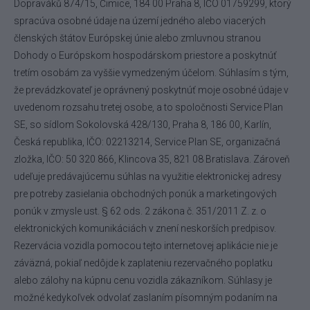
Dopraváků 874/15, Čimice, 184 00 Praha 8, IČO 01759299, ktorý
spracúva osobné údaje na území jedného alebo viacerých
členských štátov Európskej únie alebo zmluvnou stranou
Dohody o Európskom hospodárskom priestore a poskytnúť
tretím osobám za vyššie vymedzeným účelom. Súhlasím s tým,
že prevádzkovateľ je oprávnený poskytnúť moje osobné údaje v
uvedenom rozsahu tretej osobe, a to spoločnosti Service Plan
SE, so sídlom Sokolovská 428/130, Praha 8, 186 00, Karlín,
Česká republika, IČO: 02213214, Service Plan SE, organizačná
zložka, IČO: 50 320 866, Klincova 35, 821 08 Bratislava. Zároveň
udeľuje predávajúcemu súhlas na využitie elektronickej adresy
pre potreby zasielania obchodných ponúk a marketingových
ponúk v zmysle ust. § 62 ods. 2 zákona č. 351/2011 Z. z. o
elektronických komunikáciách v znení neskorších predpisov.
Rezervácia vozidla pomocou tejto internetovej aplikácie nie je
záväzná, pokiaľ nedôjde k zaplateniu rezervačného poplatku
alebo zálohy na kúpnu cenu vozidla zákazníkom. Súhlasy je
možné kedykoľvek odvolať zaslaním písomným podaním na