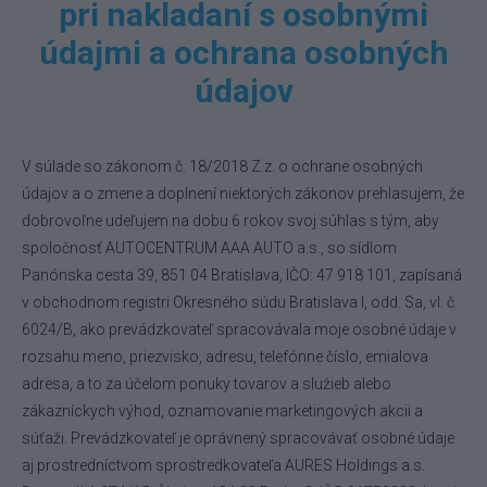
pri nakladaní s osobnými
údajmi a ochrana osobných
údajov
V súlade so zákonom č. 18/2018 Z.z. o ochrane osobných
údajov a o zmene a doplnení niektorých zákonov prehlasujem, že
dobrovoľne udeľujem na dobu 6 rokov svoj súhlas s tým, aby
spoločnosť AUTOCENTRUM AAA AUTO a.s., so sídlom
Panónska cesta 39, 851 04 Bratislava, IČO: 47 918 101, zapísaná
v obchodnom registri Okresného súdu Bratislava I, odd. Sa, vl. č.
6024/B, ako prevádzkovateľ spracovávala moje osobné údaje v
rozsahu meno, priezvisko, adresu, telefónne číslo, emialova
adresa, a to za účelom ponuky tovarov a služieb alebo
zákazníckych výhod, oznamovanie marketingových akcii a
súťaži. Prevádzkovateľ je oprávnený spracovávať osobné údaje
aj prostredníctvom sprostredkovateľa AURES Holdings a.s.