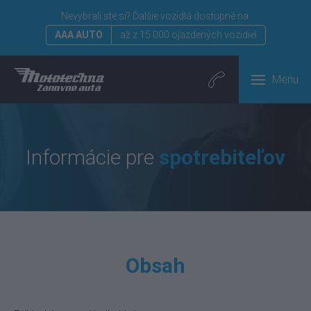
Nevybrali ste si?
Ďalšie vozidlá dostupné na:
AAA AUTO
až z 15 000 ojazdených vozidiel
Menu
Informácie pre
spotrebiteľov
Obsah