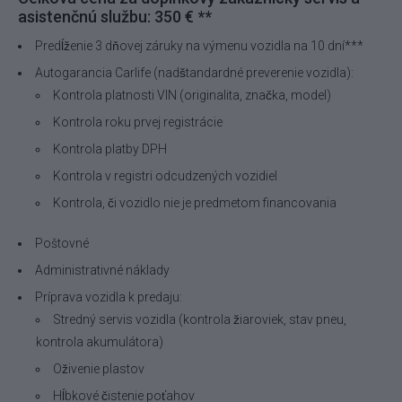
asistenčnú službu: 350 € **
Predĺženie 3 dňovej záruky na výmenu vozidla na 10 dní***
Autogarancia Carlife (nadštandardné preverenie vozidla):
Kontrola platnosti VIN (originalita, značka, model)
Kontrola roku prvej registrácie
Kontrola platby DPH
Kontrola v registri odcudzených vozidiel
Kontrola, či vozidlo nie je predmetom financovania
Poštovné
Administrativné náklady
Príprava vozidla k predaju:
Stredný servis vozidla (kontrola žiaroviek, stav pneu,
kontrola akumulátora)
Oživenie plastov
Hĺbkové čistenie poťahov