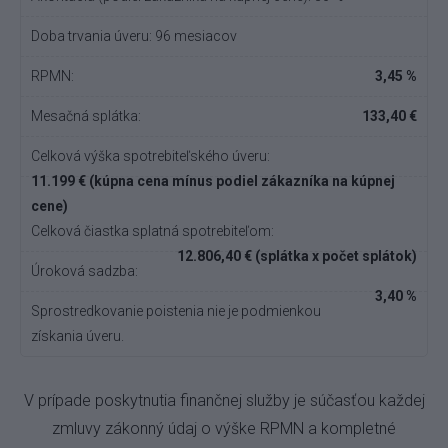
Doba trvania úveru: 96 mesiacov
RPMN:
3,45 %
Mesačná splátka:
133,40 €
Celková výška spotrebiteľského úveru:
11.199 € (kúpna cena mínus podiel zákazníka na kúpnej
cene)
Celková čiastka splatná spotrebiteľom:
12.806,40 € (splátka x počet splátok)
Úroková sadzba:
3,40 %
Sprostredkovanie poistenia nie je podmienkou
získania úveru.
V prípade poskytnutia finančnej služby je súčasťou každej
zmluvy zákonný údaj o výške RPMN a kompletné