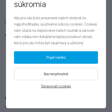
súkromia
Preventívna kontrola kvapalín, ich stavu a kvality
Kontrola prevádzkových kvapalín
Aby pre vás bolo prezeranie našich stránok čo
Cena: 49 €
najpohodlnejšie, využívame súbory cookies. Cookies
nám slúžia na zlepšovanie našich služieb a zároveň
ASISTENČNÁ SLUŽBA Key Protect+
vám vďaka nim dokážeme lepšie ponúknuť obsah,
DEFEND Key Assistance+ na 12 mesiacov s lokalizačným
ktorý pre vás môže byť zaujímavý a užitočný.
čipom
Cena: 450 € *
Prijať všetko
Doplnkový zákaznícky servis
Iba nevyhnutné
pri výkupe vozidiel do 4 000 €
Spravovať cookies
Cena servisu u vozidel do 4 000 €: 79 €
Preverenie právneho povodu vozidla SK