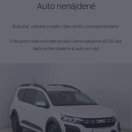
Auto nenájdené
Bohužiaľ, vybrané vozidlo
v túto chvíľu v ponuke nemáme.
Pokojne to však nechajte na nás! Denne vykúpime až 250 áut,
takže určite nájdeme aj auto pre vás!