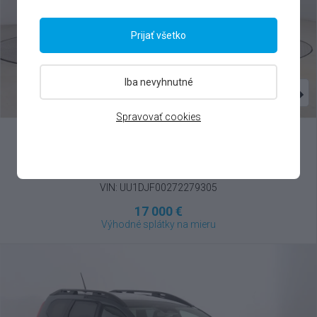
Prijať všetko
Iba nevyhnutné
Spravovať cookies
Dacia
Jogger
1.0 TCe LPG , 2024
VIN: UU1DJF00272279305
17 000 €
Výhodné splátky na mieru