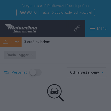
Nevybrali ste si?
Ďalšie vozidlá dostupné na:
AAA AUTO
až z 15 000 ojazdených vozidiel
Menu
3 autá skladom
Filter
Dacia Jogger
Porovnať
Od najvyššej ceny