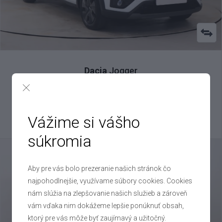
Dacia
Jogger
1.0 TCe , 2025
VIN: UU1DJF00374411217
16 000 €
Vážime si vášho
Výhodné splátky na mieru
súkromia
Aby pre vás bolo prezeranie našich stránok čo
najpohodlnejšie, využívame súbory cookies. Cookies
nám slúžia na zlepšovanie našich služieb a zároveň
vám vďaka nim dokážeme lepšie ponúknuť obsah,
ktorý pre vás môže byť zaujímavý a užitočný.