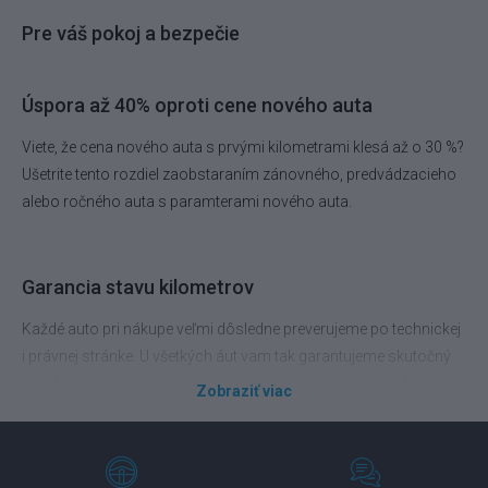
Pre váš pokoj a bezpečie
Úspora až 40% oproti cene nového auta
Viete, že cena nového auta s prvými kilometrami klesá až o 30 %?
Ušetrite tento rozdiel zaobstaraním zánovného, predvádzacieho
alebo ročného auta s paramterami nového auta.
Garancia stavu kilometrov
Každé auto pri nákupe veľmi dôsledne preverujeme po technickej
i právnej stránke. U všetkých áut vam tak garantujeme skutočný
stav kilometrov a poskytujeme tiež doživotnú záruku na legálny
Zobraziť viac
pôvod vozidla.