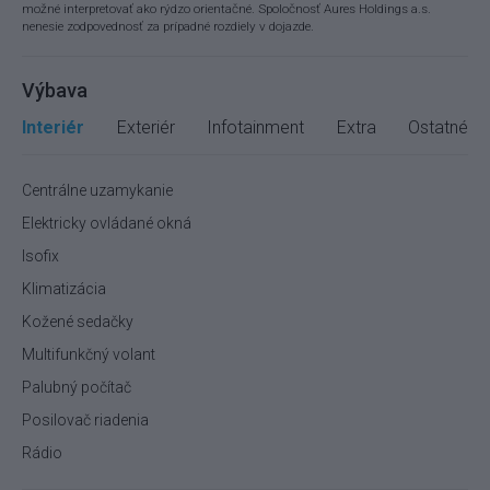
možné interpretovať ako rýdzo orientačné. Spoločnosť Aures Holdings a.s.
nenesie zodpovednosť za prípadné rozdiely v dojazde.
Výbava
Interiér
Exteriér
Infotainment
Extra
Ostatné
Centrálne uzamykanie
Elektricky ovládané okná
Isofix
Klimatizácia
Kožené sedačky
Multifunkčný volant
Palubný počítač
Posilovač riadenia
Rádio