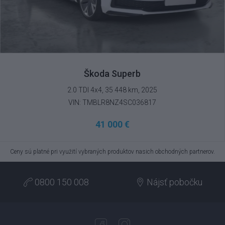
Škoda Superb
2.0 TDI 4x4, 35 448 km, 2025
VIN: TMBLR8NZ4SC036817
41 000 €
Ceny sú platné pri využití vybraných produktov nasich obchodných partnerov.
0800 150 008
Nájsť pobočku