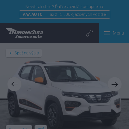
Nevybrali ste si?
Ďalšie vozidlá dostupné na:
AAA AUTO
až z 15 000 ojazdených vozidiel
Menu
Späť na výpis