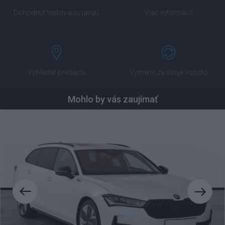
Výhodné financovanie na mieru
Dohodnúť testovaciu jazdu
Viac informácií
Presadnite do vozidla vyššej triedy ešte dnes. Pripravíme vám
financovanie podľa vášho rozpočtu. Porovnáme vám tiež
povinné zmluvné poistenie alebo havarijné poistenie od
popredných poisťovní.
Vyhľadať predajcu
Vymeniť za svoje vozidlo
Mohlo by vás zaujímať
Komfortná výmena auta
Užite si radosť z nového auta a starosti so starým nechajte na
nás. Ponížime vám obstarávaciu cenu nového auta a
prevezmeme všetky právne záruky.