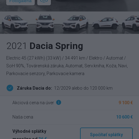
Fotogaléria
2021
Dacia Spring
Electric 45 (27 kWh) (33 kW) / 34 491 km / Elektro / Automat /
SoH 90%, Továrenská záruka, Automat, Serv.kniha, Koža, Navi,
Parkovacie senzory, Parkovacie kamera
Záruka Dacia do:
12/2029 alebo do 120 000 km
Akciová cena na úver
9 100 €
Naša cena
10 600 €
Výhodné splátky
Spočítať splátky
mesačne od
36 €