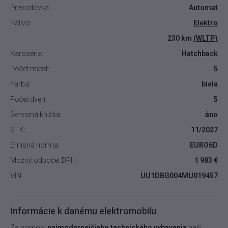
Prevodovka:
Automat
Palivo:
Elektro
:
230 km
(WLTP)
Karoséria:
Hatchback
Počet miest:
5
Farba:
biela
Počet dverí:
5
Servisná knižka:
áno
STK:
11/2027
Emisná norma:
EURO6D
Možný odpočet DPH:
1 983 €
VIN:
UU1DBG004MU019457
Informácie k danému elektromobilu
Za pomoci
najmodernejšieho technického vybavenia
naši