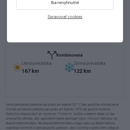
Iba nevyhnutné
230 km
149 km
Spravovať cookies
Diaľnice
Letná prevádzka
Zimná prevádzka
131 km
99 km
Kombinovaná
Letná prevádzka
Zimná prevádzka
167 km
122 km
Letná prevádzka predstavuje jazdu pri teplote 23 ° C bez použitia klimatizácie.
Zimná prevádzka predstavuje jazdu pri teplote -10°C pri použití kúrenia.
Diaľničný dojazd platí pri rýchlosti 110 km/h. Vyššie uvedené údaje sú iba
orientačné odhady, aby spotrebiteľ lepšie pochopil vplyv rôznych faktorov na
dojazd elektromobilu. Na dojazd elektromobilu majú vplyv aj ďalšie faktory,
napríklad rýchlosť a spôsob jazdy, počasie, stav vozovky a preto tieto údaje je