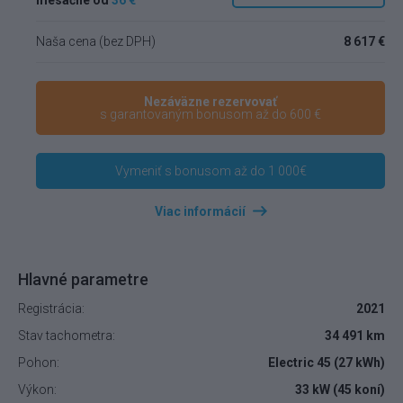
Naša cena (bez DPH)
8 617 €
Nezáväzne rezervovať
s garantovaným bonusom až do 600 €
Vymeniť s bonusom až do 1 000€
Viac informácií
Hlavné parametre
Registrácia:
2021
Stav tachometra:
34 491 km
Pohon:
Electric 45 (27 kWh)
Výkon:
33 kW (45 koní)