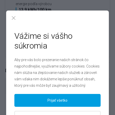
energie podľa výrobcu
13.9 kWh/100 km
(WLTP)
Vážime si vášho
Doba nabíjania
Domáce
Verejné AC
(230V)
( kW)
h
h
súkromia
Aby pre vás bolo prezeranie našich stránok čo
najpohodlnejšie, využívame súbory cookies. Cookies
Dojazd eletromobilov podľa určitých podmienok
nám slúžia na zlepšovanie našich služieb a zároveň
vám vďaka nim dokážeme lepšie ponúknuť obsah,
ktorý pre vás môže byť zaujímavý a užitočný.
230 km
(WLTP)
Prijať všetko
V meste
Letná prevádzka
Zimná prevádzka