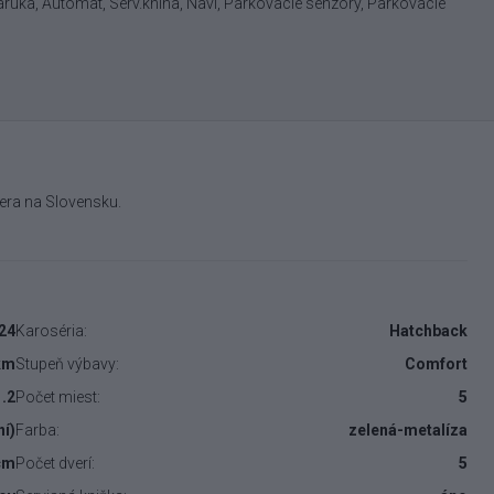
áruka, Automat, Serv.kniha, Navi, Parkovacie senzory, Parkovacie
era na Slovensku.
24
Karoséria:
Hatchback
km
Stupeň výbavy:
Comfort
1.2
Počet miest:
5
ní)
Farba:
zelená-metalíza
cm
Počet dverí:
5