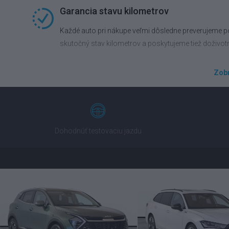
Garancia stavu kilometrov
Každé auto pri nákupe veľmi dôsledne preverujeme po
skutočný stav kilometrov a poskytujeme tiež doživot
Zobr
Výhodné financovanie na mieru
Presadnite do vozidla vyššej triedy ešte dnes. Prip
povinné zmluvné poistenie alebo havarijné poistenie
Dohodnúť testovaciu jazdu
Komfortná výmena auta
Užite si radosť z nového auta a starosti so starým 
prevezmeme všetky právne záruky.