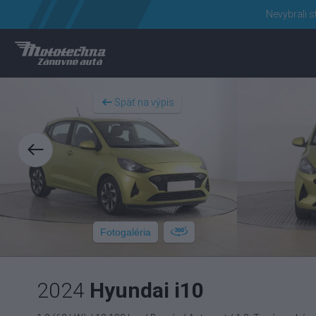
Nevybrali s
Späť na výpis
Fotogaléria
2024
Hyundai i10