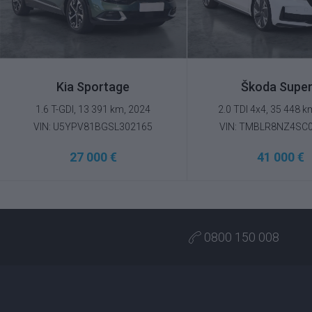
Kia Sportage
Škoda Supe
1.6 T-GDI, 13 391 km, 2024
2.0 TDI 4x4, 35 448 k
VIN: U5YPV81BGSL302165
VIN: TMBLR8NZ4SC
27 000 €
41 000 €
0800 150 008