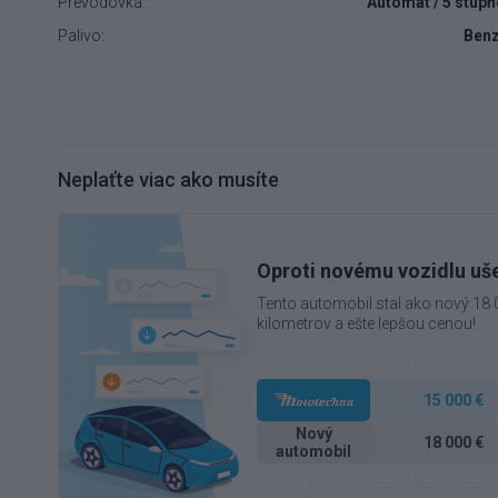
Prevodovka:
Automat / 5 stup
Palivo:
Benz
Neplaťte viac ako musíte
Oproti novému vozidlu uše
Tento automobil stal ako nový 18
kilometrov a ešte lepšou cenou!
15 000 €
Nový
18 000 €
automobil