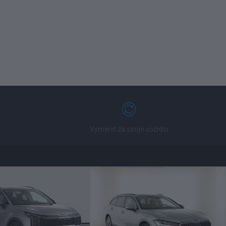
Vymeniť za svoje vozidlo