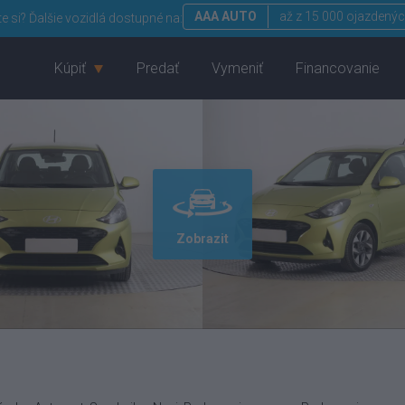
AAA AUTO
až z 15 000 ojazdenýc
te si?
Ďalšie vozidlá dostupné na:
Kúpiť
Predať
Vymeniť
Financovanie
Zobrazit