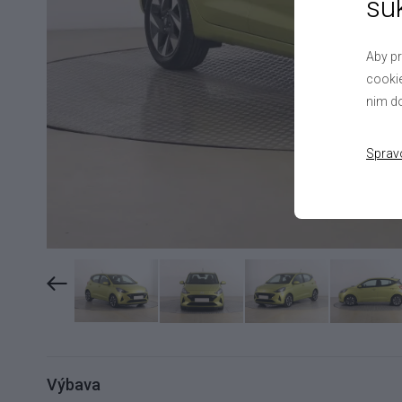
sú
Aby pr
cookie
nim do
Sprav
Výbava