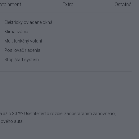
fotainment
Extra
Ostatné
Elektricky ovládané okná
Klimatizácia
Multifunkčný volant
Posilovač riadenia
Stop štart systém
á až o 30 %? Ušetrite tento rozdiel zaobstaraním zánovného,
nového auta.