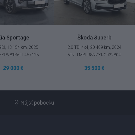
Kia Sportage
Škoda Superb
GDI, 13 154 km, 2025
2.0 TDI 4x4, 20 409 km, 2024
U5YPV81B6TL457125
VIN: TMBLR8NZXRC022804
29 000 €
35 500 €
Nájsť pobočku