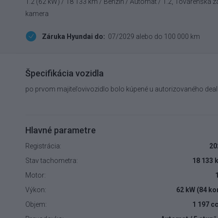
1.2 (62 kW) / 18 133 km / Benzín / Automat / 1.2, Továrenská z
kamera
Záruka Hyundai do:
07/2029 alebo do 100 000 km
Špecifikácia vozidla
po prvom majiteľovivozidlo bolo kúpené u autorizovaného deal
Hlavné parametre
Registrácia:
20
Stav tachometra:
18 133 
Motor:
Výkon:
62 kW (84 ko
Objem:
1 197 c