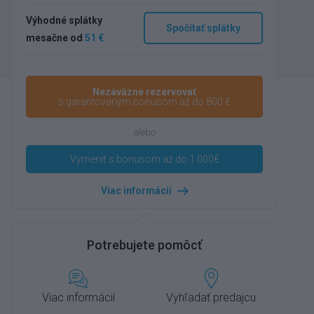
Výhodné splátky
Spočítať splátky
mesačne od
51 €
Nezáväzne rezervovať
s garantovaným bonusom až do 800 €
alebo
Vymeniť s bonusom až do 1 000€
Viac informácií
Potrebujete pomôcť
Viac informácií
Vyhľadať predajcu