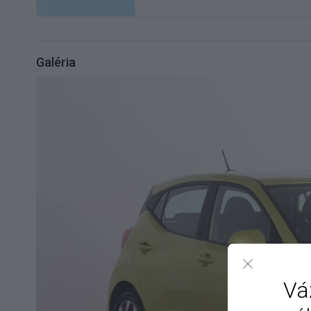
Galéria
Vá