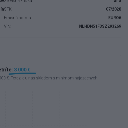
ňov
Servisná knižka:
áno
ín
STK:
07/2028
Emisná norma:
EURO6
VIN:
NLHDN51F3SZ293269
tríte:
3 000 €
 000 €. Teraz je u nás skladom s minimom najazdených