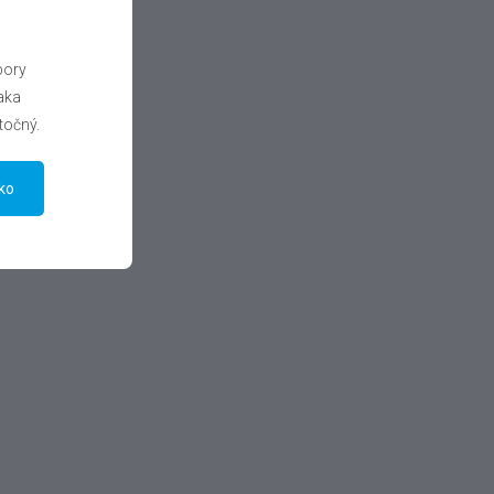
bory
aka
točný.
tko