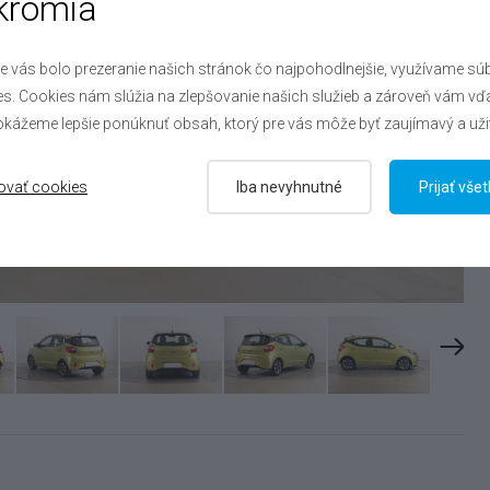
kromia
e vás bolo prezeranie našich stránok čo najpohodlnejšie, využívame sú
s. Cookies nám slúžia na zlepšovanie našich služieb a zároveň vám vď
kážeme lepšie ponúknuť obsah, ktorý pre vás môže byť zaujímavý a uži
ovať cookies
Iba nevyhnutné
Prijať vše