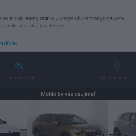
 technickej i právnej stránke. U všetkých áut vam tak garantujeme
nú záruku na legálny pôvod vozidla.
aziť viac
ravíme vám financovanie podľa vášho rozpočtu. Porovnáme vám tiež
 od popredných poisťovní.
Viac informácií
Vyhľadať predajcu
Mohlo by vás zaujímať
nechajte na nás. Ponížime vám obstarávaciu cenu nového auta a