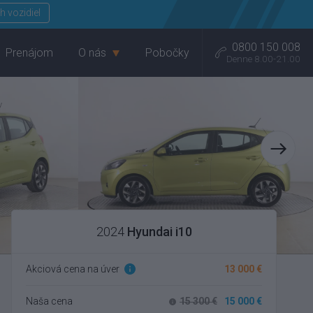
Menu
h vozidiel
0800 150 008
Prenájom
O nás
Pobočky
Denne 8.00-21.00
2024
Hyundai i10
Akciová cena na úver
13 000 €
Naša cena
15 300 €
15 000 €