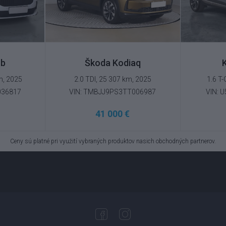
rb
Škoda Kodiaq
m, 2025
2.0 TDI, 25 307 km, 2025
1.6 T-
036817
VIN: TMBJJ9PS3TT006987
VIN: 
41 000 €
Ceny sú platné pri využití vybraných produktov nasich obchodných partnerov.