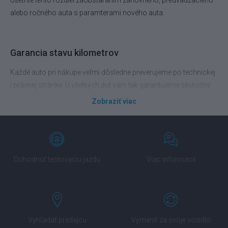
alebo ročného auta s paramterami nového auta.
Garancia stavu kilometrov
Každé auto pri nákupe veľmi dôsledne preverujeme po technickej
i právnej stránke. U všetkých áut vam tak garantujeme skutočný
stav kilometrov a poskytujeme tiež doživotnú záruku na legálny
Zobraziť viac
pôvod vozidla.
Výhodné financovanie na mieru
Dohodnúť testovaciu jazdu
Viac informácií
Presadnite do vozidla vyššej triedy ešte dnes. Pripravíme vám
financovanie podľa vášho rozpočtu. Porovnáme vám tiež
povinné zmluvné poistenie alebo havarijné poistenie od
popredných poisťovní.
Vyhľadať predajcu
Vymeniť za svoje vozidlo