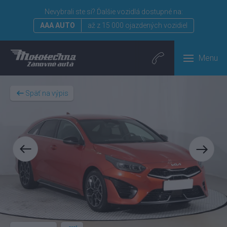
Nevybrali ste si?
Ďalšie vozidlá dostupné na:
AAA AUTO
až z 15 000 ojazdených vozidiel
Menu
Späť na výpis