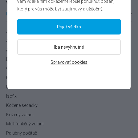
vám vďaka nim dokážeme lepšie ponúknuť obsah,
Výbava
ktorý pre vás môže byť zaujímavý a užitočný.
Interiér
Exteriér
Infotainment
Extra
Ostatné
Prijať všetko
Adaptivný tempomat
Alcantarové sedačky
Iba nevyhnutné
Automatická klimatizácia
Bezkľúčové štartovanie
Spravovať cookies
Centrálne uzamykanie
Elektrická ručná brzda
Elektricky ovládané okná
Isofix
Kožené sedačky
Kožený volant
Multifunkčný volant
Palubný počítač