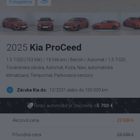
Fotogaléria
2025
Kia ProCeed
1.5 T-GDI (103 kW) / 19 546 km / Benzín / Automat / 1.5 T-GDI,
Továrenská záruka, Automat, Koža, Navi, automatická
klimatizace, Tempomat, Parkovacie senzory
Záruka Kia do:
12/2031 alebo do 150 000 km
Tento automobil je zlacnený o
5 700 €
Akciová cena
23 500 €
Pôvodná cena
29 200 €