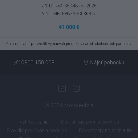
2.0 TDI 4x4, 35 448 km, 2025
VIN: TMBLR8NZ4SC036817
41 000 €
Ceny sú platné pri využití vybraných produktov nasich obchodných partnerov.
0800 150 008
Nájsť pobočku
© 2026 Mototechna
Vyhľadávanie
Otvoriť nastavenia cookies
Pravidlá používania cookies
Dokumenty na stiahnutie