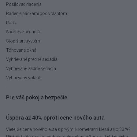
Posilovač riadenia
Radenie páčkami pod volantom
Rádio
Športové sedadlá
Stop štart systém
Tónované okná
Vyhrievané predné sedadlá
Vyhrievané zadné sedadlá
Vyhrievaný volant
Pre váš pokoj a bezpečie
Úspora až 40% oproti cene nového auta
Viete, že cena nového auta s prvými kilometrami klesá až o 30 %?
Ušetrite tento rozdiel zaobstaraním zánovného, predvádzacieho