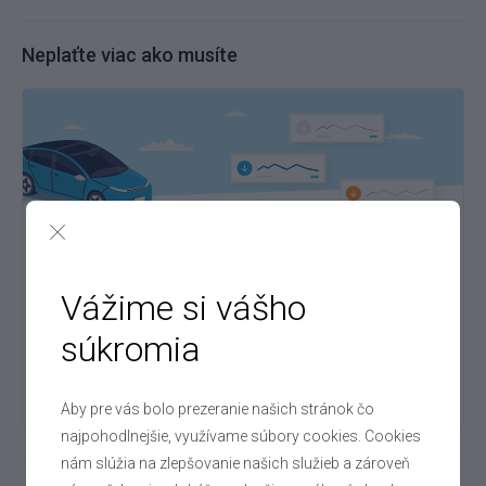
Neplaťte viac ako musíte
Oproti novému vozidlu ušetríte:
8 270 €
Tento automobil stal ako nový 31 770 €. Teraz je u nás skladom s
minimom najazdených kilometrov a ešte lepšou cenou!
Vážime si vášho
súkromia
23 500 €
Nový
31 770 €
automobil
Aby pre vás bolo prezeranie našich stránok čo
najpohodlnejšie, využívame súbory cookies. Cookies
nám slúžia na zlepšovanie našich služieb a zároveň