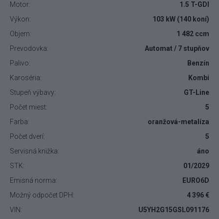
Motor:
1.5 T-GDI
Výkon:
103 kW (140 koní)
Objem:
1 482 ccm
Prevodovka:
Automat / 7 stupňov
Palivo:
Benzín
Karoséria:
Kombi
Stupeň výbavy:
GT-Line
Počet miest:
5
Farba:
oranžová-metalíza
Počet dverí:
5
Servisná knižka:
áno
STK:
01/2029
Emisná norma:
EURO6D
Možný odpočet DPH:
4 396 €
VIN:
U5YH2G15GSL091176