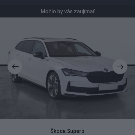
Mohlo by vás zaujímať
Komfortná výmena auta
Užite si radosť z nového auta a starosti so starým nechajte na
nás. Ponížime vám obstarávaciu cenu nového auta a
prevezmeme všetky právne záruky.
Škoda Superb