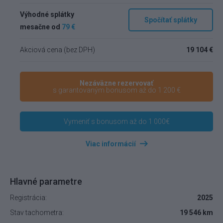
Výhodné splátky
Spočítať splátky
mesačne od
79 €
Akciová cena (bez DPH)
19 104 €
Nezáväzne rezervovať
s garantovaným bonusom až do 1 200 €
Vymeniť s bonusom až do 1 000€
Viac informácií
Hlavné parametre
Registrácia:
2025
Stav tachometra:
19 546 km