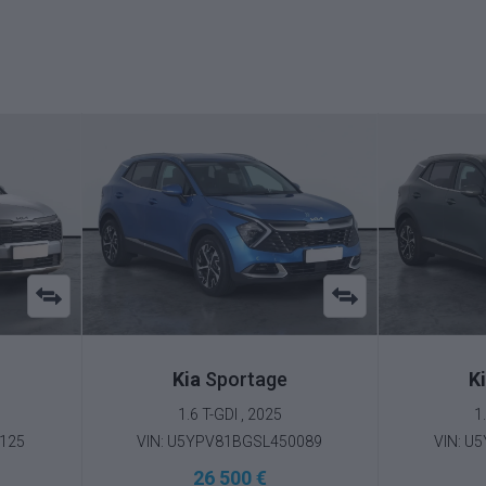
Kia
Sportage
K
1.6 T-GDI , 2025
1
125
VIN: U5YPV81BGSL450089
VIN: U
26 500 €