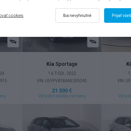
ovať cookies
Iba nevyhnutné
Prijať vše
Kia
Sportage
K
024
1.6 T-GDI , 2022
1
4915
VIN: U5YPV81BANL005245
VIN: U
21 500 €
eru
Výhodné splátky na mieru
Výhodn