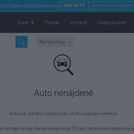
AAA AUTO
až z 15 000 ojazdenýc
te si?
Ďalšie vozidlá dostupné na:
Kúpiť
Predať
Vymeniť
Financovanie
Kia Sportage
Auto nenájdené
Bohužiaľ, vybrané vozidlo
v túto chvíľu v ponuke nemáme.
k nechajte na nás! Denne vykúpime až 250 áut, takže určite nájdeme aj au