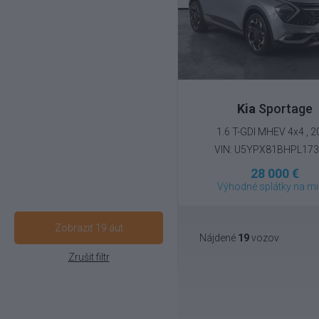
Kia
Sportage
1.6 T-GDI MHEV 4x4 , 
VIN: U5YPX81BHPL17
28 000 €
Výhodné splátky na mi
Zobraziť 19 áut
Nájdené
19
vozov
Zrušit filtr