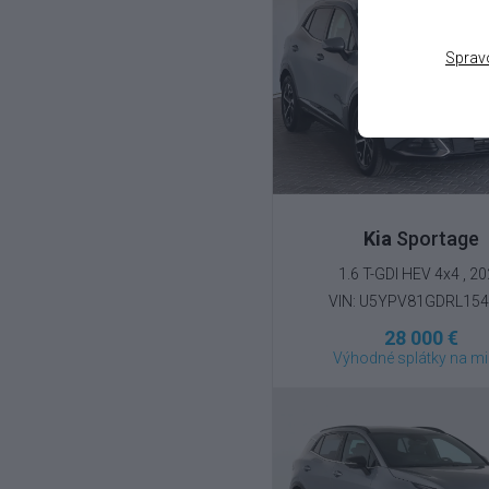
Sprav
Kia
Sportage
1.6 T-GDI HEV 4x4 , 2
VIN: U5YPV81GDRL15
28 000 €
Výhodné splátky na mi