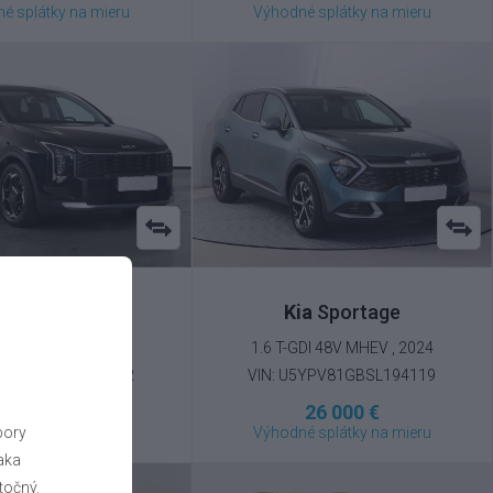
é splátky na mieru
Výhodné splátky na mieru
ia
Sportage
Kia
Sportage
.6 T-GDI , 2025
1.6 T-GDI 48V MHEV , 2024
5YPV81B7TL470692
VIN: U5YPV81GBSL194119
29 000 €
26 000 €
bory
é splátky na mieru
Výhodné splátky na mieru
aka
točný.