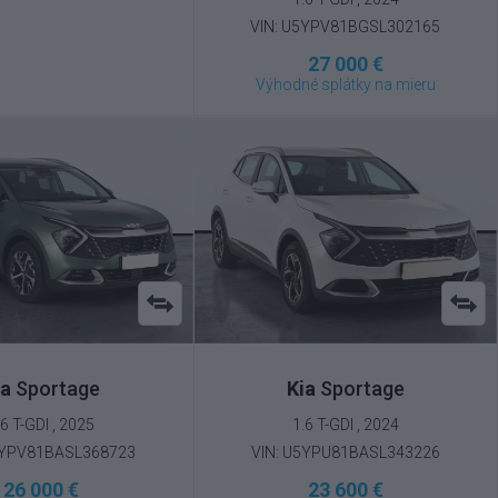
VIN: U5YPV81BGSL302165
27 000 €
Výhodné splátky na mieru
ia
Sportage
Kia
Sportage
.6 T-GDI , 2025
1.6 T-GDI , 2024
5YPV81BASL368723
VIN: U5YPU81BASL343226
26 000 €
23 600 €