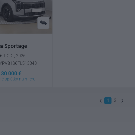
ia
Sportage
.6 T-GDI , 2026
5YPV81B6TL513340
30 000 €
é splátky na mieru
1
2