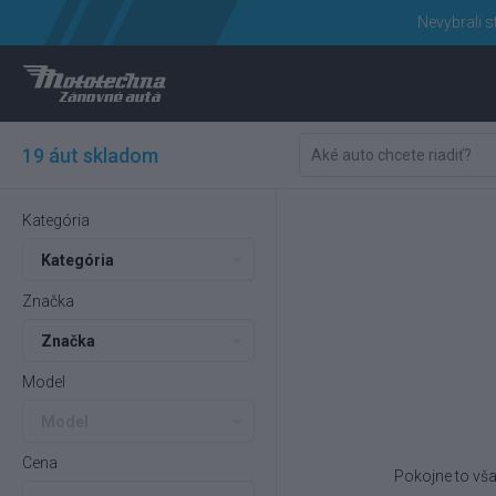
Nevybrali s
19 áut skladom
Kategória
Kategória
Značka
Značka
Model
Model
Cena
Pokojne to vša