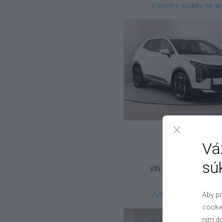
Výhodné splátky na mi
Kia
Sportage
Vá
1.6 T-GDI , 2025
sú
VIN: U5YPV81B0TL489
30 000 €
Aby pr
Výhodné splátky na mi
cookie
nim do