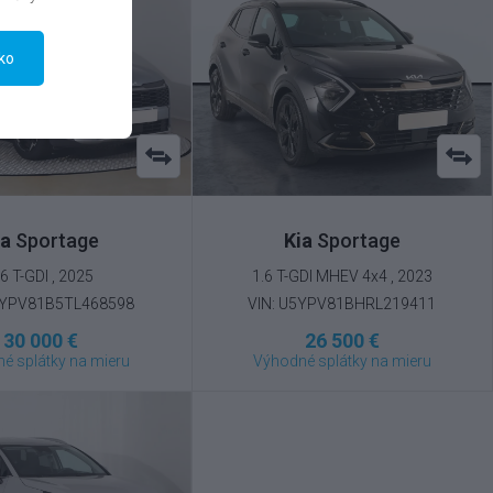
tko
ia
Sportage
Kia
Sportage
.6 T-GDI , 2025
1.6 T-GDI MHEV 4x4 , 2023
5YPV81B5TL468598
VIN: U5YPV81BHRL219411
30 000 €
26 500 €
é splátky na mieru
Výhodné splátky na mieru