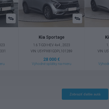
Kia
Sportage
K
2023
1.6 T-GDI HEV 4x4 , 2023
1
3331
VIN: U5YPX81GDPL101289
VIN: U
28 000 €
eru
Výhodné splátky na mieru
Výhodn
Zobraziť ďalšie autá