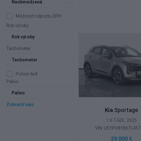
Neobmedzená
Možnosť odpočtu DPH
Rok výroby
Rok výroby
Tachometer
Tachometer
Pohon 4x4
Palivo
Palivo
Zobraziť viac
Kia
Sportage
1.6 T-GDI , 2025
VIN: U5YPV81B6TL457
29 000 €