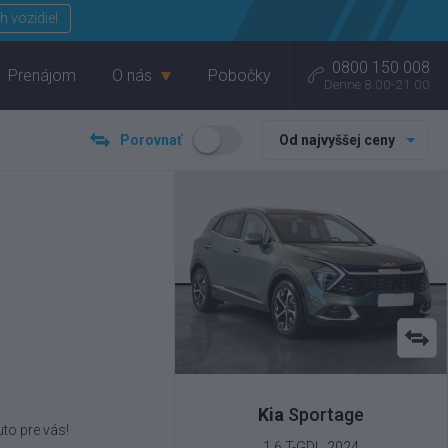
Menu
h vozidiel
0800 150 008
Prenájom
O nás
Pobočky
Denne 8.00-21.00
Porovnať
Od najvyššej ceny
Kia
Sportage
to pre vás!
1.6 T-GDI , 2024