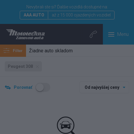
Nevybrali ste si?
Ďalšie vozidlá dostupné na:
AAA AUTO
až z 15 000 ojazdených vozidiel
Menu
Žiadne auto skladom
Filter
Peugeot 308
Porovnať
Od najvyššej ceny