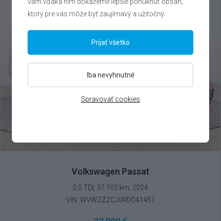
vám vďaka nim dokážeme lepšie ponúknuť obsah,
ktorý pre vás môže byť zaujímavý a užitočný.
Prijať všetko
Iba nevyhnutné
Spravovať cookies
Volkswagen Passat
2.0 TDI, 37 102 km, 2024
VIN: WVWZZZCJ0RD041451