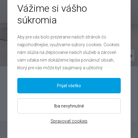
Vážime si vášho
súkromia
Aby pre vás bolo prezeranie našich stránok čo
najpohodlnejšie, využívame súbory cookies. Cookies
nám slúžia na zlepšovanie našich služieb a zároveň
vám vďaka nim dokážeme lepšie ponúknuť obsah,
ktorý pre vás môže byť zaujímavý a užitočný.
Škoda
Kamiq
Prijať všetko
1.0 TSI , 2022
VIN: TMBGR6NW1P3019069
Iba nevyhnutné
19 000 €
Výhodné splátky na mieru
Spravovať cookies