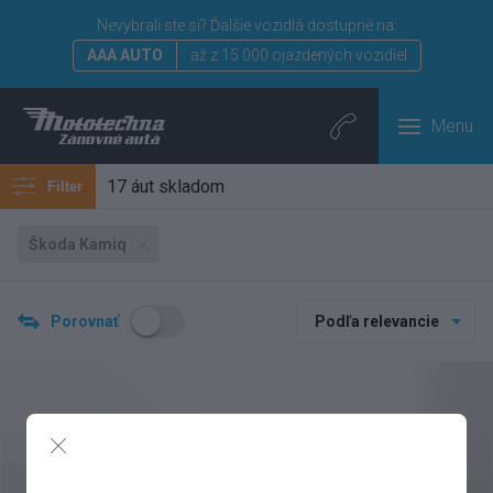
Nevybrali ste si?
Ďalšie vozidlá dostupné na:
AAA AUTO
až z 15 000 ojazdených vozidiel
Menu
17 áut skladom
Filter
Škoda Kamiq
Porovnať
Podľa relevancie