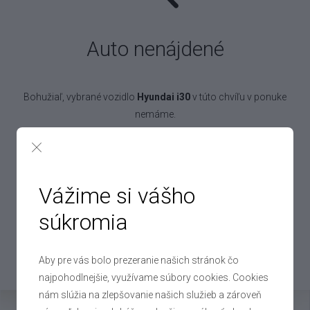
Auto nenájdené
Bohužiaľ, vybrané vozidlo
Hyundai i30
v túto chvíľu v ponuke
nemáme.
Pokojne to však nechajte na nás! Denne vykúpime až 250 áut,
takže určite nájdeme aj auto pre vás!
Vážime si vášho
súkromia
Chcem práve toto auto
Aby pre vás bolo prezeranie našich stránok čo
Mohlo by vás zaujímať
najpohodlnejšie, využívame súbory cookies. Cookies
nám slúžia na zlepšovanie našich služieb a zároveň