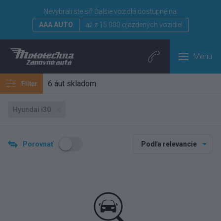
Nevybrali ste si?
Ďalšie vozidlá dostupné na:
AAA AUTO
až z 15 000 ojazdených vozidiel
Menu
6 áut skladom
Filter
Hyundai i30
Porovnať
Podľa relevancie