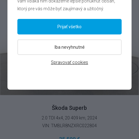
vám vďaka nim dokážeme lepšie ponúknuť obsah,
ktorý pre vás môže byť zaujímavý a užitočný.
Prijať všetko
Iba nevyhnutné
Spravovať cookies
Škoda Superb
2.0 TDI 4x4, 20 409 km, 2024
VIN: TMBLR8NZXRC022804