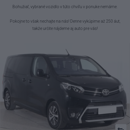
Bohužiaľ, vybrané vozidlo
v túto chvíľu v ponuke nemáme.
Pokojne to však nechajte na nás! Denne vykúpime až 250 áut,
takže určite nájdeme aj auto pre vás!