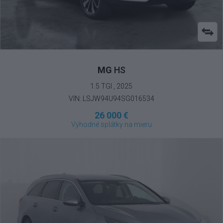
MG
HS
1.5 TGI , 2025
VIN: LSJW94U94SG016534
26 000 €
Výhodné splátky na mieru