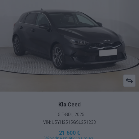
Kia
Ceed
1.5 T-GDI , 2025
VIN: U5YH2515GSL251233
21 600 €
Výhodné splátky na mieru