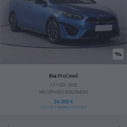
Kia
ProCeed
1.5 T-GDI , 2025
VIN: U5YH2G15GSL094543
24 300 €
Výhodné splátky na mieru