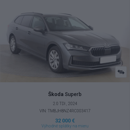
Škoda
Superb
2.0 TDI , 2024
VIN: TMBJH8NZ4RC003417
32 000 €
Výhodné splátky na mieru