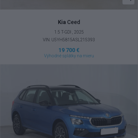
Kia
Ceed
1.5 T-GDI , 2025
VIN: U5YH5815ASL215393
19 700 €
Výhodné splátky na mieru