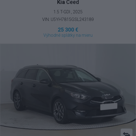
Kia
Ceed
1.5 T-GDI , 2025
VIN: U5YH7815GSL243189
25 300 €
Výhodné splátky na mieru