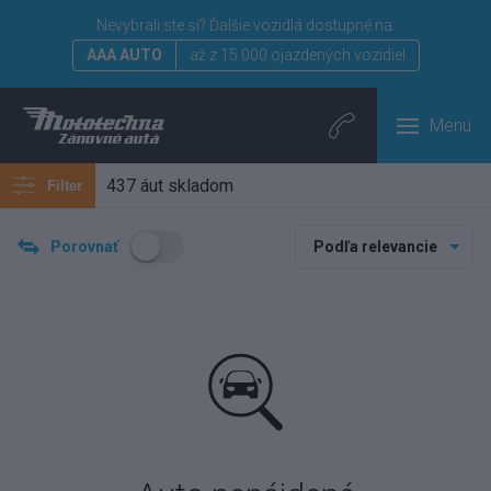
Nevybrali ste si?
Ďalšie vozidlá dostupné na:
AAA AUTO
až z 15 000 ojazdených vozidiel
Menu
437 áut skladom
Filter
Porovnať
Podľa relevancie