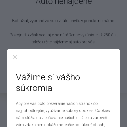
Auto nenájdené
Bohužiaľ, vybrané vozidlo
v túto chvíľu v ponuke nemáme.
Pokojne to však nechajte na nás! Denne vykúpime až 250 áut,
takže určite nájdeme aj auto pre vás!
Chcem práve toto auto
Vážime si vášho
súkromia
Mohlo by vás zaujímať
Aby pre vás bolo prezeranie našich stránok čo
najpohodlnejšie, využívame súbory cookies. Cookies
nám slúžia na zlepšovanie našich služieb a zároveň
vám vďaka nim dokážeme lepšie ponúknuť obsah,