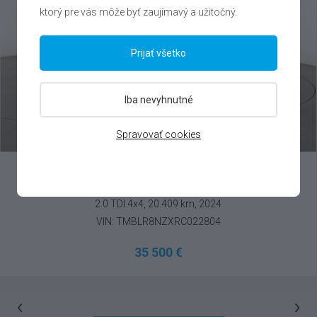
ktorý pre vás môže byť zaujímavý a užitočný.
Prijať všetko
Iba nevyhnutné
Spravovať cookies
Škoda Superb
2.0 TDI 4x4, 20 409 km, 2024
VIN: TMBLR8NZXRC022804
35 500 €