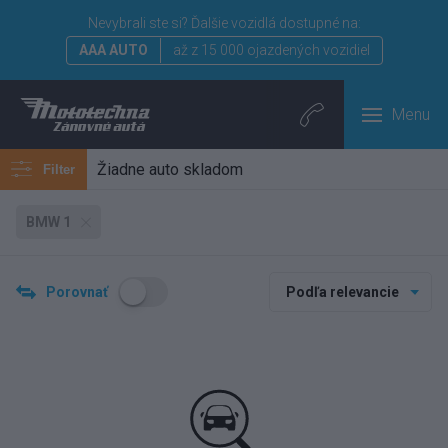
Nevybrali ste si?
Ďalšie vozidlá dostupné na:
AAA AUTO
až z 15 000 ojazdených vozidiel
Menu
Žiadne auto skladom
Filter
BMW 1
Porovnať
Podľa relevancie