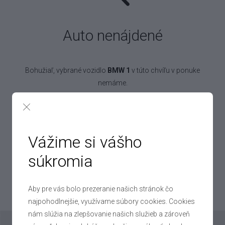
Auto nenájdené
Bohužiaľ, vybrané vozidlo
BMW 1
v túto chvíľu v ponuke
nemáme.
Pokojne to však nechajte na nás! Denne vykúpime až 250 áut,
takže určite nájdeme aj auto pre vás!
Vážime si vášho
súkromia
Chcem práve toto auto
Aby pre vás bolo prezeranie našich stránok čo
Mohlo by vás zaujímať
najpohodlnejšie, využívame súbory cookies. Cookies
nám slúžia na zlepšovanie našich služieb a zároveň