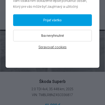
vám vďaka nim dokážeme lepšie ponúknuť obsah,
ktorý pre vás môže byť zaujímavý a užitočný.
Prijať všetko
Iba nevyhnutné
Spravovať cookies
Škoda Superb
2.0 TDI 4x4, 35 448 km, 2025
VIN: TMBLR8NZ4SC036817