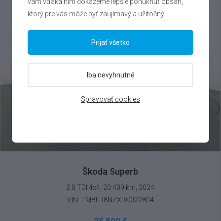
vám vďaka nim dokážeme lepšie ponúknuť obsah,
ktorý pre vás môže byť zaujímavý a užitočný.
Prijať všetko
Iba nevyhnutné
Spravovať cookies
Škoda Superb
2.0 TDI 4x4, 20 409 km, 2024
VIN: TMBLR8NZXRC022804