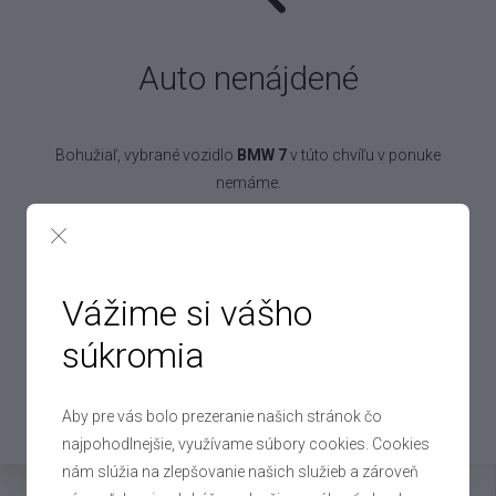
Auto nenájdené
Bohužiaľ, vybrané vozidlo
BMW 7
v túto chvíľu v ponuke
nemáme.
Pokojne to však nechajte na nás! Denne vykúpime až 250 áut,
takže určite nájdeme aj auto pre vás!
Vážime si vášho
súkromia
Chcem práve toto auto
Aby pre vás bolo prezeranie našich stránok čo
Mohlo by vás zaujímať
najpohodlnejšie, využívame súbory cookies. Cookies
nám slúžia na zlepšovanie našich služieb a zároveň