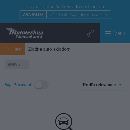
Nevybrali ste si?
Ďalšie vozidlá dostupné na:
AAA AUTO
až z 15 000 ojazdených vozidiel
Menu
Žiadne auto skladom
Filter
BMW 7
Porovnať
Podľa relevancie