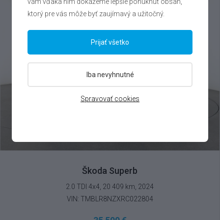
vám vďaka nim dokážeme lepšie ponúknuť obsah,
ktorý pre vás môže byť zaujímavý a užitočný.
Prijať všetko
Iba nevyhnutné
Spravovať cookies
Škoda Superb
2.0 TDI 4x4, 20 409 km, 2024
VIN: TMBLR8NZXRC022804