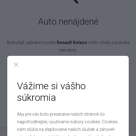
Auto nenájdené
Bohužiaľ, vybrané vozidlo
Renault Koleos
v túto chvíľu v ponuke
nemáme.
Pokojne to však nechajte na nás! Denne vykúpime až 250 áut,
takže určite nájdeme aj auto pre vás!
Vážime si vášho
súkromia
Chcem práve toto auto
Aby pre vás bolo prezeranie našich stránok čo
Mohlo by vás zaujímať
najpohodlnejšie, využívame súbory cookies. Cookies
nám slúžia na zlepšovanie našich služieb a zároveň