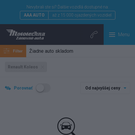
Nevybrali ste si?
Ďalšie vozidlá dostupné na:
AAA AUTO
až z 15 000 ojazdených vozidiel
Menu
Žiadne auto skladom
Filter
Renault Koleos
Porovnať
Od najvyššej ceny