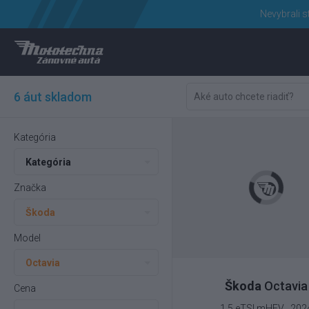
Nevybrali s
6 áut skladom
Kategória
Kategória
Značka
Škoda
Model
Octavia
Škoda
Octavia
Cena
1.5 eTSI mHEV , 202