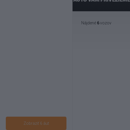
Nájdené
6
vozov
Zobraziť 6 áut