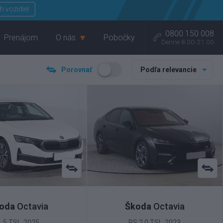
Menu
h vozidiel
0800 150 008
Prenájom
O nás
Pobočky
Denne 8.00-21.00
Porovnať
Podľa relevancie
oda
Octavia
Škoda
Octavia
1.5 TSI , 2025
RS 2.0 TSI , 2023