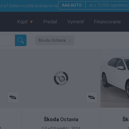
AAA AUTO
až z 15 000 ojazdenýc
te si?
Ďalšie vozidlá dostupné na:
Kúpiť
Predať
Vymeniť
Financovanie
Škoda Octavia
Škoda
Octavia
Šk
4
1.5 eTSI mHEV , 2024