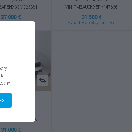
MBAR8NX3SM023881
VIN: TMBAU0NX5PY147666
27 000 €
31 500 €
é splátky na mieru
Výhodné splátky na mieru
bory
aka
točný.
tko
oda
Octavia
 TSI e-tec , 2025
MBAR8NX9SM023349
31 000 €