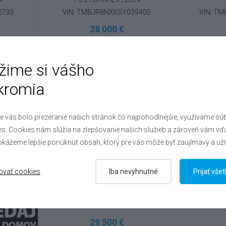
2730
VIN: TMBJR8NX6SY039405
VIN: T
28 000 €
eru
Výhodné splátky na mieru
Výhodn
žime si vášho
kromia
e vás bolo prezeranie našich stránok čo najpohodlnejšie, využívame sú
s. Cookies nám slúžia na zlepšovanie našich služieb a zároveň vám vď
kážeme lepšie ponúknuť obsah, ktorý pre vás môže byť zaujímavý a uži
ovať cookies
Iba nevyhnutné
Prijať vše
Škoda
Octavia
Šk
1.5 TSI e-tec , 2025
1.5
VIN: TMBJR8NXXSY096058
VIN: T
29 500 €