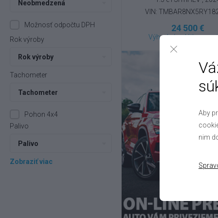
Neobmedzená
VIN: TMBAR8NX5RY18
Možnosť odpočtu DPH
24 500 €
Výhodné splátky na mi
Rok výroby
Rok výroby
Vá
Tachometer
sú
Tachometer
Aby pr
Pohon 4x4
cookie
Palivo
nim do
Palivo
Zobraziť viac
Sprav