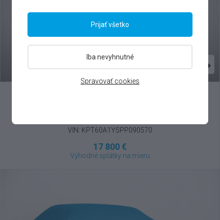
Prijať všetko
Iba nevyhnutné
Spravovať cookies
SsangYong
Korando
1.5 T-GDI , 2023
VIN: KPT60A1YSPP090570
17 800 €
Výhodné splátky na mieru