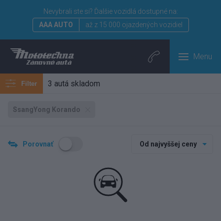
Nevybrali ste si?
Ďalšie vozidlá dostupné na:
AAA AUTO
až z 15 000 ojazdených vozidiel
Menu
3 autá skladom
Filter
SsangYong Korando
Porovnať
Od najvyššej ceny