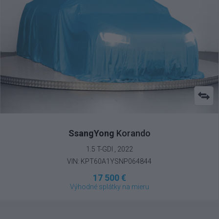
SsangYong
Korando
1.5 T-GDI , 2022
VIN: KPT60A1YSNP064844
17 500 €
Výhodné splátky na mieru