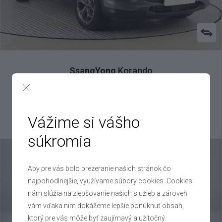
SsangYong
Korando
1.5 T-GDI 4x4 , 2021
VIN: KPT60A1YSMP057627
18 000 €
Vážime si vášho
Výhodné splátky na mieru
súkromia
Aby pre vás bolo prezeranie našich stránok čo
najpohodlnejšie, využívame súbory cookies. Cookies
nám slúžia na zlepšovanie našich služieb a zároveň
vám vďaka nim dokážeme lepšie ponúknuť obsah,
ktorý pre vás môže byť zaujímavý a užitočný.