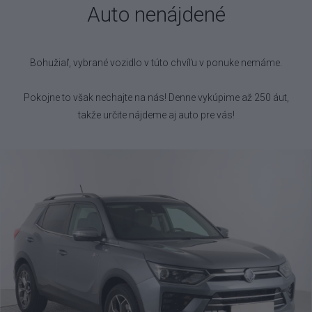
Auto nenájdené
Bohužiaľ, vybrané vozidlo
v túto chvíľu v ponuke nemáme.
Pokojne to však nechajte na nás! Denne vykúpime až 250 áut,
takže určite nájdeme aj auto pre vás!