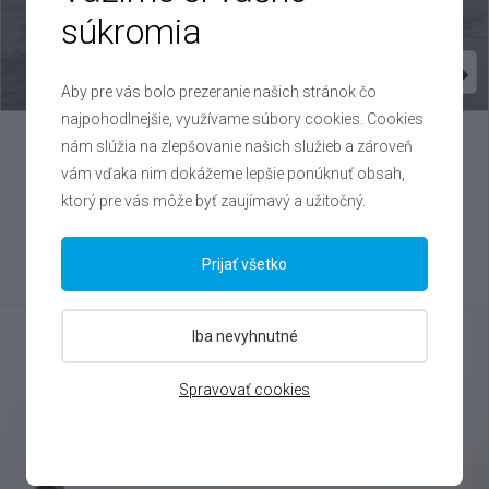
súkromia
Aby pre vás bolo prezeranie našich stránok čo
najpohodlnejšie, využívame súbory cookies. Cookies
nám slúžia na zlepšovanie našich služieb a zároveň
SsangYong
Torres
vám vďaka nim dokážeme lepšie ponúknuť obsah,
1.5 T-GDI , 2024
ktorý pre vás môže byť zaujímavý a užitočný.
VIN: KPTE0A1YSPP059044
22 500 €
Prijať všetko
Výhodné splátky na mieru
Iba nevyhnutné
Spravovať cookies