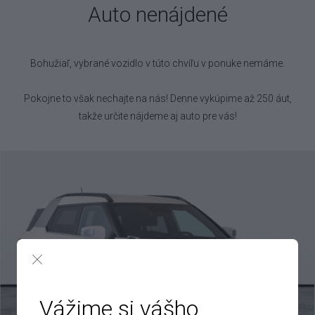
Auto nenájdené
Bohužiaľ, vybrané vozidlo
v túto chvíľu v ponuke nemáme.
Pokojne to však nechajte na nás! Denne vykúpime až 250 áut,
takže určite nájdeme aj auto pre vás!
Vážime si vášho