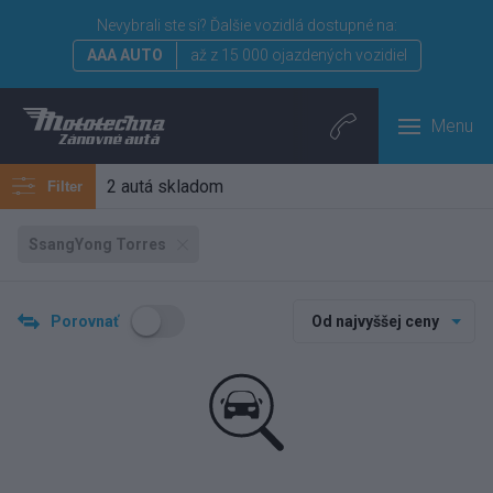
Nevybrali ste si?
Ďalšie vozidlá dostupné na:
AAA AUTO
až z 15 000 ojazdených vozidiel
Menu
2 autá skladom
Filter
SsangYong Torres
Porovnať
Od najvyššej ceny