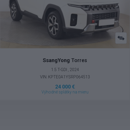
SsangYong
Torres
1.5 T-GDI , 2024
VIN: KPTE0A1YSRP064513
24 000 €
Výhodné splátky na mieru