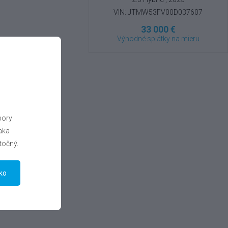
VIN: JTMW53FV00D037607
33 000 €
Výhodné splátky na mieru
bory
aka
točný.
tko