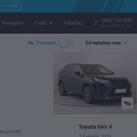
Menu
h vozidiel
0800 150 008
Prenájom
O nás
Pobočky
Denne 8.00-21.00
Porovnať
Od najvyššej ceny
Toyota
RAV 4
to pre vás!
2.5 Hybrid , 2023