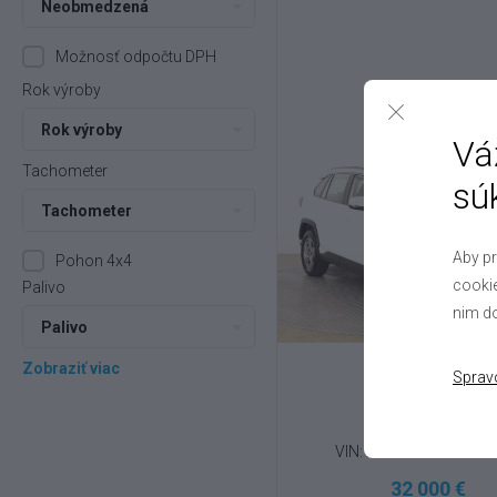
Neobmedzená
Možnosť odpočtu DPH
Rok výroby
Rok výroby
Vá
Tachometer
sú
Tachometer
Aby pr
Pohon 4x4
cookie
Palivo
nim do
Palivo
Zobraziť viac
Sprav
Toyota
RAV 4
2.5 Hybrid , 2022
VIN: JTMR63FV50J020
32 000 €