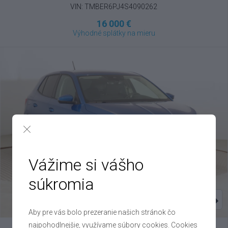
VIN: TMBER6PJ4S4090262
16 000 €
Výhodné splátky na mieru
Vážime si vášho
súkromia
Aby pre vás bolo prezeranie našich stránok čo
najpohodlnejšie, využívame súbory cookies. Cookies