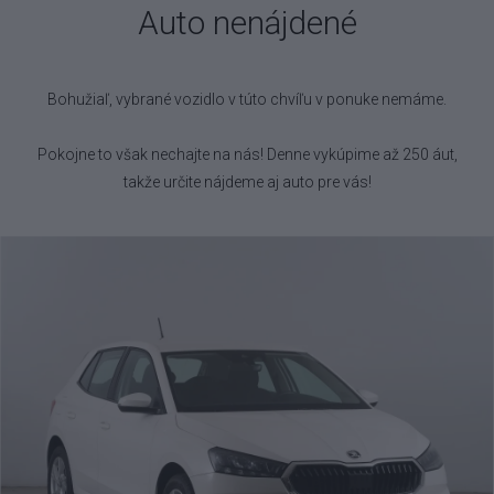
Auto nenájdené
Bohužiaľ, vybrané vozidlo
v túto chvíľu v ponuke nemáme.
Pokojne to však nechajte na nás! Denne vykúpime až 250 áut,
takže určite nájdeme aj auto pre vás!