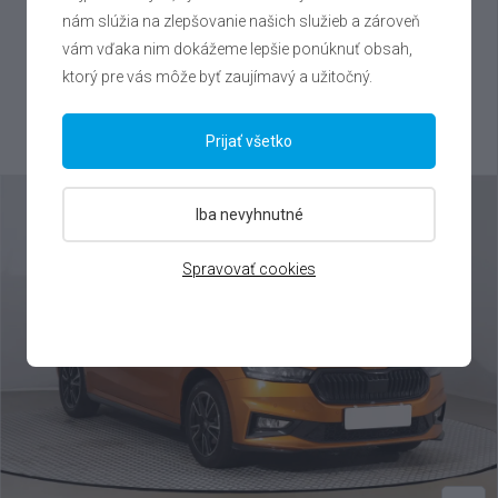
Škoda
Fabia
nám slúžia na zlepšovanie našich služieb a zároveň
vám vďaka nim dokážeme lepšie ponúknuť obsah,
1.0 TSI , 2025
ktorý pre vás môže byť zaujímavý a užitočný.
VIN: TMBER6PJ2S4055459
15 500 €
Prijať všetko
Výhodné splátky na mieru
Iba nevyhnutné
Spravovať cookies