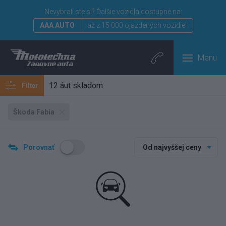
Nevybrali ste si?
Ďalšie vozidlá dostupné na:
AAA AUTO
až z 15 000 ojazdených vozidiel
Menu
12 áut skladom
Filter
Škoda Fabia
Porovnať
Od najvyššej ceny