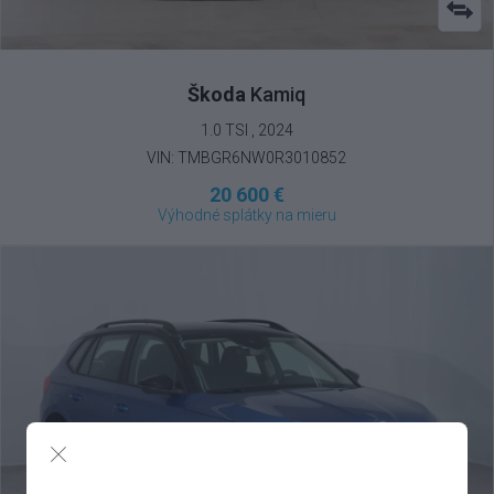
Škoda
Kamiq
1.0 TSI , 2024
VIN: TMBGR6NW0R3010852
20 600 €
Výhodné splátky na mieru