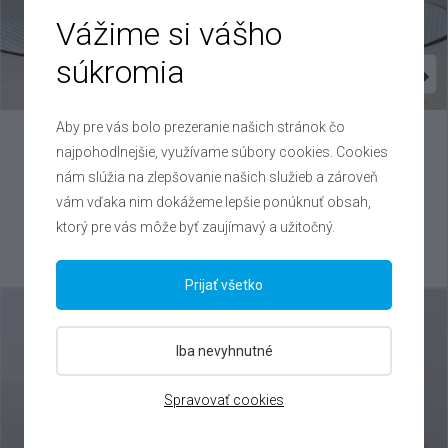
Vážime si vášho
súkromia
Aby pre vás bolo prezeranie našich stránok čo
Škoda
Kamiq
najpohodlnejšie, využívame súbory cookies. Cookies
nám slúžia na zlepšovanie našich služieb a zároveň
1.0 TSI , 2025
vám vďaka nim dokážeme lepšie ponúknuť obsah,
VIN: TMBGR6NW4S3058134
ktorý pre vás môže byť zaujímavý a užitočný.
19 500 €
Výhodné splátky na mieru
Prijať všetko
Iba nevyhnutné
Spravovať cookies