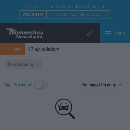
Nevybrali ste si?
Ďalšie vozidlá dostupné na:
AAA AUTO
až z 15 000 ojazdených vozidiel
Menu
17 áut skladom
Filter
Škoda Kamiq
Porovnať
Od najvyššej ceny