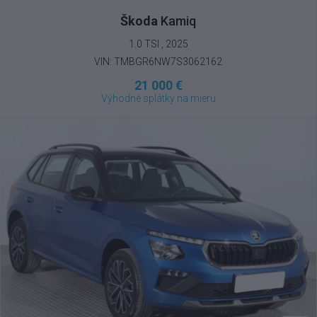
Škoda
Kamiq
1.0 TSI , 2025
VIN: TMBGR6NW7S3062162
21 000 €
Výhodné splátky na mieru