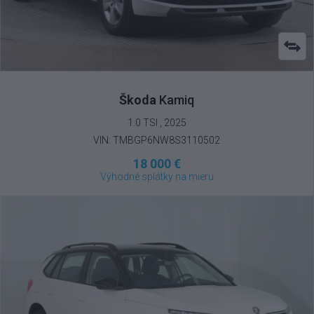
Škoda
Kamiq
1.0 TSI , 2025
VIN: TMBGP6NW8S3110502
18 000 €
Výhodné splátky na mieru