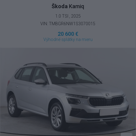
Škoda
Kamiq
1.0 TSI , 2025
VIN: TMBGR6NW1S3070015
20 600 €
Výhodné splátky na mieru