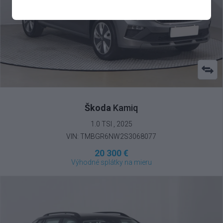
Škoda
Kamiq
1.0 TSI , 2025
VIN: TMBGR6NW2S3068077
20 300 €
Výhodné splátky na mieru