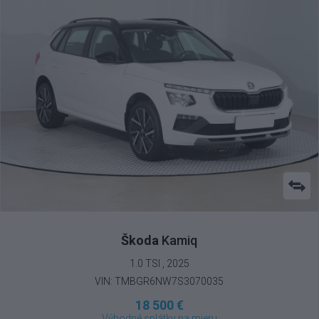
Škoda
Kamiq
1.0 TSI , 2025
VIN: TMBGR6NW7S3070035
18 500 €
Výhodné splátky na mieru