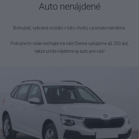
Auto nenájdené
Bohužiaľ, vybrané vozidlo
v túto chvíľu v ponuke nemáme.
Pokojne to však nechajte na nás! Denne vykúpime až 250 áut,
takže určite nájdeme aj auto pre vás!