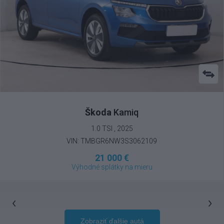
Škoda
Kamiq
1.0 TSI , 2025
VIN: TMBGR6NW3S3062109
21 000 €
Výhodné splátky na mieru
Zobraziť ďalšie autá