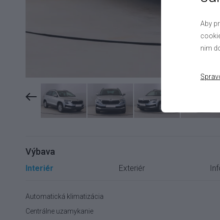
Aby pr
cookie
nim do
Sprav
Výbava
Interiér
Exteriér
In
Automatická klimatizácia
Centrálne uzamykanie