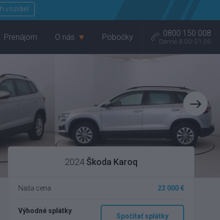
Menu
h vozidiel
0800 150 008
Prenájom
O nás
Pobočky
Denne 8.00-21.00
2024
Škoda Karoq
Naša cena
23 000 €
Výhodné splátky
Spočítať splátky