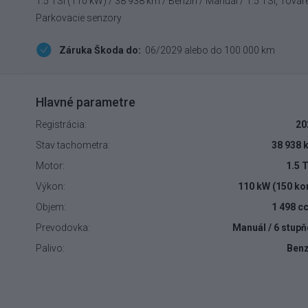
1.5 TSI (110 kW) / 38 938 km / Benzín / Manuál / 1.5 TSI, Tová
Parkovacie senzory
Záruka Škoda do:
06/2029 alebo do 100 000 km
Hlavné parametre
Registrácia:
20
Stav tachometra:
38 938 
Motor:
1.5 
Výkon:
110 kW (150 ko
Objem:
1 498 c
Prevodovka:
Manuál / 6 stup
Palivo:
Benz