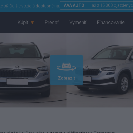
AAA AUTO
až z 15 000 ojazdenýc
te si?
Ďalšie vozidlá dostupné na:
Kúpiť
Predať
Vymeniť
Financovanie
Zobrazit