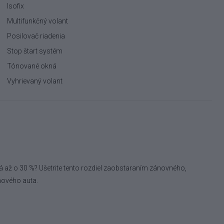
Isofix
Multifunkčný volant
Posilovač riadenia
Stop štart systém
Tónované okná
Vyhrievaný volant
á až o 30 %? Ušetrite tento rozdiel zaobstaraním zánovného,
nového auta.