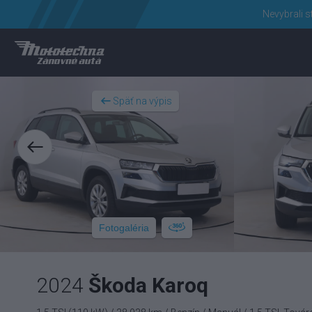
Nevybrali s
Späť na výpis
Fotogaléria
2024
Škoda Karoq