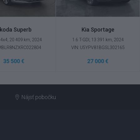
koda Superb
Kia Sportage
 4x4, 20 409 km, 2024
1.6 T-GDI, 13 391 km, 2024
TMBLR8NZXRC022804
VIN: U5YPV81BGSL302165
35 500 €
27 000 €
Nájsť pobočku