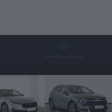
Vymeniť za svoje vozidlo