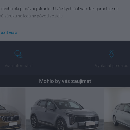
 technickej i právnej stránke. U všetkých áut vam tak garantujeme
nú záruku na legálny pôvod vozidla.
aziť viac
ravíme vám financovanie podľa vášho rozpočtu. Porovnáme vám tiež
 od popredných poisťovní.
Viac informácií
Vyhľadať predajcu
Mohlo by vás zaujímať
nechajte na nás. Ponížime vám obstarávaciu cenu nového auta a