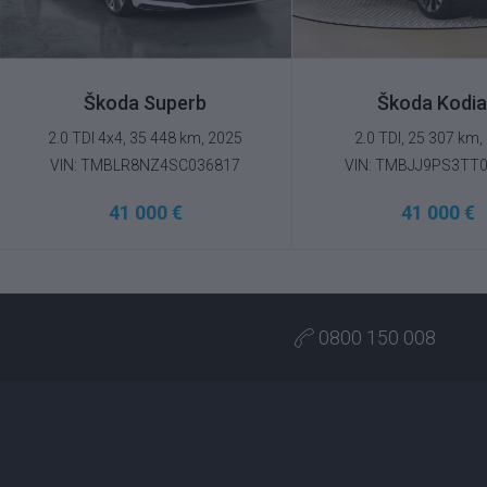
Škoda Superb
Škoda Kodi
2.0 TDI 4x4, 35 448 km, 2025
2.0 TDI, 25 307 km,
VIN: TMBLR8NZ4SC036817
VIN: TMBJJ9PS3TT
41 000 €
41 000 €
0800 150 008