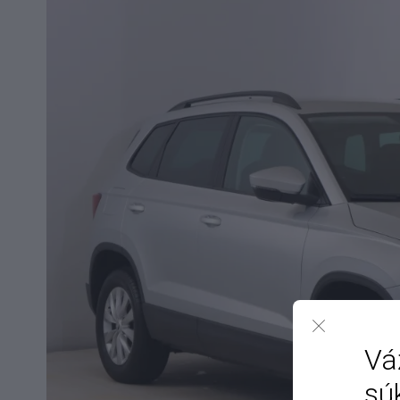
Vá
sú