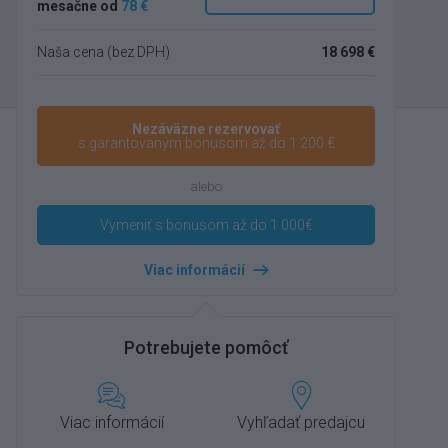
mesačne od
78 €
Naša cena (bez DPH)
18 698 €
Nezáväzne rezervovať
s garantovaným bonusom až do 1 200 €
alebo
Vymeniť s bonusom až do 1 000€
Viac informácií
Potrebujete pomôcť
Viac informácií
Vyhľadať predajcu