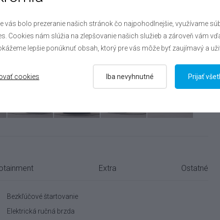
e vás bolo prezeranie našich stránok čo najpohodlnejšie, využívame sú
s. Cookies nám slúžia na zlepšovanie našich služieb a zároveň vám vď
kážeme lepšie ponúknuť obsah, ktorý pre vás môže byť zaujímavý a uži
ovať cookies
Iba nevyhnutné
Prijať vše
fotainment
Extra
Ostatné
Bezkľúčové štartovanie
Elektrická ručná brzda