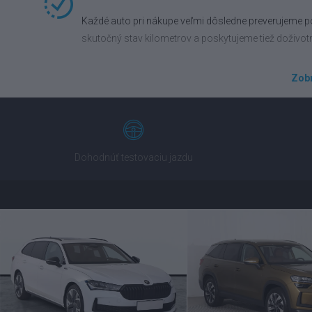
Každé auto pri nákupe veľmi dôsledne preverujeme po
skutočný stav kilometrov a poskytujeme tiež doživot
Zobr
Výhodné financovanie na mieru
Presadnite do vozidla vyššej triedy ešte dnes. Prip
povinné zmluvné poistenie alebo havarijné poistenie
Dohodnúť testovaciu jazdu
Komfortná výmena auta
Užite si radosť z nového auta a starosti so starým 
prevezmeme všetky právne záruky.