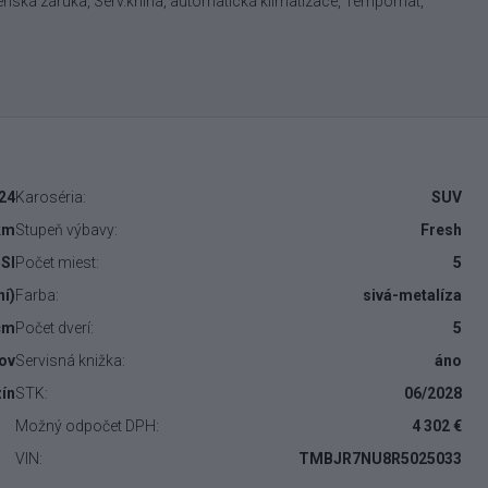
renská záruka, Serv.kniha, automatická klimatizace, Tempomat,
24
Karoséria:
SUV
km
Stupeň výbavy:
Fresh
TSI
Počet miest:
5
ní)
Farba:
sivá-metalíza
cm
Počet dverí:
5
ňov
Servisná knižka:
áno
ín
STK:
06/2028
Možný odpočet DPH:
4 302 €
VIN:
TMBJR7NU8R5025033