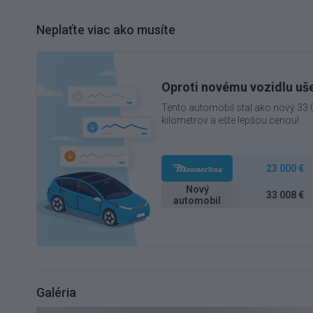
Neplaťte viac ako musíte
Oproti novému vozidlu uše
Tento automobil stal ako nový 33
kilometrov a ešte lepšou cenou!
23 000 €
Nový
33 008 €
automobil
Galéria