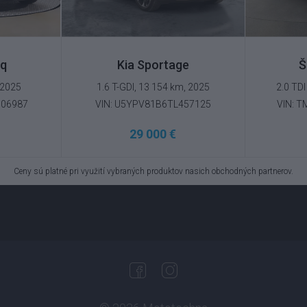
aq
Kia Sportage
Š
 2025
1.6 T-GDI, 13 154 km, 2025
2.0 TDI
006987
VIN: U5YPV81B6TL457125
VIN: 
29 000 €
Ceny sú platné pri využití vybraných produktov nasich obchodných partnerov.