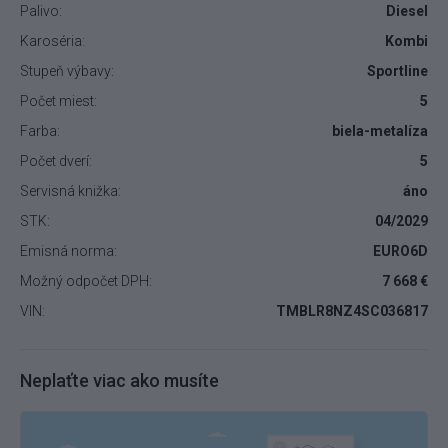
Palivo:
Diesel
Karoséria:
Kombi
Stupeň výbavy:
Sportline
Počet miest:
5
Farba:
biela-metalíza
Počet dverí:
5
Servisná knižka:
áno
STK:
04/2029
Emisná norma:
EURO6D
Možný odpočet DPH:
7 668 €
VIN:
TMBLR8NZ4SC036817
Neplaťte viac ako musíte