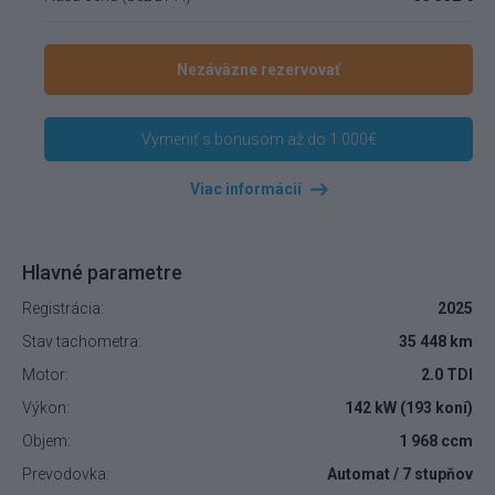
Nezáväzne rezervovať
Vymeniť s bonusom až do 1 000€
Viac informácií
Hlavné parametre
Registrácia:
2025
Stav tachometra:
35 448 km
Motor:
2.0 TDI
Výkon:
142 kW (193 koní)
Objem:
1 968 ccm
Prevodovka:
Automat / 7 stupňov