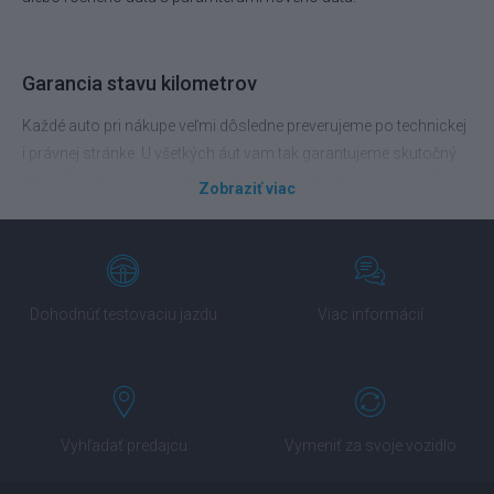
Garancia stavu kilometrov
Každé auto pri nákupe veľmi dôsledne preverujeme po technickej
i právnej stránke. U všetkých áut vam tak garantujeme skutočný
stav kilometrov a poskytujeme tiež doživotnú záruku na legálny
Zobraziť viac
pôvod vozidla.
Výhodné financovanie na mieru
Dohodnúť testovaciu jazdu
Viac informácií
Presadnite do vozidla vyššej triedy ešte dnes. Pripravíme vám
financovanie podľa vášho rozpočtu. Porovnáme vám tiež
povinné zmluvné poistenie alebo havarijné poistenie od
popredných poisťovní.
Vyhľadať predajcu
Vymeniť za svoje vozidlo