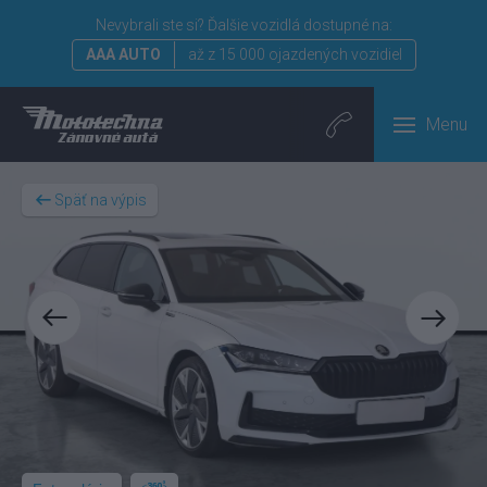
Nevybrali ste si?
Ďalšie vozidlá dostupné na:
AAA AUTO
až z 15 000 ojazdených vozidiel
Menu
Späť na výpis