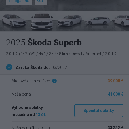
Fotogaléria
2025
Škoda Superb
2.0 TDI (142 kW) / 4x4 / 35 448 km / Diesel / Automat / 2.0 TDI
Záruka Škoda do:
03/2027
Akciová cena na úver
39 000 €
Naša cena
41 000 €
Výhodné splátky
Spočítať splátky
mesačne od
138 €
Naša cena (bez DPH)
33 332 €