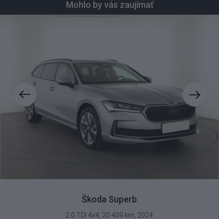
Mohlo by vás zaujímať
Komfortná výmena auta
Užite si radosť z nového auta a starosti so starým nechajte na
nás. Ponížime vám obstarávaciu cenu nového auta a
prevezmeme všetky právne záruky.
Škoda Superb
2.0 TDI 4x4, 20 409 km, 2024