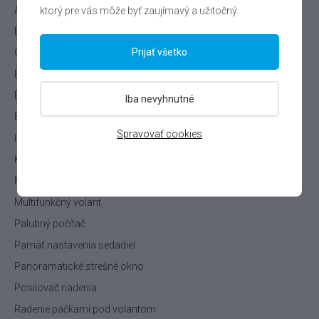
Automatická klimatizácia
ktorý pre vás môže byť zaujímavý a užitočný.
Bezkľúčové štartovanie
Prijať všetko
Centrálne uzamykanie
Elektrická ručná brzda
Elektrické sedačky
Iba nevyhnutné
Elektricky ovládané okná
Spravovať cookies
Isofix
Kožený volant
Masážné sedačky
Multifunkčný volant
Palubný počítač
Pamäť nastavenia sedadiel
Panoramatické strešné okno
Posilovač riadenia
Radenie páčkami pod volantom