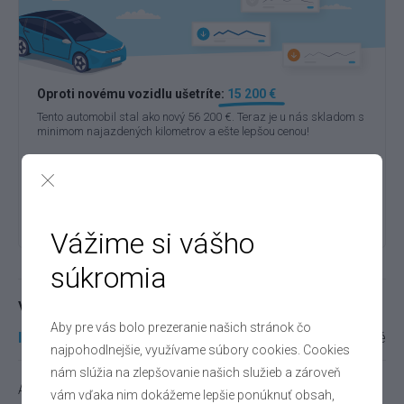
Oproti novému vozidlu ušetríte:
15 200 €
Tento automobil stal ako nový 56 200 €. Teraz je u nás skladom s
minimom najazdených kilometrov a ešte lepšou cenou!
41 000 €
Nový
56 200 €
automobil
Vážime si vášho
súkromia
Výbava
Aby pre vás bolo prezeranie našich stránok čo
Interiér
Exteriér
Infotainment
Extra
Ostatné
najpohodlnejšie, využívame súbory cookies. Cookies
nám slúžia na zlepšovanie našich služieb a zároveň
Adaptivný tempomat
vám vďaka nim dokážeme lepšie ponúknuť obsah,