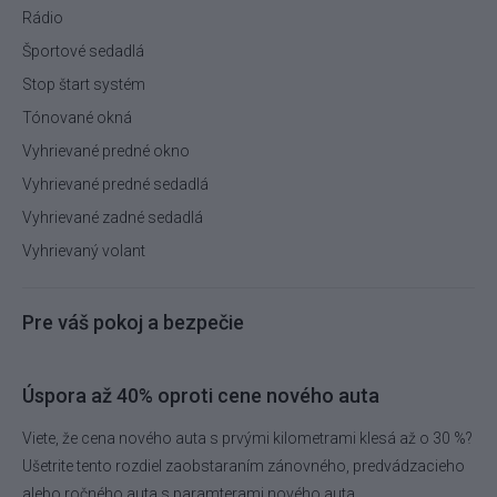
Rádio
Športové sedadlá
Stop štart systém
Tónované okná
Vyhrievané predné okno
Vyhrievané predné sedadlá
Vyhrievané zadné sedadlá
Vyhrievaný volant
Pre váš pokoj a bezpečie
Úspora až 40% oproti cene nového auta
Viete, že cena nového auta s prvými kilometrami klesá až o 30 %?
Ušetrite tento rozdiel zaobstaraním zánovného, predvádzacieho
alebo ročného auta s paramterami nového auta.