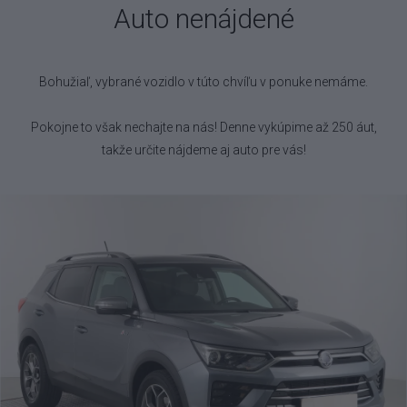
Auto nenájdené
Bohužiaľ, vybrané vozidlo
v túto chvíľu v ponuke nemáme.
Pokojne to však nechajte na nás! Denne vykúpime až 250 áut,
takže určite nájdeme aj auto pre vás!