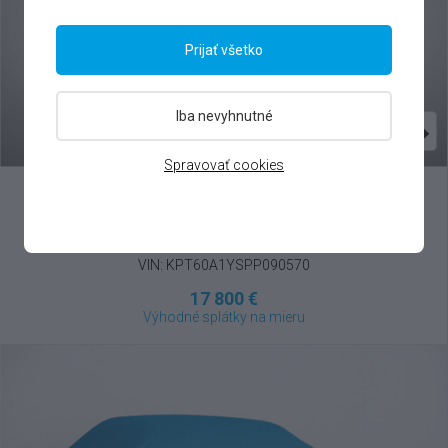
Prijať všetko
Iba nevyhnutné
Spravovať cookies
SsangYong
Korando
1.5 T-GDI , 2023
VIN: KPT60A1YSPP090570
17 800 €
Výhodné splátky na mieru