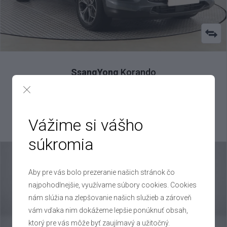
SsangYong
Korando
1.5 T-GDI 4x4 , 2021
VIN: KPT60A1YSMP057627
18 000 €
Vážime si vášho
Výhodné splátky na mieru
súkromia
Aby pre vás bolo prezeranie našich stránok čo
najpohodlnejšie, využívame súbory cookies. Cookies
nám slúžia na zlepšovanie našich služieb a zároveň
vám vďaka nim dokážeme lepšie ponúknuť obsah,
ktorý pre vás môže byť zaujímavý a užitočný.