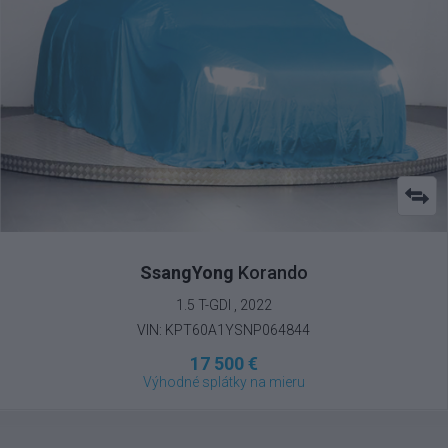
SsangYong
Korando
1.5 T-GDI , 2022
VIN: KPT60A1YSNP064844
17 500 €
Výhodné splátky na mieru