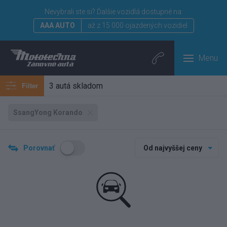
Nevybrali ste si?
Ďalšie vozidlá dostupné na:
AAA AUTO
až z 15 000 ojazdených vozidiel
Menu
3 autá skladom
Filter
SsangYong Korando
Porovnať
Od najvyššej ceny