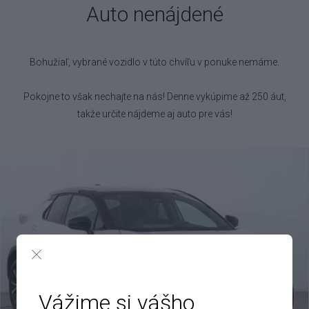
Auto nenájdené
Bohužiaľ, vybrané vozidlo
v túto chvíľu v ponuke nemáme.
Pokojne to však nechajte na nás! Denne vykúpime až 250 áut,
takže určite nájdeme aj auto pre vás!
Vážime si vášho