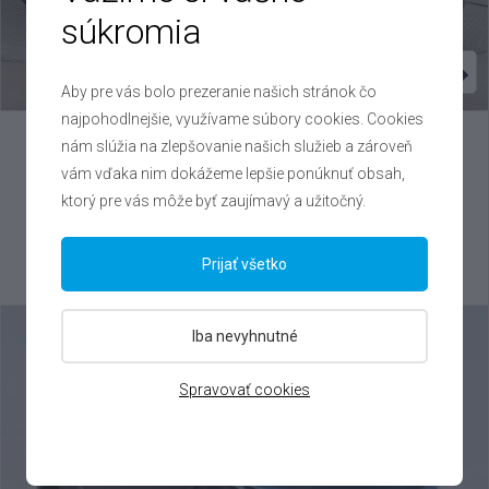
súkromia
Aby pre vás bolo prezeranie našich stránok čo
najpohodlnejšie, využívame súbory cookies. Cookies
nám slúžia na zlepšovanie našich služieb a zároveň
Toyota
C-HR
vám vďaka nim dokážeme lepšie ponúknuť obsah,
2.0 Hybrid , 2025
ktorý pre vás môže byť zaujímavý a užitočný.
VIN: JTPABAAA60R018464
30 000 €
Prijať všetko
Výhodné splátky na mieru
Iba nevyhnutné
Spravovať cookies