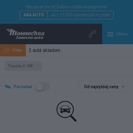
Nevybrali ste si?
Ďalšie vozidlá dostupné na:
AAA AUTO
až z 15 000 ojazdených vozidiel
Menu
2 autá skladom
Filter
Toyota C-HR
Porovnať
Od najvyššej ceny