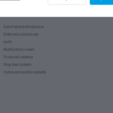
fotainment
Extra
Ostatné
Automatická klimatizácia
Elektrická ručná brzda
Isofix
Multifunkčný volant
Posilovač riadenia
Stop štart systém
Vyhrievané predné sedadlá