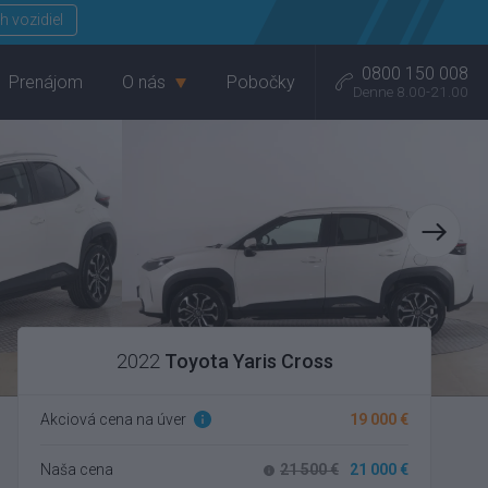
Menu
h vozidiel
0800 150 008
Prenájom
O nás
Pobočky
Denne 8.00-21.00
2022
Toyota Yaris Cross
Akciová cena na úver
19 000 €
Naša cena
21 500 €
21 000 €