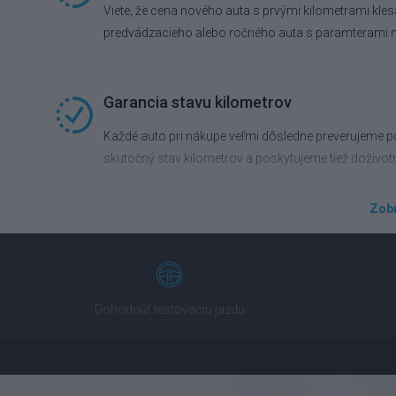
Viete, že cena nového auta s prvými kilometrami kles
predvádzacieho alebo ročného auta s paramterami 
Garancia stavu kilometrov
Každé auto pri nákupe veľmi dôsledne preverujeme po
skutočný stav kilometrov a poskytujeme tiež doživot
Zobr
Výhodné financovanie na mieru
Presadnite do vozidla vyššej triedy ešte dnes. Prip
povinné zmluvné poistenie alebo havarijné poistenie
Dohodnúť testovaciu jazdu
Komfortná výmena auta
Užite si radosť z nového auta a starosti so starým 