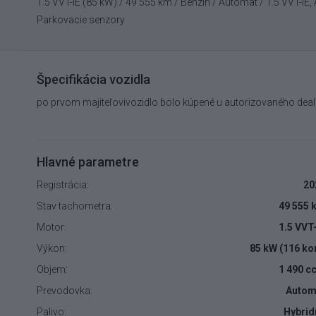
1.5 VVT-iE (85 kW) / 49 555 km / Benzín / Automat / 1.5 VVT-iE
Parkovacie senzory
Špecifikácia vozidla
po prvom majiteľovivozidlo bolo kúpené u autorizovaného deal
Hlavné parametre
Registrácia:
20
Stav tachometra:
49 555 
Motor:
1.5 VVT
Výkon:
85 kW (116 ko
Objem:
1 490 c
Prevodovka:
Autom
Palivo:
Hybrid