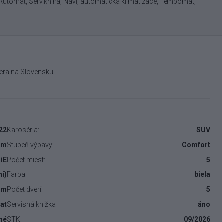
, Automat, Serv.kniha, Navi, automatická klimatizace, Tempomat,
era na Slovensku.
22
Karoséria:
SUV
km
Stupeň výbavy:
Comfort
-iE
Počet miest:
5
ní)
Farba:
biela
cm
Počet dverí:
5
at
Servisná knižka:
áno
né
STK:
09/2026