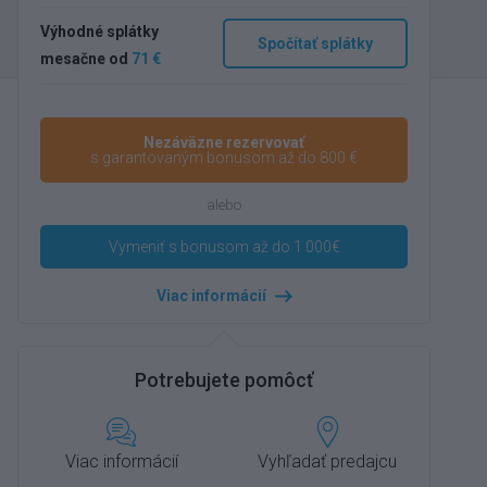
Výhodné splátky
Spočítať splátky
mesačne od
71 €
Nezáväzne rezervovať
s garantovaným bonusom až do 800 €
alebo
Vymeniť s bonusom až do 1 000€
Viac informácií
Potrebujete pomôcť
Viac informácií
Vyhľadať predajcu