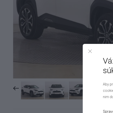
Vá
sú
Aby pr
cookie
nim do
Sprav