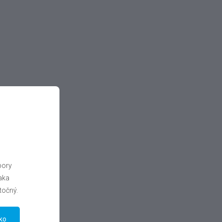
bory
aka
točný.
tko