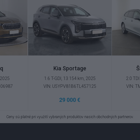
aq
Kia Sportage
Š
 2025
1.6 T-GDI, 13 154 km, 2025
2.0 TDI
006987
VIN: U5YPV81B6TL457125
VIN: 
29 000 €
Ceny sú platné pri využití vybraných produktov nasich obchodných partnerov.