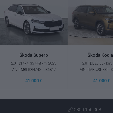
prevezmeme všetky právne záruky.
Škoda Superb
Škoda Kodi
2.0 TDI 4x4, 35 448 km, 2025
2.0 TDI, 25 307 km,
VIN: TMBLR8NZ4SC036817
VIN: TMBJJ9PS3TT
41 000 €
41 000 €
0800 150 008