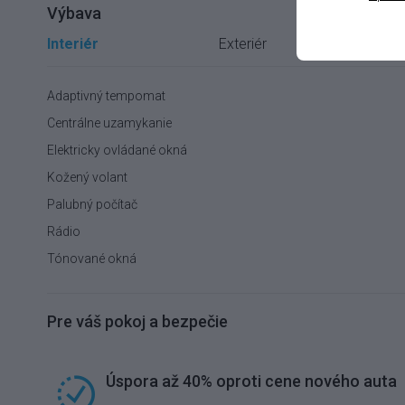
Výbava
Interiér
Exteriér
In
Adaptivný tempomat
Centrálne uzamykanie
Elektricky ovládané okná
Kožený volant
Palubný počítač
Rádio
Tónované okná
Pre váš pokoj a bezpečie
Úspora až 40% oproti cene nového auta