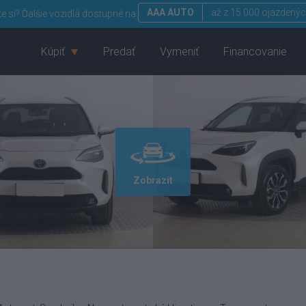
AAA AUTO
až z 15 000 ojazdenýc
te si?
Ďalšie vozidlá dostupné na:
Kúpiť
Predať
Vymeniť
Financovanie
Zobrazit