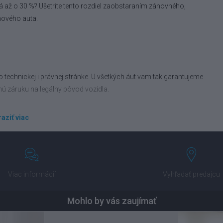
á až o 30 %? Ušetrite tento rozdiel zaobstaraním zánovného,
nového auta.
 technickej i právnej stránke. U všetkých áut vam tak garantujeme
nú záruku na legálny pôvod vozidla.
aziť viac
ravíme vám financovanie podľa vášho rozpočtu. Porovnáme vám tiež
 od popredných poisťovní.
Viac informácií
Vyhľadať predajcu
Mohlo by vás zaujímať
nechajte na nás. Ponížime vám obstarávaciu cenu nového auta a