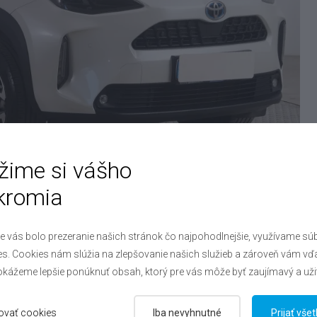
žime si vášho
kromia
e vás bolo prezeranie našich stránok čo najpohodlnejšie, využívame sú
s. Cookies nám slúžia na zlepšovanie našich služieb a zároveň vám vď
kážeme lepšie ponúknuť obsah, ktorý pre vás môže byť zaujímavý a uži
ovať cookies
Iba nevyhnutné
Prijať vše