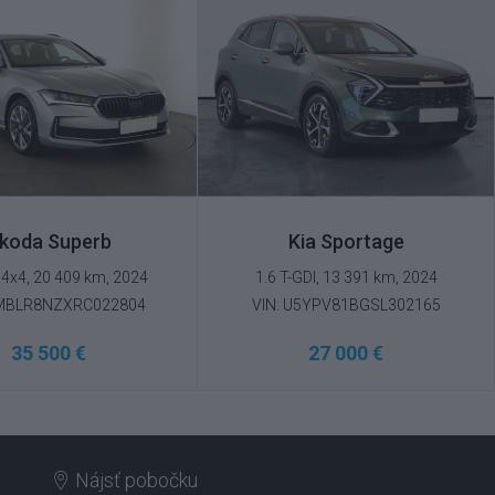
koda Superb
Kia Sportage
 4x4, 20 409 km, 2024
1.6 T-GDI, 13 391 km, 2024
TMBLR8NZXRC022804
VIN: U5YPV81BGSL302165
35 500 €
27 000 €
Nájsť pobočku