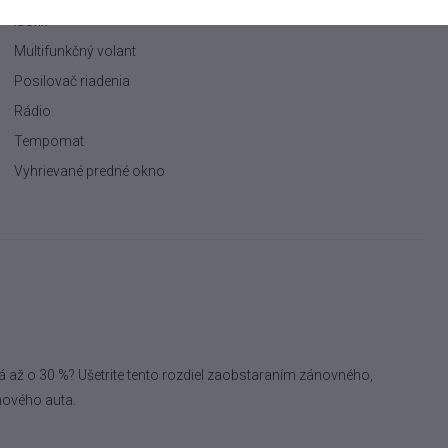
Isofix
Multifunkčný volant
Posilovač riadenia
Rádio
Tempomat
Vyhrievané predné okno
á až o 30 %? Ušetrite tento rozdiel zaobstaraním zánovného,
nového auta.