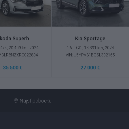
koda Superb
Kia Sportage
 4x4, 20 409 km, 2024
1.6 T-GDI, 13 391 km, 2024
TMBLR8NZXRC022804
VIN: U5YPV81BGSL302165
35 500 €
27 000 €
Nájsť pobočku