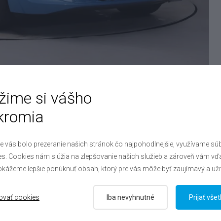
žime si vášho
kromia
e vás bolo prezeranie našich stránok čo najpohodlnejšie, využívame sú
s. Cookies nám slúžia na zlepšovanie našich služieb a zároveň vám vď
kážeme lepšie ponúknuť obsah, ktorý pre vás môže byť zaujímavý a uži
fotainment
Extra
Ostatné
ovať cookies
Iba nevyhnutné
Prijať vše
Bezkľúčové štartovanie
Elektrická ručná brzda