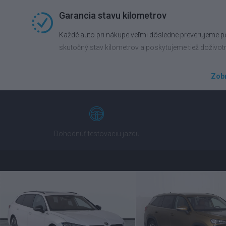
Garancia stavu kilometrov
Každé auto pri nákupe veľmi dôsledne preverujeme po
skutočný stav kilometrov a poskytujeme tiež doživot
Zobr
Výhodné financovanie na mieru
Presadnite do vozidla vyššej triedy ešte dnes. Prip
povinné zmluvné poistenie alebo havarijné poistenie
Dohodnúť testovaciu jazdu
Komfortná výmena auta
Užite si radosť z nového auta a starosti so starým 
prevezmeme všetky právne záruky.