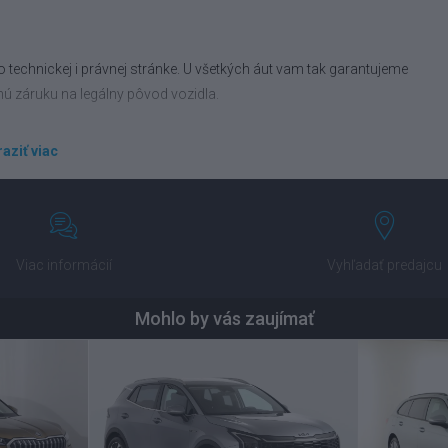
 technickej i právnej stránke. U všetkých áut vam tak garantujeme
nú záruku na legálny pôvod vozidla.
aziť viac
ravíme vám financovanie podľa vášho rozpočtu. Porovnáme vám tiež
 od popredných poisťovní.
Viac informácií
Vyhľadať predajcu
Mohlo by vás zaujímať
nechajte na nás. Ponížime vám obstarávaciu cenu nového auta a