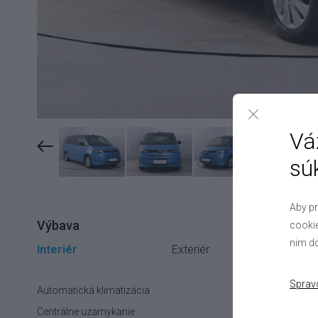
Vá
sú
Aby pr
Výbava
cookie
nim do
Interiér
Exteriér
In
Sprav
Automatická klimatizácia
Centrálne uzamykanie