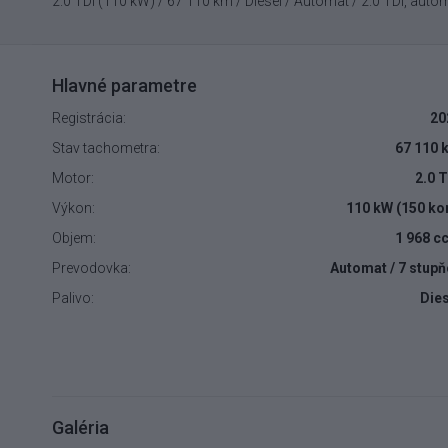
2.0 TDI (110 kW) / 67 110 km / Diesel / Automat / 2.0 TDI, au
Hlavné parametre
Registrácia:
20
Stav tachometra:
67 110 
Motor:
2.0 
Výkon:
110 kW (150 ko
Objem:
1 968 c
Prevodovka:
Automat / 7 stup
Palivo:
Dies
Galéria