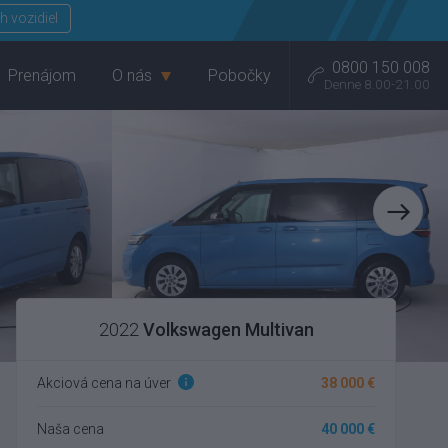
Menu
h vozidiel
0800 150 008
Prenájom
O nás
Pobočky
Denne 8.00-21.00
2022
Volkswagen Multivan
Akciová cena na úver
38 000 €
Naša cena
40 000 €