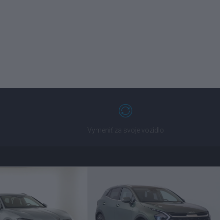
Vymeniť za svoje vozidlo