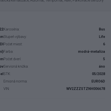
tomatická klimatizace, Automat, Tempomat, Navi, Parkovacie senzory
22
Karoséria:
Bus
km
Stupeň výbavy:
Life
TDI
Počet miest:
6
ní)
Farba:
modrá-metalíza
cm
Počet dverí:
5
ňov
Servisná knižka:
áno
el
STK:
05/2028
Emisná norma:
EURO6D
VIN:
WV2ZZZSTZNH006678