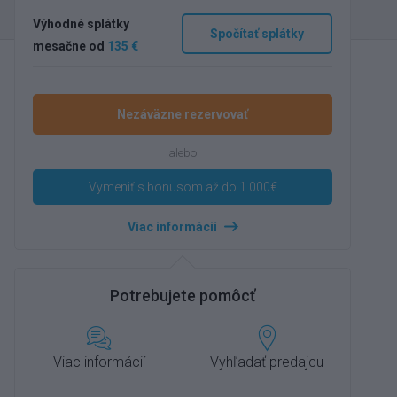
Výhodné splátky
Spočítať splátky
mesačne od
135 €
Nezáväzne rezervovať
alebo
Vymeniť s bonusom až do 1 000€
Viac informácií
Potrebujete pomôcť
Viac informácií
Vyhľadať predajcu