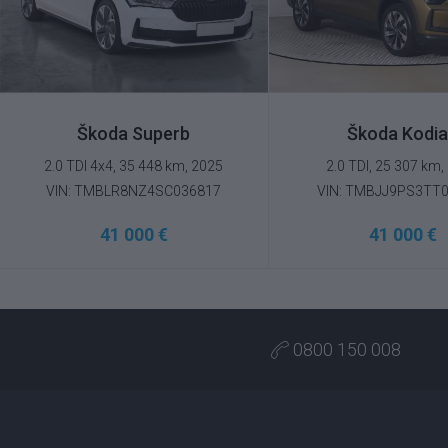
Škoda Superb
Škoda Kodi
2.0 TDI 4x4, 35 448 km, 2025
2.0 TDI, 25 307 km,
VIN: TMBLR8NZ4SC036817
VIN: TMBJJ9PS3TT
41 000 €
41 000 €
0800 150 008