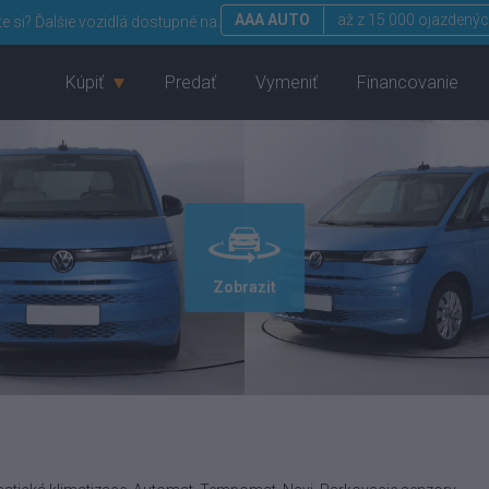
AAA AUTO
až z 15 000 ojazdenýc
te si?
Ďalšie vozidlá dostupné na:
Kúpiť
Predať
Vymeniť
Financovanie
Zobrazit