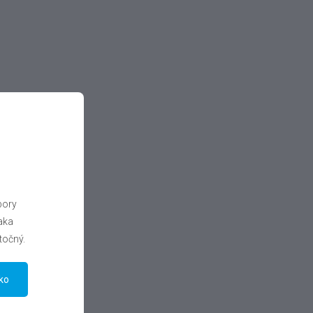
bory
aka
točný.
tko