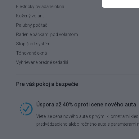
Elektricky ovládané okná
Kožený volant
Palubný počítač
Radenie páčkami pod volantom
Stop štart systém
Tónované okná
Vyhrievané predné sedadlá
Pre váš pokoj a bezpečie
Úspora až 40% oproti cene nového auta
Viete, že cena nového auta s prvými kilometrami kles
predvádzacieho alebo ročného auta s paramterami 