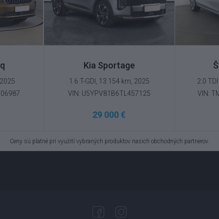
aq
Kia Sportage
Š
 2025
1.6 T-GDI, 13 154 km, 2025
2.0 TDI
006987
VIN: U5YPV81B6TL457125
VIN: 
29 000 €
Ceny sú platné pri využití vybraných produktov nasich obchodných partnerov.