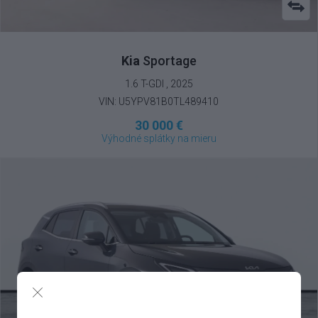
Kia
Sportage
1.6 T-GDI , 2025
VIN: U5YPV81B0TL489410
30 000 €
Výhodné splátky na mieru