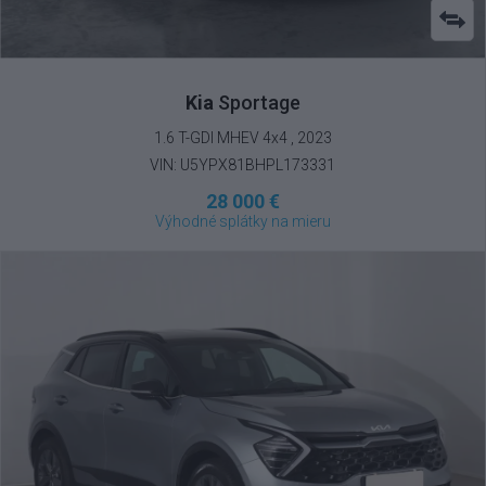
Kia
Sportage
1.6 T-GDI MHEV 4x4 , 2023
VIN: U5YPX81BHPL173331
28 000 €
Výhodné splátky na mieru