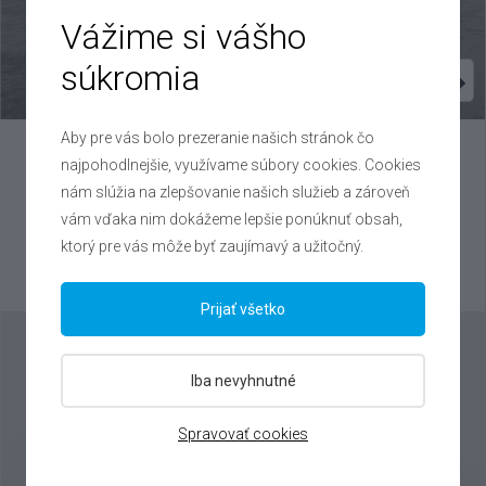
Vážime si vášho
súkromia
Aby pre vás bolo prezeranie našich stránok čo
Kia
Sportage
najpohodlnejšie, využívame súbory cookies. Cookies
nám slúžia na zlepšovanie našich služieb a zároveň
1.6 T-GDI , 2025
vám vďaka nim dokážeme lepšie ponúknuť obsah,
VIN: U5YPV81B1TL488878
ktorý pre vás môže byť zaujímavý a užitočný.
30 000 €
Výhodné splátky na mieru
Prijať všetko
Iba nevyhnutné
Spravovať cookies