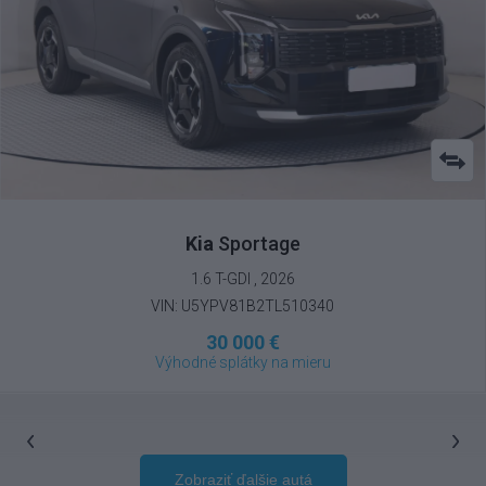
Kia
Sportage
1.6 T-GDI , 2026
VIN: U5YPV81B2TL510340
30 000 €
Výhodné splátky na mieru
Zobraziť ďalšie autá