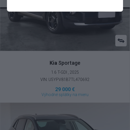
Kia
Sportage
1.6 T-GDI , 2025
VIN: U5YPV81B7TL470692
29 000 €
Výhodné splátky na mieru