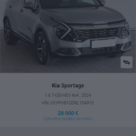
Kia
Sportage
1.6 T-GDI HEV 4x4 , 2024
VIN: U5YPV81GDRL154915
28 000 €
Výhodné splátky na mieru