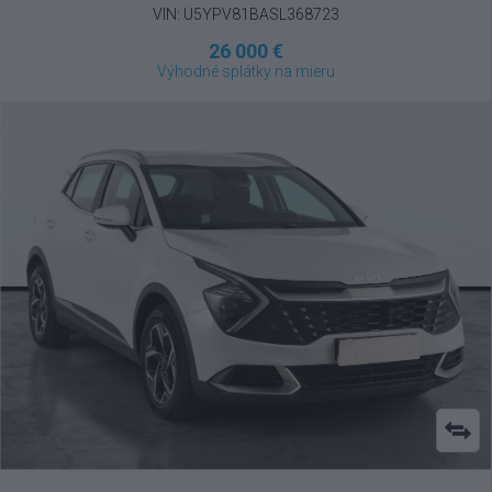
VIN: U5YPV81BASL368723
26 000 €
Výhodné splátky na mieru