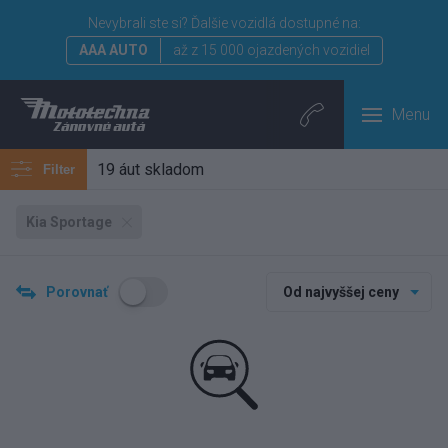
Nevybrali ste si?
Ďalšie vozidlá dostupné na:
AAA AUTO
až z 15 000 ojazdených vozidiel
Menu
19 áut skladom
Filter
Kia Sportage
Porovnať
Od najvyššej ceny