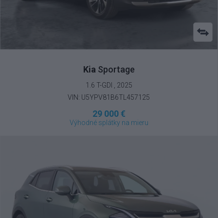
Kia
Sportage
1.6 T-GDI , 2025
VIN: U5YPV81B6TL457125
29 000 €
Výhodné splátky na mieru