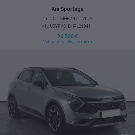
Kia
Sportage
1.6 T-GDI MHEV 4x4 , 2023
VIN: U5YPV81BHRL219411
26 500 €
Výhodné splátky na mieru