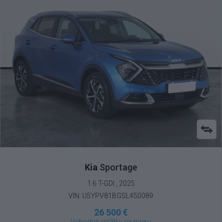
Kia
Sportage
1.6 T-GDI , 2025
VIN: U5YPV81BGSL450089
26 500 €
Výhodné splátky na mieru