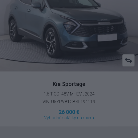
Kia
Sportage
1.6 T-GDI 48V MHEV , 2024
VIN: U5YPV81GBSL194119
26 000 €
Výhodné splátky na mieru