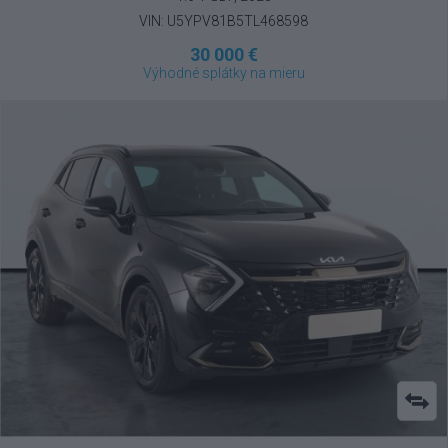
VIN: U5YPV81B5TL468598
30 000 €
Výhodné splátky na mieru