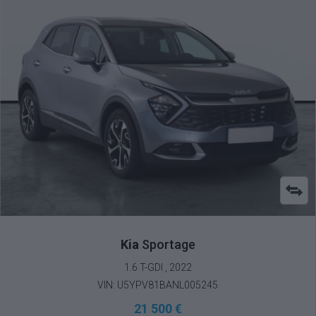
Kia
Sportage
1.6 T-GDI , 2022
VIN: U5YPV81BANL005245
21 500 €