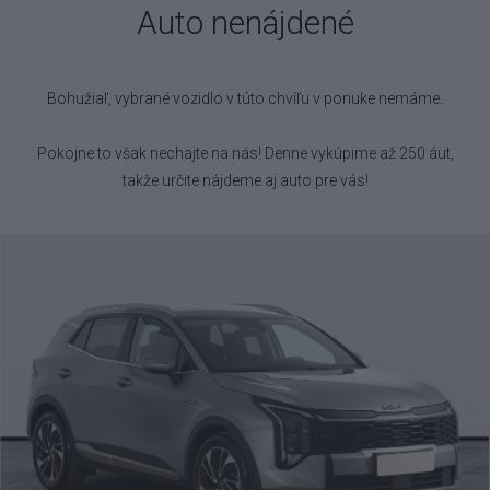
Auto nenájdené
Bohužiaľ, vybrané vozidlo
v túto chvíľu v ponuke nemáme.
Pokojne to však nechajte na nás! Denne vykúpime až 250 áut,
takže určite nájdeme aj auto pre vás!