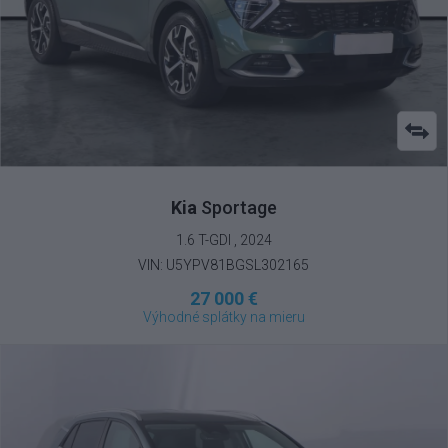
Kia
Sportage
1.6 T-GDI , 2024
VIN: U5YPV81BGSL302165
27 000 €
Výhodné splátky na mieru