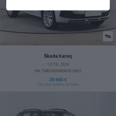
Škoda
Kamiq
1.0 TSI , 2024
VIN: TMBGR6NW0R3010852
20 600 €
Výhodné splátky na mieru