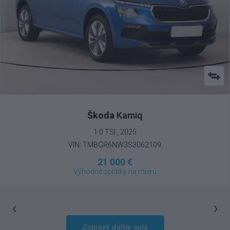
Škoda
Kamiq
1.0 TSI , 2025
VIN: TMBGR6NW3S3062109
21 000 €
Výhodné splátky na mieru
Zobraziť ďalšie autá