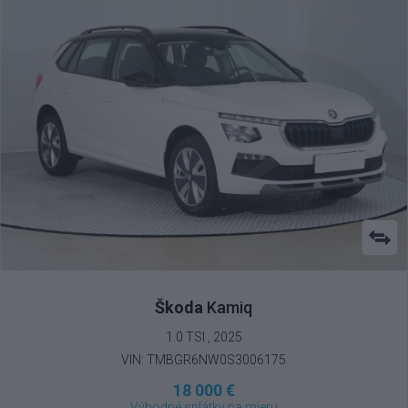
Škoda
Kamiq
1.0 TSI , 2025
VIN: TMBGR6NW0S3006175
18 000 €
Výhodné splátky na mieru