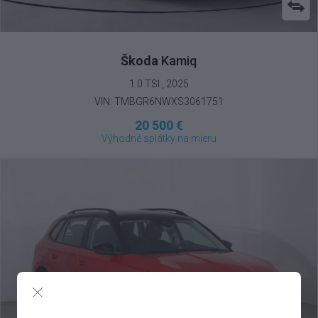
Škoda
Kamiq
1.0 TSI , 2025
VIN: TMBGR6NWXS3061751
20 500 €
Výhodné splátky na mieru