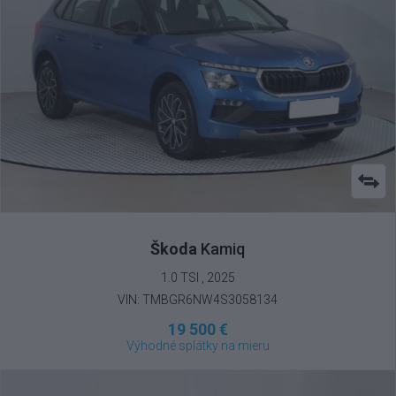
Škoda
Kamiq
1.0 TSI , 2025
VIN: TMBGR6NW4S3058134
19 500 €
Výhodné splátky na mieru