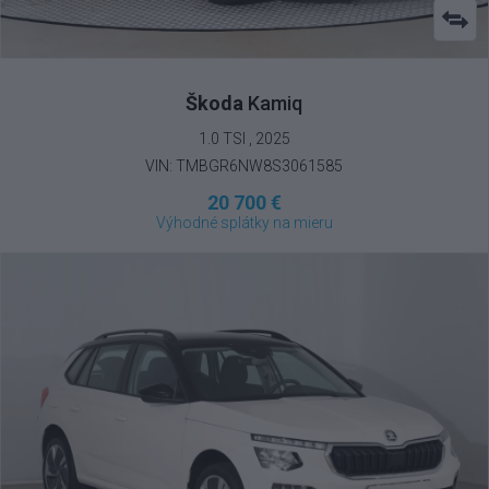
Škoda
Kamiq
1.0 TSI , 2025
VIN: TMBGR6NW8S3061585
20 700 €
Výhodné splátky na mieru