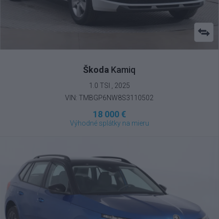
Škoda
Kamiq
1.0 TSI , 2025
VIN: TMBGP6NW8S3110502
18 000 €
Výhodné splátky na mieru