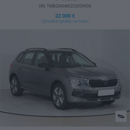
VIN: TMBGR6NW2S3059900
22 000 €
Výhodné splátky na mieru