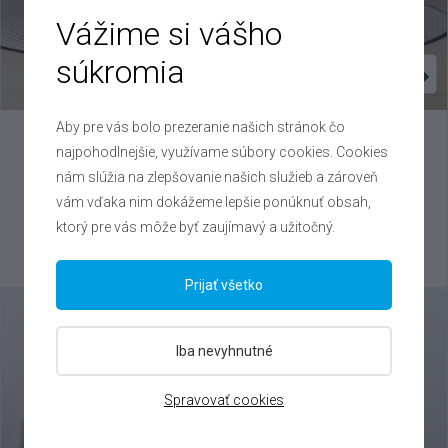
Vážime si vášho
súkromia
Aby pre vás bolo prezeranie našich stránok čo
Škoda
Kamiq
najpohodlnejšie, využívame súbory cookies. Cookies
nám slúžia na zlepšovanie našich služieb a zároveň
1.0 TSI , 2025
vám vďaka nim dokážeme lepšie ponúknuť obsah,
VIN: TMBGR6NW1S3070015
ktorý pre vás môže byť zaujímavý a užitočný.
20 600 €
Výhodné splátky na mieru
Prijať všetko
Iba nevyhnutné
Spravovať cookies