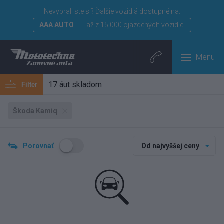
Nevybrali ste si?
Ďalšie vozidlá dostupné na:
AAA AUTO
až z 15 000 ojazdených vozidiel
Menu
17 áut skladom
Filter
Škoda Kamiq
Porovnať
Od najvyššej ceny